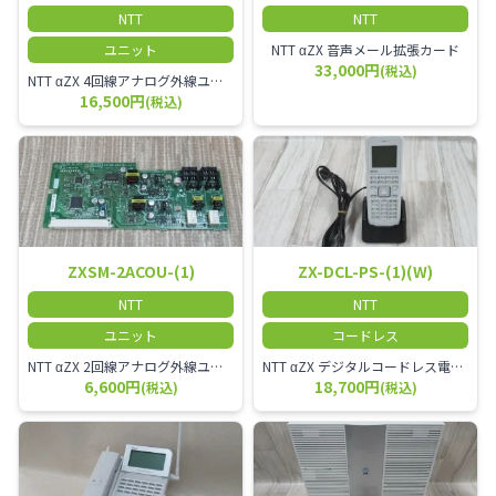
NTT
NTT
ユニット
NTT αZX 音声メール拡張カード
33,000円
(税込)
NTT αZX 4回線アナログ外線ユニット アナログ4ch収容ユニット
16,500円
(税込)
ZXSM-2ACOU-(1)
ZX-DCL-PS-(1)(W)
NTT
NTT
ユニット
コードレス
NTT αZX 2回線アナログ外線ユニット
NTT αZX デジタルコードレス電話機 対応主装置及びアンテナを使用してご利用いただけます。 特に工場や倉庫等、オフィスから離れたところで作業をされている方に適しています。
6,600円
18,700円
(税込)
(税込)