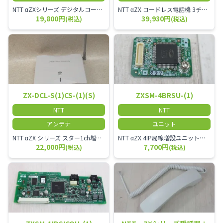
NTT αZXシリーズ デジタルコードレス電話機（黒） 倉庫や工場など、オフィスから離れて仕事をする方に適しています。 コードレス単体では使用できないので、別途、専用の主装置及びアンテナが必要です。
NTT αZX コードレス電話機 3チャンネル用 接続装置 マスター デジタルコードレス（ZX-DCL-PS等）の専用管理用アンテナです。
19,800円
39,930円
(税込)
(税込)
ZX-DCL-S(1)CS-(1)(S)
ZXSM-4BRSU-(1)
NTT
NTT
アンテナ
ユニット
NTT αZX シリーズ スター1ch増設接続装置 コードレス接続用アンテナ ZX-DCL-S1CS-1M ZX-DCL-PS等と組み合わせて使用します。 ZX-DCL-PSを複数台接続できますが同時に通話できるのは１台のみです。
NTT αZX 4IP局線増設ユニット ひかり電話オフィスタイプで4ch以上にしたい場合必要となるユニットです。
22,000円
7,700円
(税込)
(税込)