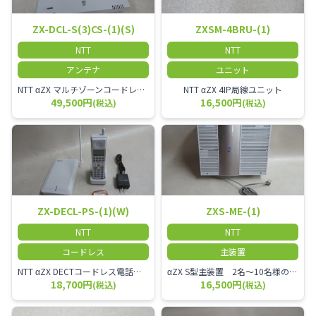
ZX-DCL-S(3)CS-(1)(S)
ZXSM-4BRU-(1)
NTT
NTT
アンテナ
ユニット
NTT αZX マルチゾーンコードレススター増設アンテナ
NTT αZX 4IP局線ユニット
49,500円
16,500円
(税込)
(税込)
ZX-DECL-PS-(1)(W)
ZXS-ME-(1)
NTT
NTT
コードレス
主装置
NTT αZX DECTコードレス電話機 電波方式がDECTで、 防水機能（IPX4:あらゆる方向からの水の飛まつを受けても有害な影響を受けない。)を備えた 接続装置と子機の一対シングルゾーンコードレスです。
αZX S型主装置 2名～10名様のオフィスに適しております。
18,700円
16,500円
(税込)
(税込)