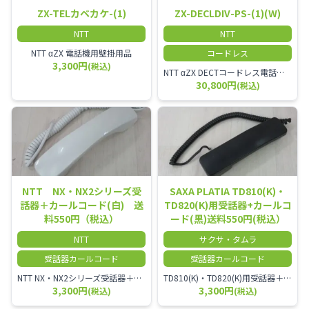
ZX-TELカベカケ-(1)
ZX-DECLDIV-PS-(1)(W)
NTT
NTT
NTT αZX 電話機用壁掛用品
コードレス
3,300円
(税込)
NTT αZX DECTコードレス電話機(ダイバーシティ方式)
30,800円
(税込)
NTT NX・NX2シリーズ受
SAXA PLATIA TD810(K)・
話器＋カールコード(白) 送
TD820(K)用受話器+カールコ
料550円（税込）
ード(黒)送料550円(税込）
NTT
サクサ・タムラ
受話器カールコード
受話器カールコード
NTT NX・NX2シリーズ受話器＋カールコード
TD810(K)・TD820(K)用受話器＋カールコード セット／本商品は中古品となります。 写真では分かりにくいキズ・汚れなどの使用感があります。 予めご理解・ご了承頂きますようお願いいたします。
3,300円
3,300円
(税込)
(税込)