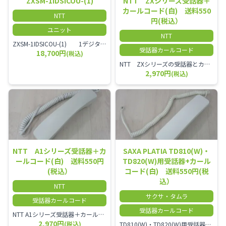
ZXSM-1IDSICOU-(1)
NTT ZXシリーズ受話器＋
カールコード(白) 送料550
NTT
円(税込）
ユニット
NTT
ZXSM-1IDSICOU-(1) 1デジタル局線ユニット
受話器カールコード
18,700円
(税込)
NTT ZXシリーズの受話器とカールコードセット／本商品は中古品となります。 写真では分かりにくいキズ・汚れなどの使用感があります。 経年変化で日焼けの色味が強くなる場合がございます。 予めご理解・ご了承頂きますようお願いいたします。
2,970円
(税込)
NTT A1シリーズ受話器＋カ
SAXA PLATIA TD810(W)・
ールコード(白) 送料550円
TD820(W)用受話器+カール
(税込）
コード(白) 送料550円(税
込）
NTT
サクサ・タムラ
受話器カールコード
受話器カールコード
NTT A1シリーズ受話器＋カールコード セット／本商品は中古品となります。 写真では分かりにくいキズ・汚れなどの使用感があります。 経年変化で日焼けの色味が強くなる場合がございます。 予めご理解・ご了承頂きますようお願いいたします。
2,970円
(税込)
TD810(W)・TD820(W)用受話器＋カールコード セット／本商品は中古品となります。 写真では分かりにくいキズ・汚れなどの使用感があります。 予めご理解・ご了承頂きますようお願いいたします。