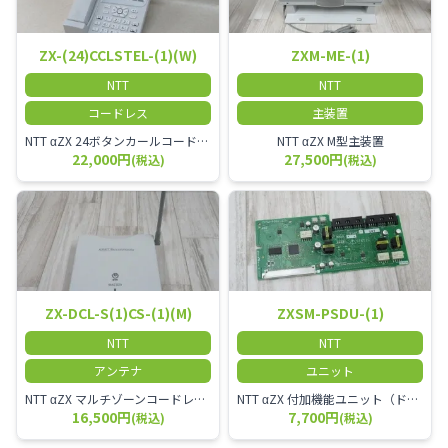
ZX-(24)CCLSTEL-(1)(W)
ZXM-ME-(1)
NTT
NTT
コードレス
主装置
NTT αZX 24ボタンカールコードレス電話機 無線タイプ、電話機と子機が離れるタイプのカールコードレス電話機です。 決裁者様等、オフィス内を頻繁に動かれる方のご使用が多いです。
NTT αZX M型主装置
22,000円
27,500円
(税込)
(税込)
ZX-DCL-S(1)CS-(1)(M)
ZXSM-PSDU-(1)
NTT
NTT
アンテナ
ユニット
NTT αZX マルチゾーンコードレススターアンテナ(マスター)
NTT αZX 付加機能ユニット（ドアホンなど）
16,500円
7,700円
(税込)
(税込)