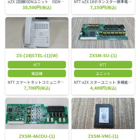
αZX 2回線ISDNユニット ISDN回線を2本収容可能です。
NTT αZX 18ボタンスター標準電話機(白)
38,500円
7,150円
(税込)
(税込)
ZX-(24)STEL-(1)(W)
ZXSM-SU-(1)
NTT
NTT
電話機
ユニット
NTT スマートネットコミュニティαZX 24ボタンスター標準電話機
NTT αZX スターユニット 多機能電話機ユニット
7,700円
4,400円
(税込)
(税込)
ZXSM-4ACOU-(1)
ZXSM-VMC-(1)