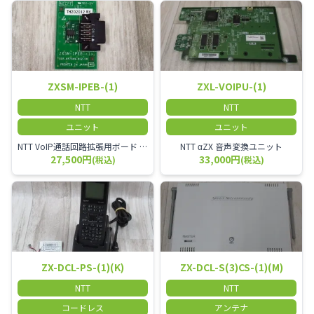
ZXSM-IPEB-(1)
ZXL-VOIPU-(1)
NTT
NTT
ユニット
ユニット
NTT VoIP通話回路拡張用ボード ZXSM－IP内線ボード－「1」
NTT αZX 音声変換ユニット
27,500円
33,000円
(税込)
(税込)
ZX-DCL-PS-(1)(K)
ZX-DCL-S(3)CS-(1)(M)
NTT
NTT
コードレス
アンテナ