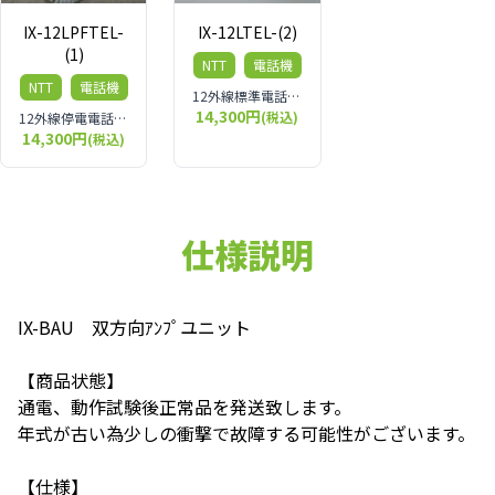
IX-12LPFTEL-
IX-12LTEL-(2)
(1)
NTT
電話機
NTT
電話機
12外線標準電話機 IX-12LTEL-(2)
14,300円
(税込)
12外線停電電話機 IX-12LPFTEL-(1)
14,300円
(税込)
仕様説明
IX-BAU 双方向ｱﾝﾌﾟユニット
【商品状態】
通電、動作試験後正常品を発送致します。
年式が古い為少しの衝撃で故障する可能性がございます。
【仕様】