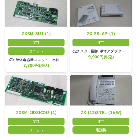
ZXSM-SLU-(1)
ZX-SSLAP-(1)
NTT
NTT
ユニット
αZX スター回線 単体アダプター 受付電話機、ドアホン、FAX等を1台収容できる装置です。
9,900円
(税込)
αZX 単体電話機ユニット 単体電話機、複合機、ドアホン等、 2台分収容可能にするユニット
7,700円
(税込)
ZXSM-2IDSICOU-(1)
ZX-(18)STEL-(1)(W)
NTT
NTT
ユニット
電話機