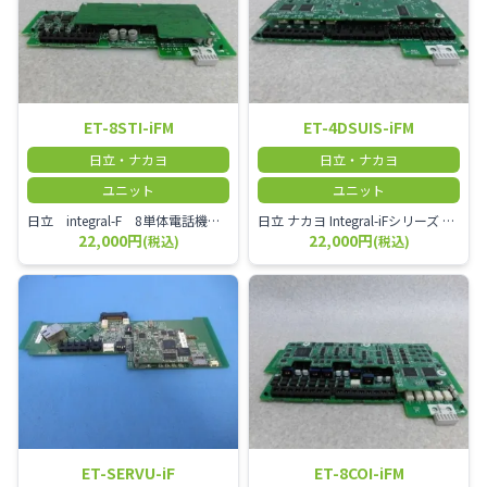
ET-8STI-iFM
ET-4DSUIS-iFM
日立・ナカヨ
日立・ナカヨ
ユニット
ユニット
日立 integral-F 8単体電話機ユニット
日立 ナカヨ Integral-iFシリーズ 4回線ISDN外線ユニット
22,000円
22,000円
(税込)
(税込)
ET-SERVU-iF
ET-8COI-iFM