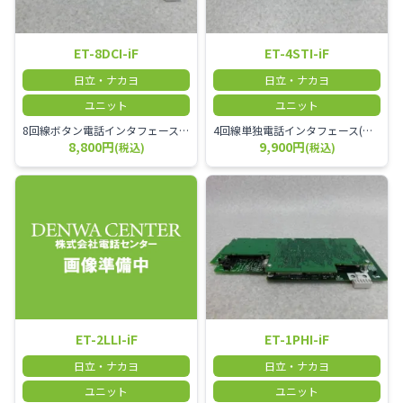
ET-8DCI-iF
ET-4STI-iF
日立・ナカヨ
日立・ナカヨ
ユニット
ユニット
8回線ボタン電話インタフェース(ｉF) ボタン電話機8台収容
4回線単独電話インタフェース(ｉF) 単独電話機4台収容、極性反転回路内蔵
8,800円
9,900円
(税込)
(税込)
ET-2LLI-iF
ET-1PHI-iF
日立・ナカヨ
日立・ナカヨ
ユニット
ユニット