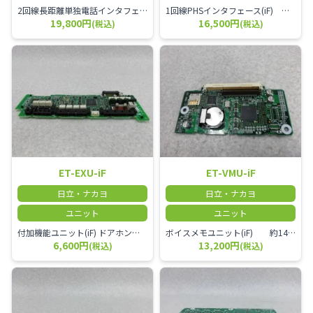
2回線長距離単独電話インタフェース(iF) 極性反転回路内蔵
1回線PHSインタフェース(iF) 事業所用PHS説明書を併せて手配のこと
19,800円
16,500円
(税込)
(税込)
ET-EXU-iF
ET-VMU-iF
日立・ナカヨ
日立・ナカヨ
ユニット
ユニット
付加機能ユニット(iF) ドアホン：3回路（同時使用は1回路） 、ﾍﾟｰｼﾞﾝｸﾞ：4回路（同時使用は2回路）、ﾘﾓｺﾝ用ﾘﾚｰ：4回路、 夜間切替用ｽｲｯﾁ端子：1回路、外部音源入力端子：1回路、 ｾﾝｻ：4回路（ドアホン、夜間切替ｽｲｯﾁと兼用）
ボイスメモユニット(iF) 約14ｃｈ-200時間録音可
6,600円
13,200円
(税込)
(税込)