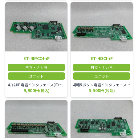
ET-4IPCOI-iF
ET-4DCI-iF
日立・ナカヨ
日立・ナカヨ
ユニット
ユニット
4ﾁｬﾈﾙIP電話インタフェース(iF)「各種ひかり電話（ﾌﾚｯﾂ光ﾈｸｽﾄ）」「FUSION IP-Phone」「KDDI-IPﾌｫﾝ/光ﾀﾞｲﾚｸﾄ/au光ﾋﾞｼﾞﾈｽ」「OCNﾄﾞｯﾄﾌｫﾝオフィス」用
4回線ボタン電話インタフェース(ｉF) ボタン電話機4台収容
9,900円
5,500円
(税込)
(税込)