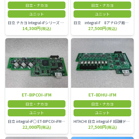
日立・ナカヨ
日立・ナカヨ
ユニット
ユニット
日立 ナカヨ Integral-iFシリーズ サーバユニット
日立 integral-F 8アナログ局線ユニット
14,300円
27,500円
(税込)
(税込)
ET-8IPCOI-iFM
ET-8DHU-iFM
日立・ナカヨ
日立・ナカヨ
ユニット
ユニット
日立 integral-iF○ ET-8IPCOI-iFMは、IP-VPN、インターネットVPNなどを利用した拠点間接続が可能なユニット○ 8ch対応◆マルチキャリア対応・ひかり電話 / ひかり電話A / ひかりオフィスタイプ・FUSION IP-Phone・OCNドットフォンオフィス・KDDI-IPフォン / KDDI 光 ダイレクト / auひかりビジネス
HITACHI 日立 integral-F 8回線ドアホンユニット
22,000円
27,500円
(税込)
(税込)