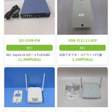
QX-S509-PW
VDB-F(1)-11 ADP
NEC
NEC
NEC Aspire UX 8ポートPoEHUBITR電話機、ITL電話機、ITZ電話機用などに利用可能な8ポート給電HUB
VDBアダプタ・コアラインPC接続用インターフェイスアダプタ・10/100BASE-TX兼用で1ポート・ESIUインターフェイスを1ポート
11,000円
3,300円
(税込)
(税込)