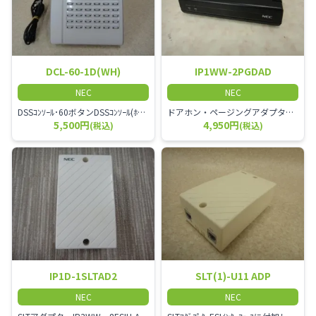
DCL-60-1D(WH)
IP1WW-2PGDAD
NEC
NEC
DSSｺﾝｿｰﾙ･60ボタンDSSｺﾝｿｰﾙ(ﾎﾜｲﾄ)
ドアホン・ページングアダプタ・ドアホン/構内スピーカ等の外部機器を接続するために必要なアダプタ
5,500円
4,950円
(税込)
(税込)
IP1D-1SLTAD2
SLT(1)-U11 ADP
NEC
NEC