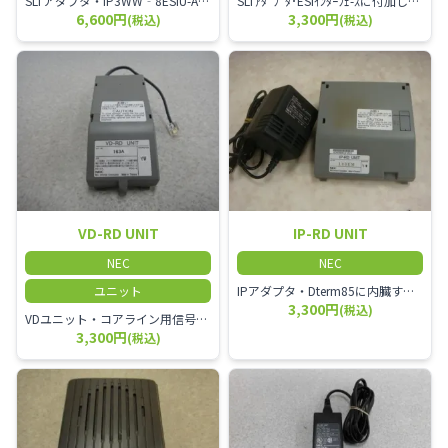
SLTアダプタ・IP3WW‐8ESIU-A1/IP3WW-16ESIU‐A1、または IP3WW-082U-A1と接続して一般電話機を1台接続可能
SLTｱﾀﾞﾌﾟﾀ･ESIｲﾝﾀｰﾌｪ-ｽに付加して一般電話を1台接続可能
6,600円
3,300円
(税込)
(税込)
VD-RD UNIT
IP-RD UNIT
NEC
NEC
ユニット
IPアダプタ・Dterm85に内臓するIPアダプタ・Dterm85をIP電話機として利用する場合に必要・AC-RD UNIT ACアダプタが必要(給電HUB使用時は不要)
3,300円
(税込)
VDユニット・コアライン用信号分離、統合ユニット・Dterm85に内臓
3,300円
(税込)