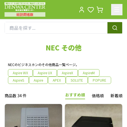
総訪問者数
Men
NEC その他
NECのビジネスホンのその他商品一覧ページ。
Aspire WX
Aspire UX
AspireX
AspireM
AspireS
Aspire
APEX
SOLUTE
POPURE
おすすめ順
商品数 34 件
価格順
新着順