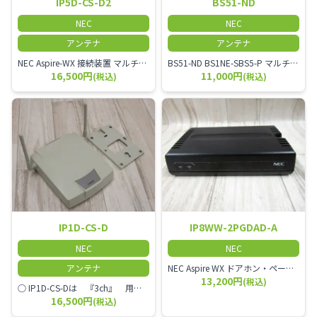
IP5D-CS-D2
BS51-ND
NEC
NEC
アンテナ
アンテナ
NEC Aspire-WX 接続装置 マルチゾーンコードレスアンテナ
BS51-ND BS1NE-SBS5-P マルチゾーンコードレスアンテナ(ND)
16,500円
11,000円
(税込)
(税込)
IP1D-CS-D
IP8WW-2PGDAD-A
NEC
NEC
アンテナ
NEC Aspire WX ドアホン・ページングアダプタ
13,200円
(税込)
○ IP1D-CS-Dは 『3ch』 用デジタルコードレスアンテナ○ IP1D-CS-Dには 『マスター』『スレーブ』の違い無○ DX2D-6CPS-E IP1D-8PS IP3D-8PS IP3D-8PS-2 CarrityNS PS5C-NSと 『接続可能○』
16,500円
(税込)