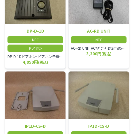
DP-D-1D
AC-RD UNIT
NEC
NEC
ドアホン
AC-RD UNIT ACｱﾀﾞﾌﾟﾀ･Dterm85､IPterm85用ACｱﾀﾞﾌﾟﾀ･AP(R)-RD UNIT､IP-RD UNIT(給電HUB使用時は不要)使用時に必要
3,300円
(税込)
DP-D-1Dドアホン･ドアホン子機(露出型)･壁またはJIS1個用ｽｲｯﾁﾎﾞｯｸｽ用
4,950円
(税込)
IP1D-CS-D
IP1D-CS-D