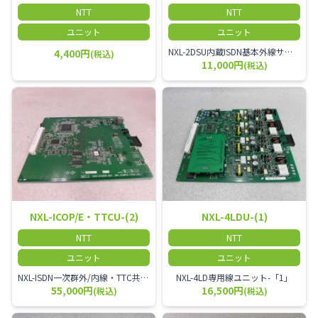
NTT
NTT
ユニット
ユニット
NXL-2DSU内蔵ISDN基本外線サブユニット-「1」
4,400円
(税込)
11,000円
(税込)
NXL-ICOP/E・TTCU-(2)
NXL-4LDU-(1)
NTT
NTT
ユニット
ユニット
NXL-ISDN一次群外/内線・TTC共通線ユニット-「2」
NXL-4LD専用線ユニット-「1」
55,000円
16,500円
(税込)
(税込)