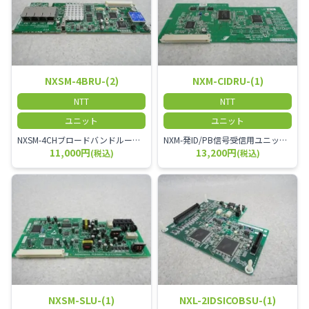
NXSM-4BRU-(2)
NXM-CIDRU-(1)
NTT
NTT
ユニット
ユニット
NXSM-4CHブロードバンドルータユニット-「2」ひかり電話オフィスタイプ フレッツ光ネクスト複数拠点をお持ちならひかり電話オフィスＡ（エース）
NXM-発ID/PB信号受信用ユニット-「1」
11,000円
13,200円
(税込)
(税込)
NXSM-SLU-(1)
NXL-2IDSICOBSU-(1)