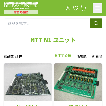
総訪問者数
Men
NTT N1 ユニット
おすすめ順
商品数 31 件
価格順
新着順