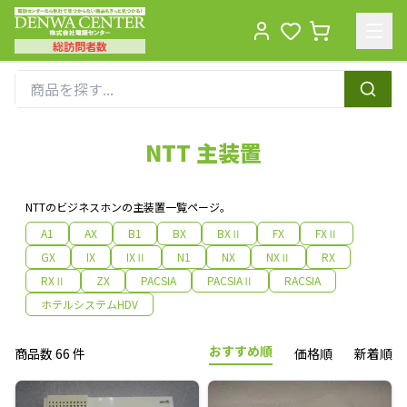
総訪問者数
Men
NTT 主装置
NTTのビジネスホンの主装置一覧ページ。
A1
AX
B1
BX
BXⅡ
FX
FXⅡ
GX
IX
IXⅡ
N1
NX
NXⅡ
RX
RXⅡ
ZX
PACSIA
PACSIAⅡ
RACSIA
ホテルシステムHDV
おすすめ順
商品数 66 件
価格順
新着順