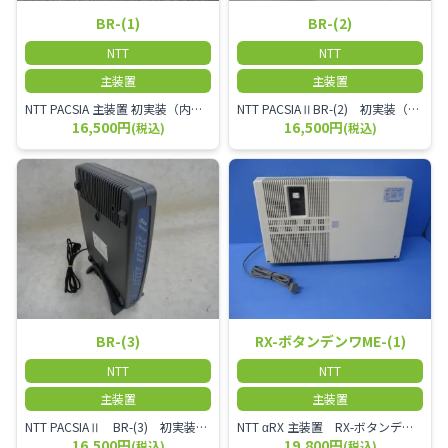
BR-(1)
BR-(2)
NTT
NTT
主装置
主装置
NTT PACSIA 主装置 初実装（内線×8 アナログ端末×2 ISDN回線×2） 電話機最大で8台を接続可能で外線は最大で4chを接続可能。
NTT PACSIAⅡBR-(2) 初実装（内線×8 アナログ端末×2 ISDN回線×2）
16,500円
16,500円
(税込)
(税込)
BR-(3)
RX-ボタンデンワME-(1)
NTT
NTT
主装置
主装置
NTT PACSIAⅡ BR-(3) 初実装（内線×8 アナログ端末×2 ISDN回線×2 アナログ回線×1）
NTT αRX 主装置 RX-ボタンデンワME-(1)
16,500円
19,800円
(税込)
(税込)