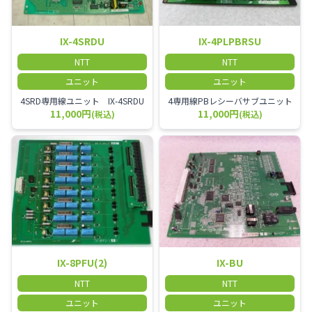
IX-4SRDU
IX-4PLPBRSU
NTT
NTT
ユニット
ユニット
4SRD専用線ユニット IX-4SRDU
4専用線PBレシーバサブユニット
11,000円
11,000円
(税込)
(税込)
IX-8PFU(2)
IX-BU
NTT
NTT
ユニット
ユニット