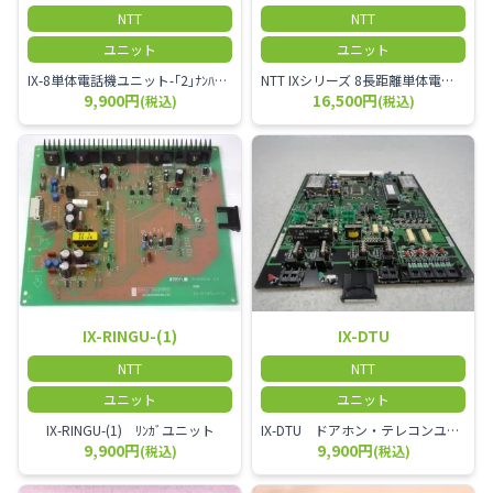
NTT
NTT
ユニット
ユニット
IX-8単体電話機ユニット-｢2｣ﾅﾝﾊﾞｰﾃﾞｨｽﾌﾟﾚｲ表示) IX-8SLU-(2)
NTT IXシリーズ 8長距離単体電話機ユニット-｢2｣
9,900円
16,500円
(税込)
(税込)
IX-RINGU-(1)
IX-DTU
NTT
NTT
ユニット
ユニット
IX-RINGU-(1) ﾘﾝｶﾞユニット
IX-DTU ドアホン・テレコンユニット
9,900円
9,900円
(税込)
(税込)