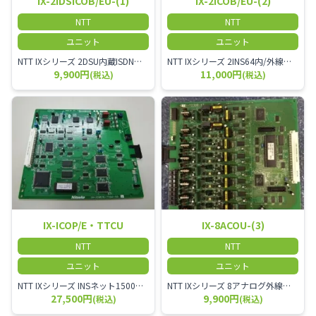
IX-2IDSICOB/EU-(1)
IX-2ICOB/EU-(2)
NTT
NTT
ユニット
ユニット
NTT IXシリーズ 2DSU内蔵ISDN基本外線/内線ユニット-「1」 IX-2IDSICOB/EU-(1)
NTT IXシリーズ 2INS64内/外線ユニット IX-2ICOB/EU-(2)
9,900円
11,000円
(税込)
(税込)
IX-ICOP/E・TTCU
IX-8ACOU-(3)
NTT
NTT
ユニット
ユニット
NTT IXシリーズ INSネット1500内/外線ユニット IX-ICOP/E・TTCU
NTT IXシリーズ 8アナログ外線ユニット IX-8ACOU-(3)
27,500円
9,900円
(税込)
(税込)