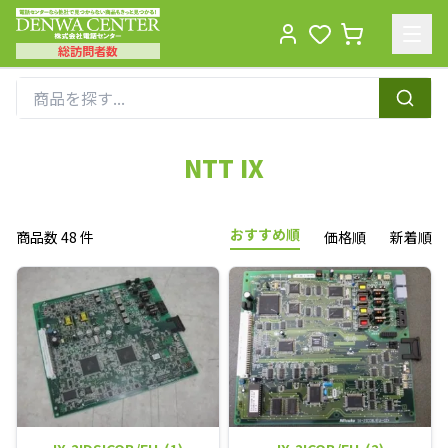
総訪問者数
Men
NTT IX
おすすめ順
商品数 48 件
価格順
新着順