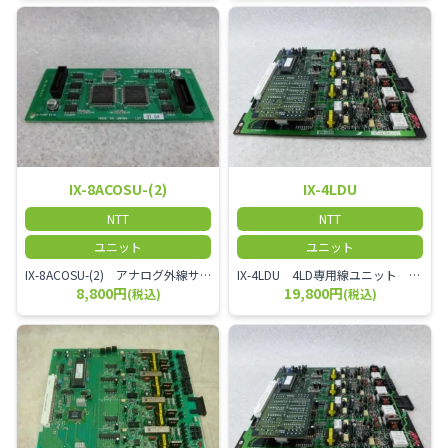
IX-8ACOSU-(2)
IX-4LDU
NTT
NTT
ユニット
ユニット
IX-8ACOSU-(2) アナログ外線サブユニット ナンバーディスプレイユニット 単体では使用できます。
IX-4LDU 4LD専用線ユニット LD専用線または長距離内線を4本収容可能なユニット ※市内専用線とは、同じ「単位料金区域（MA：Message Area）」と呼ばれる同一市内の拠点間（または近距離間）を1対1で結ぶ、通信事業者から独占的に提供される通信回線のことです。
8,800円
19,800円
(税込)
(税込)