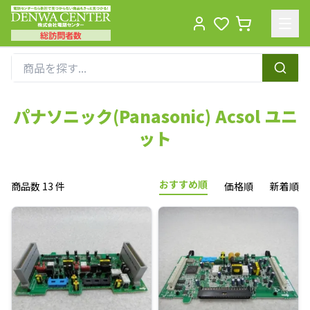
総訪問者数
Men
パナソニック(Panasonic) Acsol ユニ
ット
おすすめ順
商品数 13 件
価格順
新着順