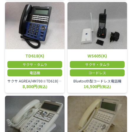
TD618(K)
WS605(K)
サクサ・タムラ
サクサ・タムラ
電話機
コードレス
サクサ AGREA/HM700ⅡTD618(K) 18ボタン多機能電話機
Bluetooth型コードレス電話機
8,800円
16,500円
(税込)
(税込)