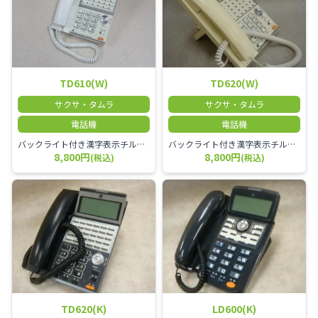
TD610(W)
TD620(W)
サクサ・タムラ
サクサ・タムラ
電話機
電話機
バックライト付き漢字表示チルトディスプレイ18ボタン電話機(18外線対応)(白) TD610(W)
バックライト付き漢字表示チルトディスプレイ30ボタン電話機(30外線対応)(白)
8,800円
8,800円
(税込)
(税込)
TD620(K)
LD600(K)