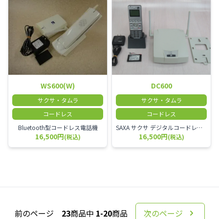
WS600(W)
DC600
サクサ・タムラ
サクサ・タムラ
コードレス
コードレス
Bluetooth型コードレス電話機
SAXA サクサ デジタルコードレス電話機 子機（DC600 PS）+接続装置（DC600 CS）+充電器+電池パックのセット
16,500円
16,500円
(税込)
(税込)
前のページ
23
商品中
1-20
商品
次のページ