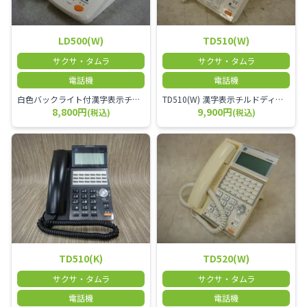
LD500(W)
TD510(W)
サクサ・タムラ
サクサ・タムラ
電話機
電話機
白色バックライト付漢字表示チルドディスプレイ10ボタン電話機(10外線対応)(白)
TD510(W) 漢字表示チルドディスプレイ18ボタン電話機(18外線対応)(白)
8,800円
9,900円
(税込)
(税込)
TD510(K)
TD520(W)
サクサ・タムラ
サクサ・タムラ
電話機
電話機