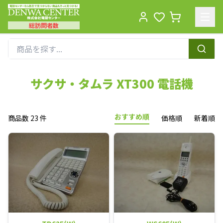
総訪問者数
Men
サクサ・タムラ XT300 電話機
おすすめ順
商品数 23 件
価格順
新着順