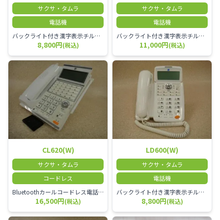
サクサ・タムラ
サクサ・タムラ
電話機
電話機
バックライト付き漢字表示チルトディスプレイ30ボタン電話機(30外線対応)(黒)
バックライト付き漢字表示チルトディスプレイ10ボタン電話機(10外線対応)(黒)
8,800円
11,000円
(税込)
(税込)
CL620(W)
LD600(W)
サクサ・タムラ
サクサ・タムラ
コードレス
電話機
Bluetoothカールコードレス電話機(8ボタンバックライト付き漢字表示子機、漢字表示チルトディスプレイ30ボタン親機、電池ハ゜ックのセット、最大Std:4台、Pro8台)
バックライト付き漢字表示チルトディスプレイ
16,500円
8,800円
(税込)
(税込)