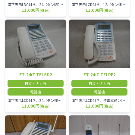
漢字表示LDC付き、24ボタンISDN停電用電話機2、ISDN停電直通、S/T点接続コネクタ
漢字表示LCD付き、12ボタン標準電話機 本商品は中古品となります。 写真では分かりにくいキズ・汚れ・欠けなどの使用感があります。 予めご理解・ご了承頂きますようお願い致します。 中古品の為、細かい傷・落ちない汚れ、また経年変化により材質の色味変化がございます。
11,000円
11,000円
(税込)
(税込)
ET-24iZ-TELSD2
ET-24iZ-TELPF2
日立・ナカヨ
日立・ナカヨ
電話機
電話機
漢字表示LCD付き、24ボタン標準電話機2
漢字表示LCD付き、停電直通24ボタンアナログ停電用電話機2
11,000円
11,000円
(税込)
(税込)