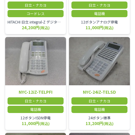
日立・ナカヨ
日立・ナカヨ
コードレス
電話機
HITACHI 日立 integral-Z デジタルコードレス電話機◆接続可能主装置一覧日立ET-4.10iZ ET-24iZ ET-108iZET-4.10iZ2 ET-24iZ2 ET-108iZ2
12ボタンアナログ停電
24,200円
11,000円
(税込)
(税込)
NYC-12iZ-TELPFI
NYC-24iZ-TELSD
日立・ナカヨ
日立・ナカヨ
電話機
電話機
12ボタンISDN停電
24ボタン標準
11,000円
13,200円
(税込)
(税込)