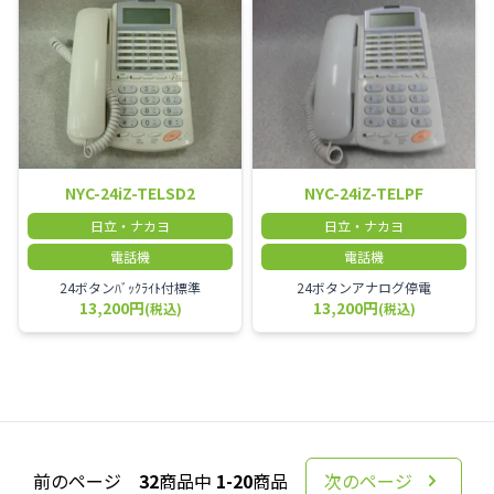
NYC-24iZ-TELSD2
NYC-24iZ-TELPF
日立・ナカヨ
日立・ナカヨ
電話機
電話機
24ボタンﾊﾞｯｸﾗｲﾄ付標準
24ボタンアナログ停電
13,200円
13,200円
(税込)
(税込)
前のページ
32
商品中
1-20
商品
次のページ