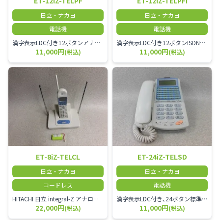
ET-12iZ-TELPF
ET-12iZ-TELPFI
日立・ナカヨ
日立・ナカヨ
電話機
電話機
漢字表示LDC付き12ボタンアナログ停電電話機
漢字表示LDC付き12ボタンISDN停電用電話機
11,000円
11,000円
(税込)
(税込)
ET-8iZ-TELCL
ET-24iZ-TELSD
日立・ナカヨ
日立・ナカヨ
コードレス
電話機
HITACHI 日立 integral-Z アナログコードレス電話機◆電話機固有の接続制限数ET-8iZ-TELCLは主装置毎に接続数に制限ありSタイプ → 4点Mタイプ → 4点Lタイプ → 4点◆接続可能主装置一覧日立ET-4.10iZ ET-24iZ ET-108iZET-4.10iZ2 ET-24iZ2 ET-108iZ2ナカヨNYC-iZ10 NYC-iZ20 NYC-iZ100NYC-iZ10V2 NYC-iZ20V2 NYC-iZ100V2
漢字表示LDC付き､24ボタン標準電話機
22,000円
11,000円
(税込)
(税込)