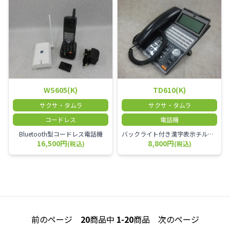
WS605(K)
TD610(K)
サクサ・タムラ
サクサ・タムラ
コードレス
電話機
Bluetooth型コードレス電話機
バックライト付き漢字表示チルトディスプレイ TD610(K)18ボタン電話機(18外線対応)(黒)
16,500円
8,800円
(税込)
(税込)
前のページ
20
商品中
1-20
商品
次のページ