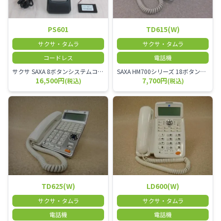
PS601
TD615(W)
サクサ・タムラ
サクサ・タムラ
コードレス
電話機
サクサ SAXA 8ボタンシステムコードレス電話機
SAXA HM700シリーズ 18ボタン多機能電話機
16,500円
7,700円
(税込)
(税込)
TD625(W)
LD600(W)
サクサ・タムラ
サクサ・タムラ
電話機
電話機