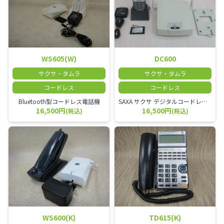
WS605(W)
DC600
サクサ・タムラ
サクサ・タムラ
コードレス
コードレス
Bluetooth型コードレス電話機
SAXA サクサ デジタルコードレス電話機 子機（DC600 PS）+接続装置（DC600 CS）+充電器+電池パックのセット
16,500円
16,500円
(税込)
(税込)
WS600(K)
TD615(K)