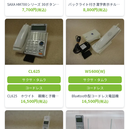
SAXA HM700シリーズ 30ボタン多機能電話機
バックライト付き漢字表示チルトディスプレイ
7,700円
8,800円
(税込)
(税込)
CL625
WS600(W)
サクサ・タムラ
サクサ・タムラ
コードレス
コードレス
CL625 ホワイト 親機と子機が離れるコードレスタイプのビジネスフォンです。オフィス内を頻繁に移動しながら通話する方にお勧めです。
Bluetooth型コードレス電話機
16,500円
16,500円
(税込)
(税込)