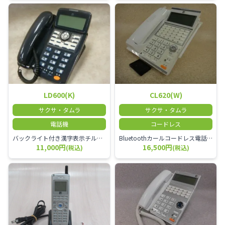
LD600(K)
CL620(W)
サクサ・タムラ
サクサ・タムラ
電話機
コードレス
バックライト付き漢字表示チルトディスプレイ10ボタン電話機(10外線対応)(黒)
Bluetoothカールコードレス電話機(8ボタンバックライト付き漢字表示子機、漢字表示チルトディスプレイ30ボタン親機、電池ハ゜ックのセット、最大Std:4台、Pro8台)
11,000円
16,500円
(税込)
(税込)