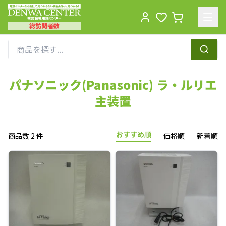
総訪問者数
Men
パナソニック(Panasonic) ラ・ルリエ
主装置
おすすめ順
商品数 2 件
価格順
新着順