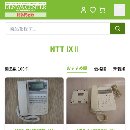
総訪問者数
Men
NTT IXⅡ
おすすめ順
商品数 100 件
価格順
新着順