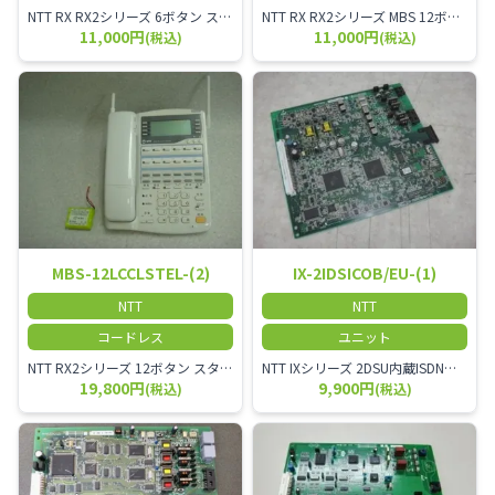
NTT RX RX2シリーズ 6ボタン スター回線 防水電話機-「2」 防水機能（IPX4相当(水の飛まつに対して保護)）があるビジネスフォンです。
NTT RX RX2シリーズ MBS 12ボタン スター回線 ISDN停電電話機-「2」 MBS-12LIPFSTEL-(2)
11,000円
11,000円
(税込)
(税込)
MBS-12LCCLSTEL-(2)
IX-2IDSICOB/EU-(1)
NTT
NTT
コードレス
ユニット
NTT RX2シリーズ 12ボタン スター回線 カールコードレス電話機-「2」 MBS-12LCCLSTEL-(2)
NTT IXシリーズ 2DSU内蔵ISDN基本外線/内線ユニット-「1」 IX-2IDSICOB/EU-(1)
19,800円
9,900円
(税込)
(税込)