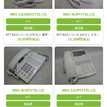
MBS-12LKRECSTEL-(1)
MBS-6LIPFSTEL-(2)
NTT
NTT
電話機
電話機
NTT RX2シリーズ 12ボタン 漢字表示 録音機能付き スター回線 電話機 15分の留守番電話と通話中録音機能が付いてます。
NTT RX2シリーズ 6ボタン スター回線 ISDN停電電話機-｢2｣ MBS-6LIPFSTEL-(2) 通常時は標準電話機として利用でき停電時はISDN局線を利用して通話することが可能です。
16,500円
13,200円
(税込)
(税込)
MBS-6LWPSTEL-(2)
MBS-12LIPFSTEL-(2)
NTT
NTT
電話機
電話機