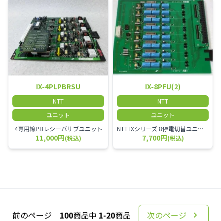
IX-4PLPBRSU
IX-8PFU(2)
NTT
NTT
ユニット
ユニット
4専用線PBレシーバサブユニット
NTT IXシリーズ 8停電切替ユニット
11,000円
7,700円
(税込)
(税込)
前のページ
100
商品中
1-20
商品
次のページ