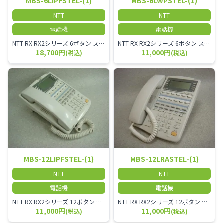
MBS-6LIPFSTEL-(1)
MBS-6LWPSTEL-(1)
NTT
NTT
電話機
電話機
NTT RX RX2シリーズ 6ボタン スター回線 ISDN停電電話機-｢1｣ 通常時は標準電話機として使用でき停電時はISDN回線を利用し通話することが可能です。
NTT RX RX2シリーズ 6ボタン スター回線 防水電話機-「1」 MBS-6LWPSTEL-(1)
18,700円
11,000円
(税込)
(税込)
MBS-12LIPFSTEL-(1)
MBS-12LRASTEL-(1)
NTT
NTT
電話機
電話機
NTT RX RX2シリーズ 12ボタン スター回線 ISDN 停電用電話機
NTT RX RX2シリーズ 12ボタン スター回線 受話音量増大電話機-「1」 MBS-12LRASTEL-(1)
11,000円
11,000円
(税込)
(税込)