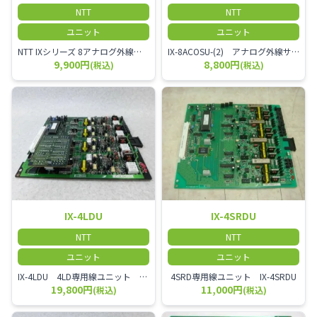
NTT
NTT
ユニット
ユニット
NTT IXシリーズ 8アナログ外線ユニット IX-8ACOU-(3)
IX-8ACOSU-(2) アナログ外線サブユニット ナンバーディスプレイユニット 単体では使用できます。
9,900円
8,800円
(税込)
(税込)
IX-4LDU
IX-4SRDU
NTT
NTT
ユニット
ユニット
IX-4LDU 4LD専用線ユニット LD専用線または長距離内線を4本収容可能なユニット ※市内専用線とは、同じ「単位料金区域（MA：Message Area）」と呼ばれる同一市内の拠点間（または近距離間）を1対1で結ぶ、通信事業者から独占的に提供される通信回線のことです。
4SRD専用線ユニット IX-4SRDU
19,800円
11,000円
(税込)
(税込)