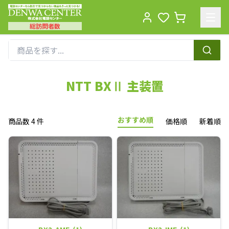
総訪問者数
Men
NTT BXⅡ 主装置
おすすめ順
商品数 4 件
価格順
新着順