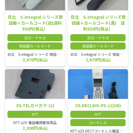
日立 S-integral シリーズ受
日立 S-integral シリーズ受
話器＋カールコード(白)送料
話器＋カールコード(黒) 送
550円(税込）
料550円(税込）
日立・ナカヨ
日立・ナカヨ
受話器カールコード
受話器カールコード
日立 S-integral シリーズ 受話器＋カールコード セット（白）／本商品は中古品となります。 写真では分かりにくいキズ・汚れなどの使用感があります。 経年変化で日焼けの色味が強くなる場合がございます。 予めご理解・ご了承頂きますようお願いいたします。
日立 S-integral シリーズ 受話器＋カールコード セット（黒）／本商品は中古品となります。 写真では分かりにくいキズ・汚れなどの使用感があります。 経年変化で日焼けの色味が強くなる場合がございます。 予めご理解・ご了承頂きますようお願いいたします。
2,970円
2,970円
(税込)
(税込)
ZX-TELカベカケ-(1)
ZX-DECLDIV-PS-(1)(W)
NTT
NTT
NTT αZX 電話機用壁掛用品
コードレス
3,300円
(税込)
NTT αZX DECTコードレス電話機(ダイバーシティ方式)