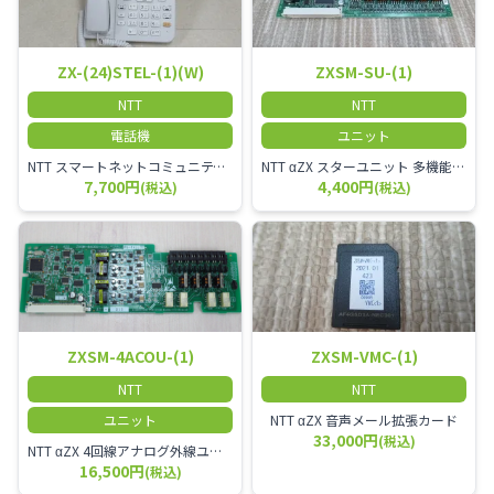
ZX-(24)STEL-(1)(W)
ZXSM-SU-(1)
NTT
NTT
電話機
ユニット
NTT スマートネットコミュニティαZX 24ボタンスター標準電話機
NTT αZX スターユニット 多機能電話機ユニット
7,700円
4,400円
(税込)
(税込)
ZXSM-4ACOU-(1)
ZXSM-VMC-(1)
NTT
NTT
ユニット
NTT αZX 音声メール拡張カード
33,000円
(税込)
NTT αZX 4回線アナログ外線ユニット アナログ4ch収容ユニット
16,500円
(税込)