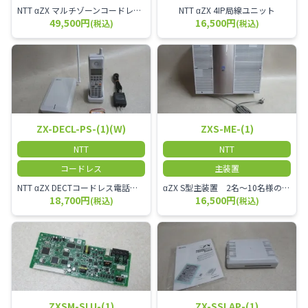
NTT αZX マルチゾーンコードレススター増設アンテナ
NTT αZX 4IP局線ユニット
49,500円
16,500円
(税込)
(税込)
ZX-DECL-PS-(1)(W)
ZXS-ME-(1)
NTT
NTT
コードレス
主装置
NTT αZX DECTコードレス電話機 電波方式がDECTで、 防水機能（IPX4:あらゆる方向からの水の飛まつを受けても有害な影響を受けない。)を備えた 接続装置と子機の一対シングルゾーンコードレスです。
αZX S型主装置 2名～10名様のオフィスに適しております。
18,700円
16,500円
(税込)
(税込)
ZXSM-SLU-(1)
ZX-SSLAP-(1)