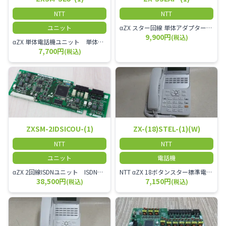
NTT
NTT
ユニット
αZX スター回線 単体アダプター 受付電話機、ドアホン、FAX等を1台収容できる装置です。
9,900円
(税込)
αZX 単体電話機ユニット 単体電話機、複合機、ドアホン等、 2台分収容可能にするユニット
7,700円
(税込)
ZXSM-2IDSICOU-(1)
ZX-(18)STEL-(1)(W)
NTT
NTT
ユニット
電話機
αZX 2回線ISDNユニット ISDN回線を2本収容可能です。
NTT αZX 18ボタンスター標準電話機(白)
38,500円
7,150円
(税込)
(税込)