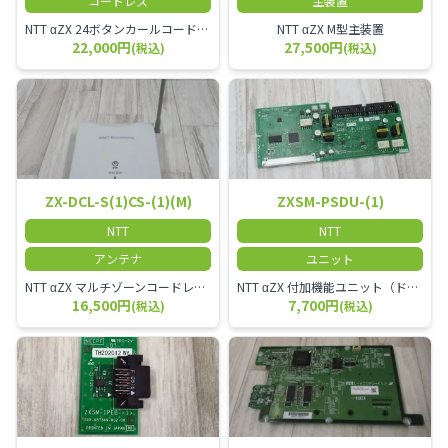
コードレス
主装置
NTT αZX 24ボタンカールコードレス電話機 無線タイプ、電話機と子機が離れるタイプのカールコードレス電話機です。 決裁者様等、オフィス内を頻繁に動かれる方のご使用が多いです。
NTT αZX M型主装置
22,000円
27,500円
(税込)
(税込)
ZX-DCL-S(1)CS-(1)(M)
ZXSM-PSDU-(1)
NTT
NTT
アンテナ
ユニット
NTT αZX マルチゾーンコードレススターアンテナ(マスター)
NTT αZX 付加機能ユニット（ドアホンなど）
16,500円
7,700円
(税込)
(税込)