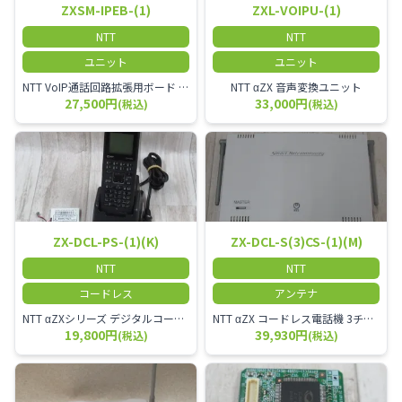
ZXSM-IPEB-(1)
ZXL-VOIPU-(1)
NTT
NTT
ユニット
ユニット
NTT VoIP通話回路拡張用ボード ZXSM－IP内線ボード－「1」
NTT αZX 音声変換ユニット
27,500円
33,000円
(税込)
(税込)
ZX-DCL-PS-(1)(K)
ZX-DCL-S(3)CS-(1)(M)
NTT
NTT
コードレス
アンテナ
NTT αZXシリーズ デジタルコードレス電話機（黒） 倉庫や工場など、オフィスから離れて仕事をする方に適しています。 コードレス単体では使用できないので、別途、専用の主装置及びアンテナが必要です。
NTT αZX コードレス電話機 3チャンネル用 接続装置 マスター デジタルコードレス（ZX-DCL-PS等）の専用管理用アンテナです。
19,800円
39,930円
(税込)
(税込)