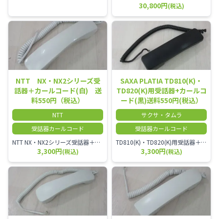
30,800円
(税込)
NTT NX・NX2シリーズ受
SAXA PLATIA TD810(K)・
話器＋カールコード(白) 送
TD820(K)用受話器+カールコ
料550円（税込）
ード(黒)送料550円(税込）
NTT
サクサ・タムラ
受話器カールコード
受話器カールコード
NTT NX・NX2シリーズ受話器＋カールコード
TD810(K)・TD820(K)用受話器＋カールコード セット／本商品は中古品となります。 写真では分かりにくいキズ・汚れなどの使用感があります。 予めご理解・ご了承頂きますようお願いいたします。
3,300円
3,300円
(税込)
(税込)