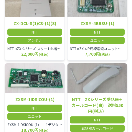
ZX-DCL-S(1)CS-(1)(S)
ZXSM-4BRSU-(1)
NTT
NTT
アンテナ
ユニット
NTT αZX シリーズ スター1ch増設接続装置 コードレス接続用アンテナ ZX-DCL-S1CS-1M ZX-DCL-PS等と組み合わせて使用します。 ZX-DCL-PSを複数台接続できますが同時に通話できるのは１台のみです。
NTT αZX 4IP局線増設ユニット ひかり電話オフィスタイプで4ch以上にしたい場合必要となるユニットです。
22,000円
7,700円
(税込)
(税込)
ZXSM-1IDSICOU-(1)
NTT ZXシリーズ受話器＋
カールコード(白) 送料550
NTT
円(税込）
ユニット
NTT
ZXSM-1IDSICOU-(1) 1デジタル局線ユニット
受話器カールコード
18,700円
(税込)