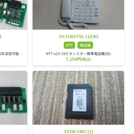
)
ZX-(18)STEL-(1)(W)
NTT
電話機
αZX 2回線ISDNユニット ISDN回線を2本収容可能です。
NTT αZX 18ボタンスター標準電話機(白)
7,150円
(税込)
ZXSM-VMC-(1)