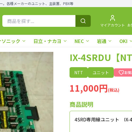
ー。各種メーカーのユニット、主装置、PBX等
マイアカウント
お
ナソニック
日立・ナカヨ
NEC
岩通
OKI
IX-4SRDU【
NTT
ユニット
お気
11,000円
(税込)
商品説明
4SRD専用線ユニット IX-4