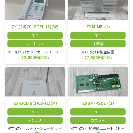
ZX-(24)CCLSTEL-(1)(W)
ZXM-ME-(1)
NTT
NTT
コードレス
主装置
NTT αZX 24ボタンカールコードレス電話機 無線タイプ、電話機と子機が離れるタイプのカールコードレス電話機です。 決裁者様等、オフィス内を頻繁に動かれる方のご使用が多いです。
NTT αZX M型主装置
22,000円
27,500円
(税込)
(税込)
ZX-DCL-S(1)CS-(1)(M)
ZXSM-PSDU-(1)
NTT
NTT
アンテナ
ユニット
NTT αZX マルチゾーンコードレススターアンテナ(マスター)
NTT αZX 付加機能ユニット（ドアホンなど）