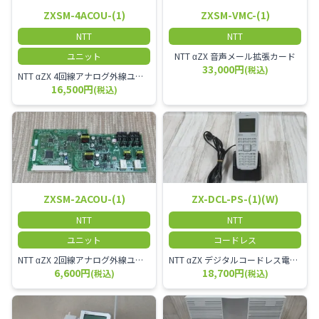
ZXSM-4ACOU-(1)
ZXSM-VMC-(1)
NTT
NTT
ユニット
NTT αZX 音声メール拡張カード
33,000円
(税込)
NTT αZX 4回線アナログ外線ユニット アナログ4ch収容ユニット
16,500円
(税込)
ZXSM-2ACOU-(1)
ZX-DCL-PS-(1)(W)
NTT
NTT
ユニット
コードレス
NTT αZX 2回線アナログ外線ユニット
NTT αZX デジタルコードレス電話機 対応主装置及びアンテナを使用してご利用いただけます。 特に工場や倉庫等、オフィスから離れたところで作業をされている方に適しています。
6,600円
18,700円
(税込)
(税込)