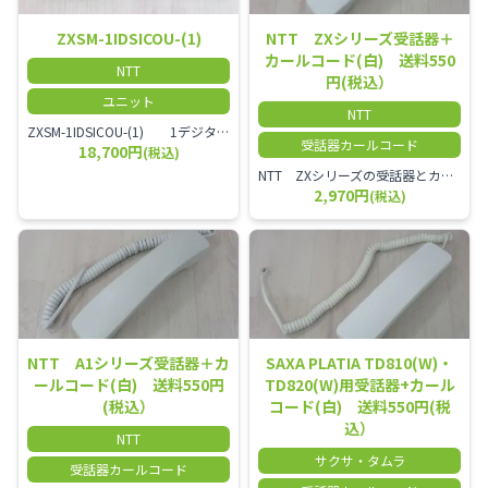
ZXSM-1IDSICOU-(1)
NTT ZXシリーズ受話器＋
カールコード(白) 送料550
NTT
円(税込）
ユニット
NTT
ZXSM-1IDSICOU-(1) 1デジタル局線ユニット
受話器カールコード
18,700円
(税込)
NTT ZXシリーズの受話器とカールコードセット／本商品は中古品となります。 写真では分かりにくいキズ・汚れなどの使用感があります。 経年変化で日焼けの色味が強くなる場合がございます。 予めご理解・ご了承頂きますようお願いいたします。
2,970円
(税込)
NTT A1シリーズ受話器＋カ
SAXA PLATIA TD810(W)・
ールコード(白) 送料550円
TD820(W)用受話器+カール
(税込）
コード(白) 送料550円(税
込）
NTT
サクサ・タムラ
受話器カールコード