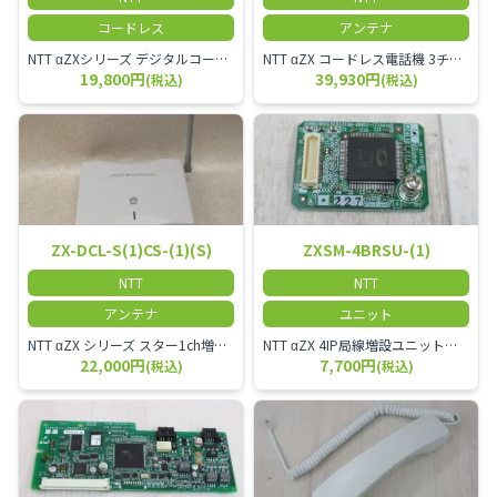
コードレス
アンテナ
NTT αZXシリーズ デジタルコードレス電話機（黒） 倉庫や工場など、オフィスから離れて仕事をする方に適しています。 コードレス単体では使用できないので、別途、専用の主装置及びアンテナが必要です。
NTT αZX コードレス電話機 3チャンネル用 接続装置 マスター デジタルコードレス（ZX-DCL-PS等）の専用管理用アンテナです。
19,800円
39,930円
(税込)
(税込)
ZX-DCL-S(1)CS-(1)(S)
ZXSM-4BRSU-(1)
NTT
NTT
アンテナ
ユニット
NTT αZX シリーズ スター1ch増設接続装置 コードレス接続用アンテナ ZX-DCL-S1CS-1M ZX-DCL-PS等と組み合わせて使用します。 ZX-DCL-PSを複数台接続できますが同時に通話できるのは１台のみです。
NTT αZX 4IP局線増設ユニット ひかり電話オフィスタイプで4ch以上にしたい場合必要となるユニットです。
22,000円
7,700円
(税込)
(税込)