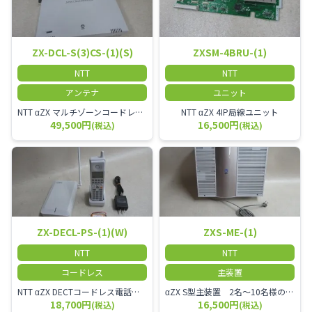
ZX-DCL-S(3)CS-(1)(S)
ZXSM-4BRU-(1)
NTT
NTT
アンテナ
ユニット
NTT αZX マルチゾーンコードレススター増設アンテナ
NTT αZX 4IP局線ユニット
49,500円
16,500円
(税込)
(税込)
ZX-DECL-PS-(1)(W)
ZXS-ME-(1)
NTT
NTT
コードレス
主装置
NTT αZX DECTコードレス電話機 電波方式がDECTで、 防水機能（IPX4:あらゆる方向からの水の飛まつを受けても有害な影響を受けない。)を備えた 接続装置と子機の一対シングルゾーンコードレスです。
αZX S型主装置 2名～10名様のオフィスに適しております。
18,700円
16,500円
(税込)
(税込)