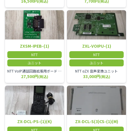
16,500円
7,700円
(税込)
(税込)
ZXSM-IPEB-(1)
ZXL-VOIPU-(1)
NTT
NTT
ユニット
ユニット
NTT VoIP通話回路拡張用ボード ZXSM－IP内線ボード－「1」
NTT αZX 音声変換ユニット
27,500円
33,000円
(税込)
(税込)
ZX-DCL-PS-(1)(K)
ZX-DCL-S(3)CS-(1)(M)
NTT
NTT