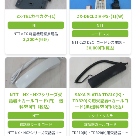
ZX-TELカベカケ-(1)
ZX-DECLDIV-PS-(1)(W)
NTT
NTT
NTT αZX 電話機用壁掛用品
コードレス
3,300円
(税込)
NTT αZX DECTコードレス電話機(ダイバーシティ方式)
30,800円
(税込)
NTT NX・NX2シリーズ受
SAXA PLATIA TD810(K)・
話器＋カールコード(白) 送
TD820(K)用受話器+カールコ
料550円（税込）
ード(黒)送料550円(税込）
NTT
サクサ・タムラ
受話器カールコード
受話器カールコード
NTT NX・NX2シリーズ受話器＋カールコード
TD810(K)・TD820(K)用受話器＋カールコード セット／本商品は中古品となります。 写真では分かりにくいキズ・汚れなどの使用感があります。 予めご理解・ご了承頂きますようお願いいたします。