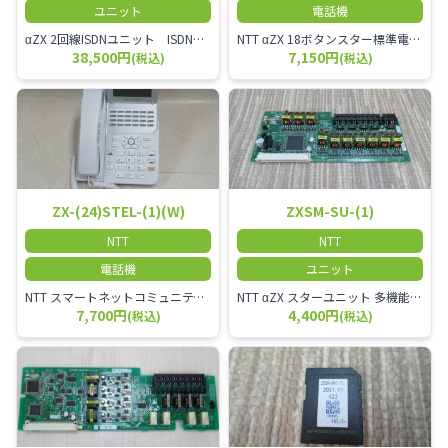
ユニット
電話機
αZX 2回線ISDNユニット ISDN回線を2本収容可能です。
NTT αZX 18ボタンスター標準電話機(白)
38,500円
7,150円
(税込)
(税込)
ZX-(24)STEL-(1)(W)
ZXSM-SU-(1)
NTT
NTT
電話機
ユニット
NTT スマートネットコミュニティαZX 24ボタンスター標準電話機
NTT αZX スターユニット 多機能電話機ユニット
7,700円
4,400円
(税込)
(税込)