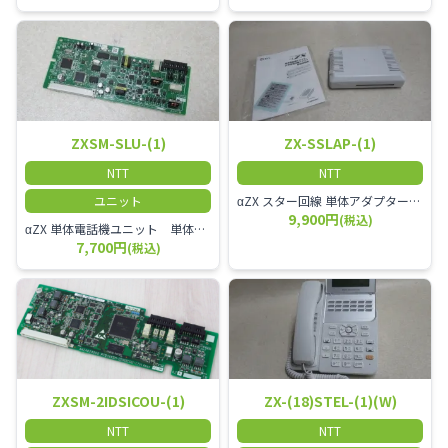
ZXSM-SLU-(1)
ZX-SSLAP-(1)
NTT
NTT
ユニット
αZX スター回線 単体アダプター 受付電話機、ドアホン、FAX等を1台収容できる装置です。
9,900円
(税込)
αZX 単体電話機ユニット 単体電話機、複合機、ドアホン等、 2台分収容可能にするユニット
7,700円
(税込)
ZXSM-2IDSICOU-(1)
ZX-(18)STEL-(1)(W)
NTT
NTT