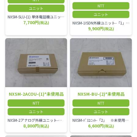
NTT
ユニット
ユニット
NXSM-SLU-(1) 単体電話機ユニット ※未使用品
7,700円
(税込)
NXSM-1ISDN外線ユニット-「1」 ※未使用品◆以下の電話回線を収容可能①INS回線1回線(同時2通話)②ひかり電話(家庭用)収容不可×③ひかり電話オフィス1回線(同時2通話)※ひかり電話オフィスで「OG410Xi」か「OG810Xi」を利用時DSU内蔵で切り離し可能です
9,900円
(税込)
NXSM-2ACOU-(1)*未使用品
NXSM-BU-(2)*未使用品
NTT
NTT
ユニット
ユニット
NXSM-2アナログ外線ユニット-「1」 ※未使用品◆以下の電話回線を収容可能①アナログ回線2回線(同時2通話)②ひかり電話(家庭用)2回線(同時2通話)③ひかり電話オフィス2回線(同時2通話)※ひかり電話オフィスで「OG410Xa」か「OG810Xa」を利用時
NXSM-ﾊﾞｽﾕﾆｯﾄ-「2」 ※未使用品◆以下の電話機等を『合計10台』接続可能①NX-(18)BTELやNX-(24)BTELなど、『TEL』の前に『B』がつく電話機②NX-BSLAP(1) アダプタ③CSアンテナ★ 単体電話機を接続する場合は、10台接続できません(このユニットに接続していない場合でも)★ 各端末の電源係数によっては10台接続できません。
8,800円
6,600円
(税込)
(税込)