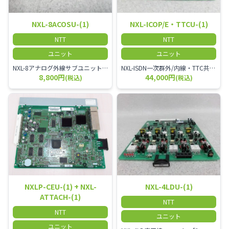
NXL-8ACOSU-(1)
NXL-ICOP/E・TTCU-(1)
NTT
NTT
ユニット
ユニット
NXL-8アナログ外線サブユニット-「1」
NXL-ISDN一次群外/内線・TTC共通線ユニット-「1」
8,800円
44,000円
(税込)
(税込)
NXLP-CEU-(1) + NXL-
NXL-4LDU-(1)
ATTACH-(1)
NTT
NTT
ユニット
ユニット