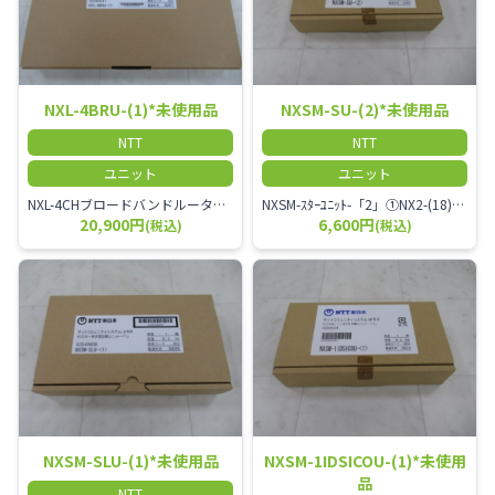
NXL-4BRU-(1)*未使用品
NXSM-SU-(2)*未使用品
NTT
NTT
ユニット
ユニット
NXL-4CHブロードバンドルータユニット-「1」
NXSM-ｽﾀｰﾕﾆｯﾄ-「2」①NX2-(18)STELやNX2-(24)STELなど、『TEL』の前に『S』がつく電話機②NX-SSLAP(1) アダプタ③CSアンテナ★ 単体電話機を接続する場合は、10台接続できません(このユニットに接続していない場合でも)★ 各端末の電源係数によっては10台接続できません。
20,900円
6,600円
(税込)
(税込)
NXSM-SLU-(1)*未使用品
NXSM-1IDSICOU-(1)*未使用
品
NTT