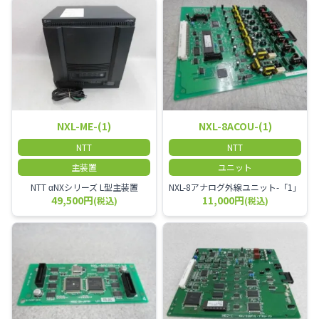
NXL-ME-(1)
NXL-8ACOU-(1)
NTT
NTT
主装置
ユニット
NTT αNXシリーズ L型主装置
NXL-8アナログ外線ユニット-「1」
49,500円
11,000円
(税込)
(税込)