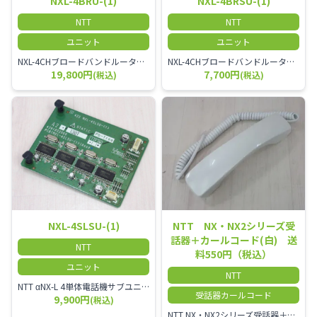
NXL-4BRU-(1)
NXL-4BRSU-(1)
NTT
NTT
ユニット
ユニット
NXL-4CHブロードバンドルータユニット-「1」
NXL-4CHブロードバンドルータサブユニット-「1」
19,800円
7,700円
(税込)
(税込)
NXL-4SLSU-(1)
NTT NX・NX2シリーズ受
話器＋カールコード(白) 送
NTT
料550円（税込）
ユニット
NTT
NTT αNX-L 4単体電話機サブユニット
受話器カールコード
9,900円
(税込)
NTT NX・NX2シリーズ受話器＋カールコード