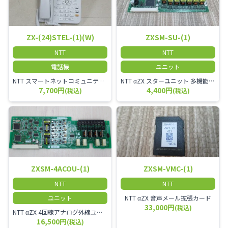
ZX-(24)STEL-(1)(W)
ZXSM-SU-(1)
NTT
NTT
電話機
ユニット
NTT スマートネットコミュニティαZX 24ボタンスター標準電話機
NTT αZX スターユニット 多機能電話機ユニット
7,700円
4,400円
(税込)
(税込)
ZXSM-4ACOU-(1)
ZXSM-VMC-(1)
NTT
NTT
ユニット
NTT αZX 音声メール拡張カード
33,000円
(税込)
NTT αZX 4回線アナログ外線ユニット アナログ4ch収容ユニット
16,500円
(税込)