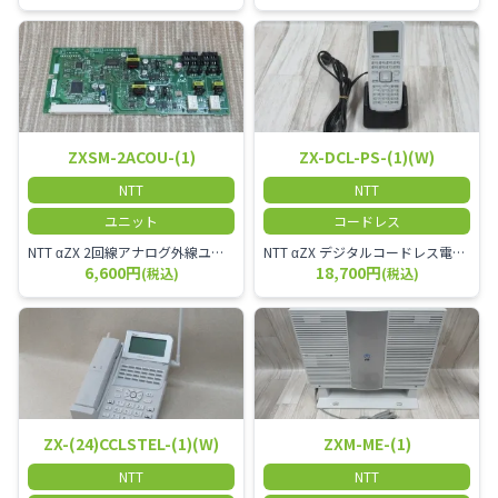
ZXSM-2ACOU-(1)
ZX-DCL-PS-(1)(W)
NTT
NTT
ユニット
コードレス
NTT αZX 2回線アナログ外線ユニット
NTT αZX デジタルコードレス電話機 対応主装置及びアンテナを使用してご利用いただけます。 特に工場や倉庫等、オフィスから離れたところで作業をされている方に適しています。
6,600円
18,700円
(税込)
(税込)
ZX-(24)CCLSTEL-(1)(W)
ZXM-ME-(1)
NTT
NTT