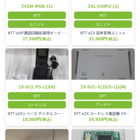
ZXSM-IPEB-(1)
ZXL-VOIPU-(1)
NTT
NTT
ユニット
ユニット
NTT VoIP通話回路拡張用ボード ZXSM－IP内線ボード－「1」
NTT αZX 音声変換ユニット
27,500円
33,000円
(税込)
(税込)
ZX-DCL-PS-(1)(K)
ZX-DCL-S(3)CS-(1)(M)
NTT
NTT
コードレス
アンテナ
NTT αZXシリーズ デジタルコードレス電話機（黒） 倉庫や工場など、オフィスから離れて仕事をする方に適しています。 コードレス単体では使用できないので、別途、専用の主装置及びアンテナが必要です。
NTT αZX コードレス電話機 3チャンネル用 接続装置 マスター デジタルコードレス（ZX-DCL-PS等）の専用管理用アンテナです。
19,800円
39,930円
(税込)
(税込)