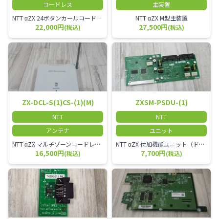
コードレス
主装置
NTT αZX 24ボタンカールコードレス電話機 無線タイプ、電話機と子機が離れるタイプのカールコードレス電話機です。 決裁者様等、オフィス内を頻繁に動かれる方のご使用が多いです。
NTT αZX M型主装置
22,000円
27,500円
(税込)
(税込)
ZX-DCL-S(1)CS-(1)(M)
ZXSM-PSDU-(1)
NTT
NTT
アンテナ
ユニット
NTT αZX マルチゾーンコードレススターアンテナ(マスター)
NTT αZX 付加機能ユニット（ドアホンなど）
16,500円
7,700円
(税込)
(税込)