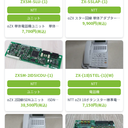
ZXSM-SLU-(1)
ZX-SSLAP-(1)
NTT
NTT
ユニット
αZX スター回線 単体アダプター 受付電話機、ドアホン、FAX等を1台収容できる装置です。
9,900円
(税込)
αZX 単体電話機ユニット 単体電話機、複合機、ドアホン等、 2台分収容可能にするユニット
7,700円
(税込)
ZXSM-2IDSICOU-(1)
ZX-(18)STEL-(1)(W)
NTT
NTT
ユニット
電話機
αZX 2回線ISDNユニット ISDN回線を2本収容可能です。
NTT αZX 18ボタンスター標準電話機(白)
38,500円
7,150円
(税込)
(税込)