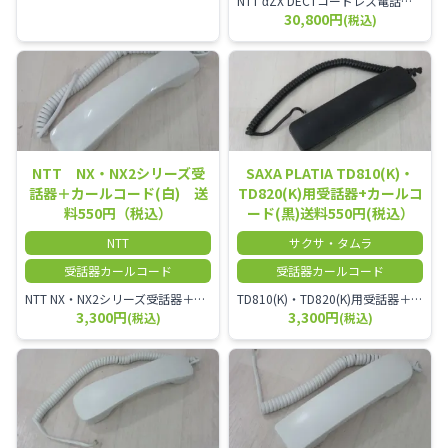
NTT αZX DECTコードレス電話機(ダイバーシティ方式)
30,800円
(税込)
NTT NX・NX2シリーズ受
SAXA PLATIA TD810(K)・
話器＋カールコード(白) 送
TD820(K)用受話器+カールコ
料550円（税込）
ード(黒)送料550円(税込）
NTT
サクサ・タムラ
受話器カールコード
受話器カールコード
NTT NX・NX2シリーズ受話器＋カールコード
TD810(K)・TD820(K)用受話器＋カールコード セット／本商品は中古品となります。 写真では分かりにくいキズ・汚れなどの使用感があります。 予めご理解・ご了承頂きますようお願いいたします。
3,300円
3,300円
(税込)
(税込)