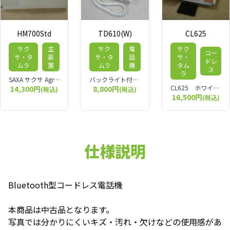
HM700Std
TD610(W)
CL625
サク
主
サク
電
サク
コー
サ・タ
装
サ・タ
話
サ・
ドレ
ムラ
置
ムラ
機
タム
ス
ラ
SAXA サクサ Agrea HM700シリーズ 主装置 10名規模のオフィスに適しているビジネスフォン用主装置です。
バックライト付き漢字表示チルトディスプレイ18ボタン電話機(18外線対応)(白) TD610(W)
CL625 ホワイト 親機と子機が離れるコードレスタイプのビジネスフォンです。オフィス内を頻繁に移動しながら通話する方にお勧めです。
14,300円
8,800円
(税込)
(税込)
16,500円
(税込)
仕様説明
Bluetooth型コードレス電話機
本商品は中古品となります。
写真では分かりにくいキズ・汚れ・欠けなどの使用感があ