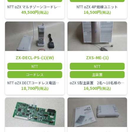
NTT αZX マルチゾーンコードレススター増設アンテナ
NTT αZX 4IP局線ユニット
49,500円
16,500円
(税込)
(税込)
ZX-DECL-PS-(1)(W)
ZXS-ME-(1)
NTT
NTT
コードレス
主装置
NTT αZX DECTコードレス電話機 電波方式がDECTで、 防水機能（IPX4:あらゆる方向からの水の飛まつを受けても有害な影響を受けない。)を備えた 接続装置と子機の一対シングルゾーンコードレスです。
αZX S型主装置 2名～10名様のオフィスに適しております。
18,700円
16,500円
(税込)
(税込)