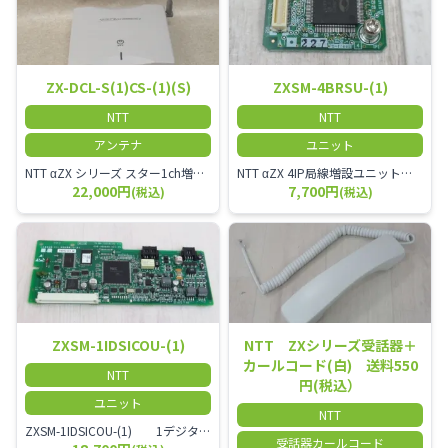
ZX-DCL-S(1)CS-(1)(S)
ZXSM-4BRSU-(1)
NTT
NTT
アンテナ
ユニット
NTT αZX シリーズ スター1ch増設接続装置 コードレス接続用アンテナ ZX-DCL-S1CS-1M ZX-DCL-PS等と組み合わせて使用します。 ZX-DCL-PSを複数台接続できますが同時に通話できるのは１台のみです。
NTT αZX 4IP局線増設ユニット ひかり電話オフィスタイプで4ch以上にしたい場合必要となるユニットです。
22,000円
7,700円
(税込)
(税込)
ZXSM-1IDSICOU-(1)
NTT ZXシリーズ受話器＋
カールコード(白) 送料550
NTT
円(税込）
ユニット
NTT
ZXSM-1IDSICOU-(1) 1デジタル局線ユニット
受話器カールコード