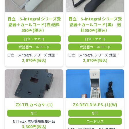
日立 S-integral シリーズ受
日立 S-integral シリーズ受
話器＋カールコード(白)送料
話器＋カールコード(黒) 送
550円(税込）
料550円(税込）
日立・ナカヨ
日立・ナカヨ
受話器カールコード
受話器カールコード
日立 S-integral シリーズ 受話器＋カールコード セット（白）／本商品は中古品となります。 写真では分かりにくいキズ・汚れなどの使用感があります。 経年変化で日焼けの色味が強くなる場合がございます。 予めご理解・ご了承頂きますようお願いいたします。
日立 S-integral シリーズ 受話器＋カールコード セット（黒）／本商品は中古品となります。 写真では分かりにくいキズ・汚れなどの使用感があります。 経年変化で日焼けの色味が強くなる場合がございます。 予めご理解・ご了承頂きますようお願いいたします。
2,970円
2,970円
(税込)
(税込)
ZX-TELカベカケ-(1)
ZX-DECLDIV-PS-(1)(W)
NTT
NTT
NTT αZX 電話機用壁掛用品
コードレス
3,300円
(税込)