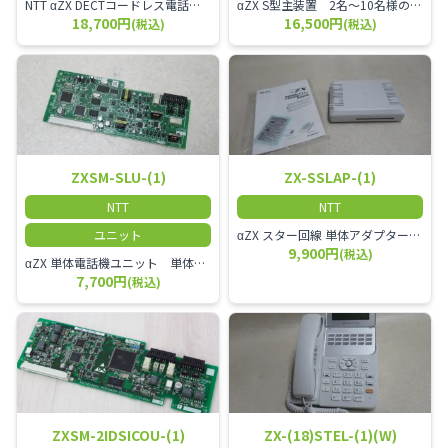
NTT αZX DECTコードレス電話機 電波方式がDECTで、 防水機能（IPX4:あらゆる方向からの水の飛まつを受けても有害な影響を受けない。)を備えた 接続装置と子機の一対シングルゾーンコードレスです。
αZX S型主装置 2名～10名様のオフィスに適しております。
18,700円
16,500円
(税込)
(税込)
ZXSM-SLU-(1)
ZX-SSLAP-(1)
NTT
NTT
ユニット
αZX スター回線 単体アダプター 受付電話機、ドアホン、FAX等を1台収容できる装置です。
9,900円
(税込)
αZX 単体電話機ユニット 単体電話機、複合機、ドアホン等、 2台分収容可能にするユニット
7,700円
(税込)
ZXSM-2IDSICOU-(1)
ZX-(18)STEL-(1)(W)