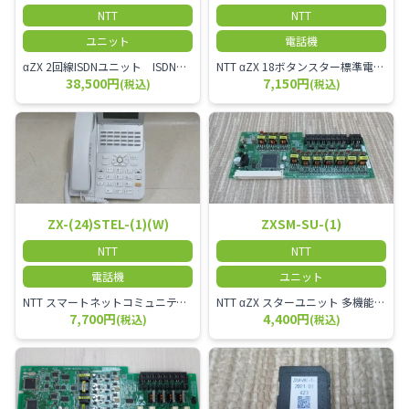
NTT
NTT
ユニット
電話機
αZX 2回線ISDNユニット ISDN回線を2本収容可能です。
NTT αZX 18ボタンスター標準電話機(白)
38,500円
7,150円
(税込)
(税込)
ZX-(24)STEL-(1)(W)
ZXSM-SU-(1)
NTT
NTT
電話機
ユニット
NTT スマートネットコミュニティαZX 24ボタンスター標準電話機
NTT αZX スターユニット 多機能電話機ユニット
7,700円
4,400円
(税込)
(税込)