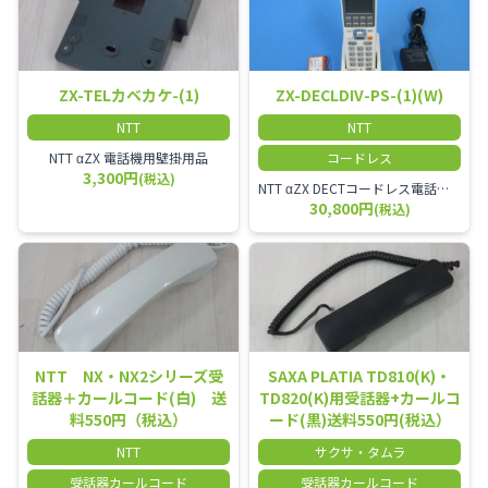
ZX-TELカベカケ-(1)
ZX-DECLDIV-PS-(1)(W)
NTT
NTT
NTT αZX 電話機用壁掛用品
コードレス
3,300円
(税込)
NTT αZX DECTコードレス電話機(ダイバーシティ方式)
30,800円
(税込)
NTT NX・NX2シリーズ受
SAXA PLATIA TD810(K)・
話器＋カールコード(白) 送
TD820(K)用受話器+カールコ
料550円（税込）
ード(黒)送料550円(税込）
NTT
サクサ・タムラ
受話器カールコード
受話器カールコード