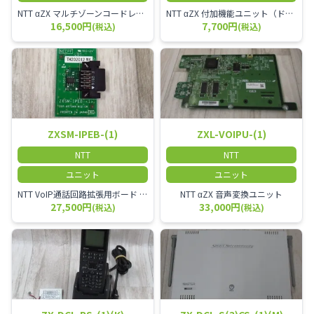
NTT αZX マルチゾーンコードレススターアンテナ(マスター)
NTT αZX 付加機能ユニット（ドアホンなど）
16,500円
7,700円
(税込)
(税込)
ZXSM-IPEB-(1)
ZXL-VOIPU-(1)
NTT
NTT
ユニット
ユニット
NTT VoIP通話回路拡張用ボード ZXSM－IP内線ボード－「1」
NTT αZX 音声変換ユニット
27,500円
33,000円
(税込)
(税込)