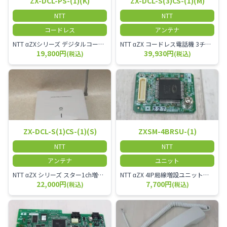
ZX-DCL-PS-(1)(K)
ZX-DCL-S(3)CS-(1)(M)
NTT
NTT
コードレス
アンテナ
NTT αZXシリーズ デジタルコードレス電話機（黒） 倉庫や工場など、オフィスから離れて仕事をする方に適しています。 コードレス単体では使用できないので、別途、専用の主装置及びアンテナが必要です。
NTT αZX コードレス電話機 3チャンネル用 接続装置 マスター デジタルコードレス（ZX-DCL-PS等）の専用管理用アンテナです。
19,800円
39,930円
(税込)
(税込)
ZX-DCL-S(1)CS-(1)(S)
ZXSM-4BRSU-(1)
NTT
NTT
アンテナ
ユニット
NTT αZX シリーズ スター1ch増設接続装置 コードレス接続用アンテナ ZX-DCL-S1CS-1M ZX-DCL-PS等と組み合わせて使用します。 ZX-DCL-PSを複数台接続できますが同時に通話できるのは１台のみです。
NTT αZX 4IP局線増設ユニット ひかり電話オフィスタイプで4ch以上にしたい場合必要となるユニットです。
22,000円
7,700円
(税込)
(税込)