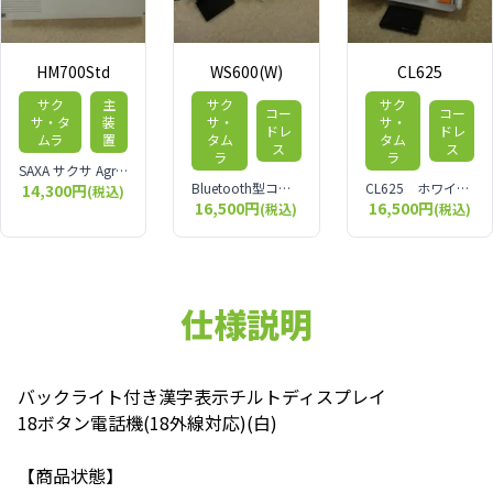
HM700Std
WS600(W)
CL625
サク
主
サク
サク
コー
コー
サ・タ
装
サ・
サ・
ドレ
ドレ
ムラ
置
タム
タム
ス
ス
ラ
ラ
SAXA サクサ Agrea HM700シリーズ 主装置 10名規模のオフィスに適しているビジネスフォン用主装置です。
Bluetooth型コードレス電話機
CL625 ホワイト 親機と子機が離れるコードレスタイプのビジネスフォンです。オフィス内を頻繁に移動しながら通話する方にお勧めです。
14,300円
(税込)
16,500円
16,500円
(税込)
(税込)
仕様説明
バックライト付き漢字表示チルトディスプレイ
18ボタン電話機(18外線対応)(白)
【商品状態】