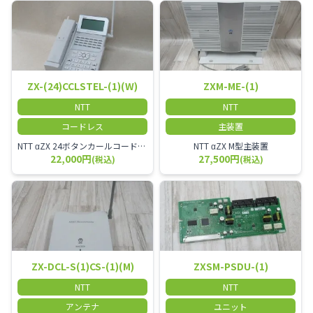
ZX-(24)CCLSTEL-(1)(W)
ZXM-ME-(1)
NTT
NTT
コードレス
主装置
NTT αZX 24ボタンカールコードレス電話機 無線タイプ、電話機と子機が離れるタイプのカールコードレス電話機です。 決裁者様等、オフィス内を頻繁に動かれる方のご使用が多いです。
NTT αZX M型主装置
22,000円
27,500円
(税込)
(税込)
ZX-DCL-S(1)CS-(1)(M)
ZXSM-PSDU-(1)
NTT
NTT
アンテナ
ユニット