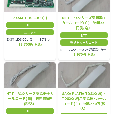
ZXSM-1IDSICOU-(1)
NTT ZXシリーズ受話器＋
カールコード(白) 送料550
NTT
円(税込）
ユニット
NTT
ZXSM-1IDSICOU-(1) 1デジタル局線ユニット
受話器カールコード
18,700円
(税込)
NTT ZXシリーズの受話器とカールコードセット／本商品は中古品となります。 写真では分かりにくいキズ・汚れなどの使用感があります。 経年変化で日焼けの色味が強くなる場合がございます。 予めご理解・ご了承頂きますようお願いいたします。
2,970円
(税込)
NTT A1シリーズ受話器＋カ
SAXA PLATIA TD810(W)・
ールコード(白) 送料550円
TD820(W)用受話器+カール
(税込）
コード(白) 送料550円(税
込）
NTT