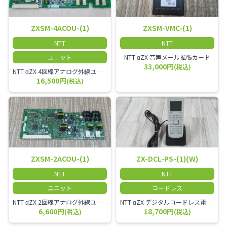
ZXSM-4ACOU-(1)
ZXSM-VMC-(1)
NTT
NTT
ユニット
NTT αZX 音声メール拡張カード
33,000円
(税込)
NTT αZX 4回線アナログ外線ユニット アナログ4ch収容ユニット
16,500円
(税込)
ZXSM-2ACOU-(1)
ZX-DCL-PS-(1)(W)
NTT
NTT
ユニット
コードレス
NTT αZX 2回線アナログ外線ユニット
NTT αZX デジタルコードレス電話機 対応主装置及びアンテナを使用してご利用いただけます。 特に工場や倉庫等、オフィスから離れたところで作業をされている方に適しています。
6,600円
18,700円
(税込)
(税込)