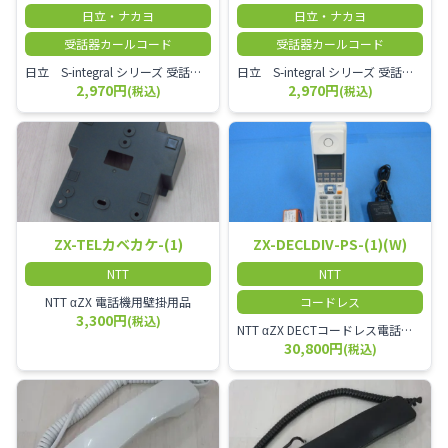
日立・ナカヨ
日立・ナカヨ
受話器カールコード
受話器カールコード
日立 S-integral シリーズ 受話器＋カールコード セット（白）／本商品は中古品となります。 写真では分かりにくいキズ・汚れなどの使用感があります。 経年変化で日焼けの色味が強くなる場合がございます。 予めご理解・ご了承頂きますようお願いいたします。
日立 S-integral シリーズ 受話器＋カールコード セット（黒）／本商品は中古品となります。 写真では分かりにくいキズ・汚れなどの使用感があります。 経年変化で日焼けの色味が強くなる場合がございます。 予めご理解・ご了承頂きますようお願いいたします。
2,970円
2,970円
(税込)
(税込)
ZX-TELカベカケ-(1)
ZX-DECLDIV-PS-(1)(W)
NTT
NTT
NTT αZX 電話機用壁掛用品
コードレス
3,300円
(税込)
NTT αZX DECTコードレス電話機(ダイバーシティ方式)
30,800円
(税込)