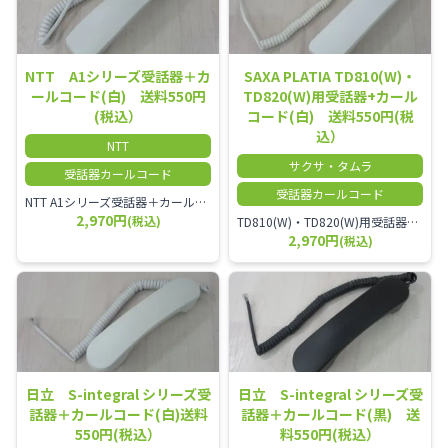
NTT A1シリーズ受話器＋カ
SAXA PLATIA TD810(W)・
ールコード(白) 送料550円
TD820(W)用受話器+カール
(税込）
コード(白) 送料550円(税
込）
NTT
サクサ・タムラ
受話器カールコード
受話器カールコード
NTT A1シリーズ受話器＋カールコード セット／本商品は中古品となります。 写真では分かりにくいキズ・汚れなどの使用感があります。 経年変化で日焼けの色味が強くなる場合がございます。 予めご理解・ご了承頂きますようお願いいたします。
2,970円
(税込)
TD810(W)・TD820(W)用受話器＋カールコード セット／本商品は中古品となります。 写真では分かりにくいキズ・汚れなどの使用感があります。 予めご理解・ご了承頂きますようお願いいたします。
2,970円
(税込)
日立 S-integral シリーズ受
日立 S-integral シリーズ受
話器＋カールコード(白)送料
話器＋カールコード(黒) 送
550円(税込）
料550円(税込）