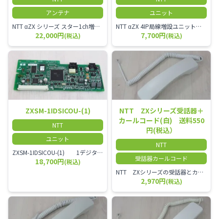
アンテナ
ユニット
NTT αZX シリーズ スター1ch増設接続装置 コードレス接続用アンテナ ZX-DCL-S1CS-1M ZX-DCL-PS等と組み合わせて使用します。 ZX-DCL-PSを複数台接続できますが同時に通話できるのは１台のみです。
NTT αZX 4IP局線増設ユニット ひかり電話オフィスタイプで4ch以上にしたい場合必要となるユニットです。
22,000円
7,700円
(税込)
(税込)
ZXSM-1IDSICOU-(1)
NTT ZXシリーズ受話器＋
カールコード(白) 送料550
NTT
円(税込）
ユニット
NTT
ZXSM-1IDSICOU-(1) 1デジタル局線ユニット
受話器カールコード
18,700円
(税込)
NTT ZXシリーズの受話器とカールコードセット／本商品は中古品となります。 写真では分かりにくいキズ・汚れなどの使用感があります。 経年変化で日焼けの色味が強くなる場合がございます。 予めご理解・ご了承頂きますようお願いいたします。
2,970円
(税込)