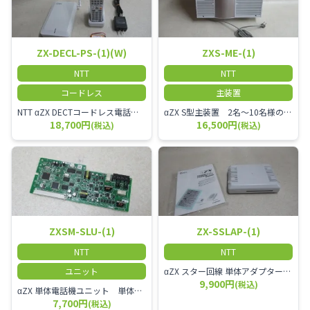
ZX-DECL-PS-(1)(W)
ZXS-ME-(1)
NTT
NTT
コードレス
主装置
NTT αZX DECTコードレス電話機 電波方式がDECTで、 防水機能（IPX4:あらゆる方向からの水の飛まつを受けても有害な影響を受けない。)を備えた 接続装置と子機の一対シングルゾーンコードレスです。
αZX S型主装置 2名～10名様のオフィスに適しております。
18,700円
16,500円
(税込)
(税込)
ZXSM-SLU-(1)
ZX-SSLAP-(1)
NTT
NTT
ユニット
αZX スター回線 単体アダプター 受付電話機、ドアホン、FAX等を1台収容できる装置です。
9,900円
(税込)
αZX 単体電話機ユニット 単体電話機、複合機、ドアホン等、 2台分収容可能にするユニット
7,700円
(税込)