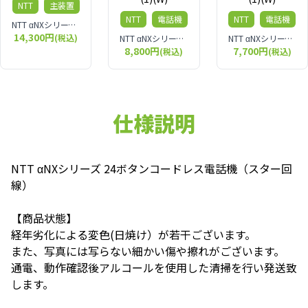
NTT
主装置
NTT
電話機
NTT
電話機
NTT αNXシリーズ S型主装置
14,300円
(税込)
NTT αNXシリーズ18ボタン スター回線用 標準電話機NX-18STEL-1W
NTT αNXシリーズ 24ボタン標準電話機（スター配線用）NX-(24)STEL-(1)(W)
8,800円
7,700円
(税込)
(税込)
仕様説明
NTT αNXシリーズ 24ボタンコードレス電話機（スター回
線）
【商品状態】
経年劣化による変色(日焼け）が若干ございます。
また、写真には写らない細かい傷や擦れがございます。
通電、動作確認後アルコールを使用した清掃を行い発送致
します。