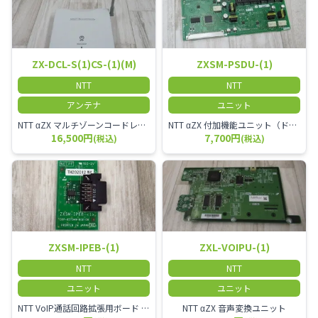
ZX-DCL-S(1)CS-(1)(M)
ZXSM-PSDU-(1)
NTT
NTT
アンテナ
ユニット
NTT αZX マルチゾーンコードレススターアンテナ(マスター)
NTT αZX 付加機能ユニット（ドアホンなど）
16,500円
7,700円
(税込)
(税込)
ZXSM-IPEB-(1)
ZXL-VOIPU-(1)
NTT
NTT
ユニット
ユニット
NTT VoIP通話回路拡張用ボード ZXSM－IP内線ボード－「1」
NTT αZX 音声変換ユニット