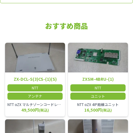
おすすめ商品
ZX-DCL-S(3)CS-(1)(S)
ZXSM-4BRU-(1)
NTT
NTT
アンテナ
ユニット
NTT αZX マルチゾーンコードレススター増設アンテナ
NTT αZX 4IP局線ユニット
49,500円
16,500円
(税込)
(税込)