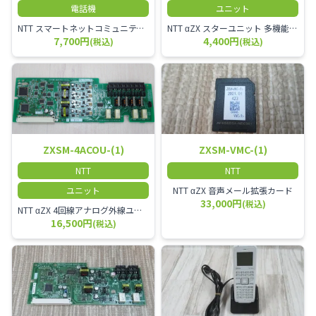
電話機
ユニット
NTT スマートネットコミュニティαZX 24ボタンスター標準電話機
NTT αZX スターユニット 多機能電話機ユニット
7,700円
4,400円
(税込)
(税込)
ZXSM-4ACOU-(1)
ZXSM-VMC-(1)
NTT
NTT
ユニット
NTT αZX 音声メール拡張カード
33,000円
(税込)
NTT αZX 4回線アナログ外線ユニット アナログ4ch収容ユニット
16,500円
(税込)