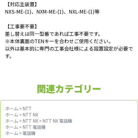
【対応主装置】
NXS-ME-(1)、NXM-ME-(1)、NXL-ME-(1)等
【工事要不要】
差し替えは同一型番であれば工事不要です。
※本体裏面のTENキーを合わせご使用ください。
以外は基本的に専門の工事会社様による設置設定が必要で
す。
関連カテゴリー
ホーム
>
NTT
ホーム
>
NTT NX
ホーム
>
NTT NX
>
NTT NX 電話機
ホーム
>
NTT 電話機
ホーム
>
電話機