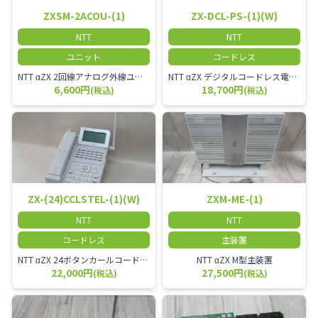
ZXSM-2ACOU-(1)
ZX-DCL-PS-(1)(W)
NTT
NTT
ユニット
コードレス
NTT αZX 2回線アナログ外線ユニット
NTT αZX デジタルコードレス電話機 対応主装置及びアンテナを使用してご利用いただけます。 特に工場や倉庫等、オフィスから離れたところで作業をされている方に適しています。
6,600円
18,700円
(税込)
(税込)
ZX-(24)CCLSTEL-(1)(W)
ZXM-ME-(1)
NTT
NTT
コードレス
主装置
NTT αZX 24ボタンカールコードレス電話機 無線タイプ、電話機と子機が離れるタイプのカールコードレス電話機です。 決裁者様等、オフィス内を頻繁に動かれる方のご使用が多いです。
NTT αZX M型主装置
22,000円
27,500円
(税込)
(税込)