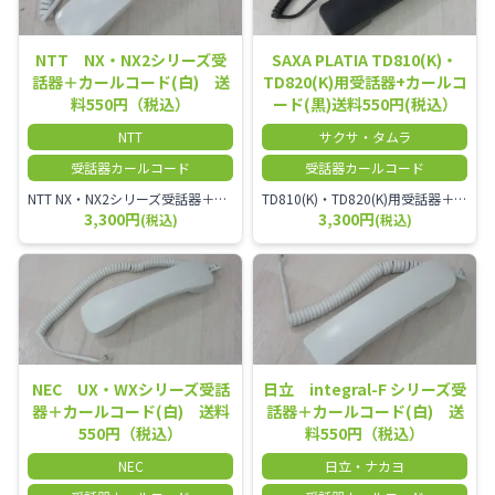
NTT NX・NX2シリーズ受
SAXA PLATIA TD810(K)・
話器＋カールコード(白) 送
TD820(K)用受話器+カールコ
料550円（税込）
ード(黒)送料550円(税込）
NTT
サクサ・タムラ
受話器カールコード
受話器カールコード
NTT NX・NX2シリーズ受話器＋カールコード
TD810(K)・TD820(K)用受話器＋カールコード セット／本商品は中古品となります。 写真では分かりにくいキズ・汚れなどの使用感があります。 予めご理解・ご了承頂きますようお願いいたします。
3,300円
3,300円
(税込)
(税込)
NEC UX・WXシリーズ受話
日立 integral-F シリーズ受
器＋カールコード(白) 送料
話器＋カールコード(白) 送
550円（税込）
料550円（税込）
NEC
日立・ナカヨ