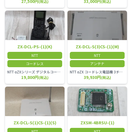
27,500円
33,000円
(税込)
(税込)
ZX-DCL-PS-(1)(K)
ZX-DCL-S(3)CS-(1)(M)
NTT
NTT
コードレス
アンテナ
NTT αZXシリーズ デジタルコードレス電話機（黒） 倉庫や工場など、オフィスから離れて仕事をする方に適しています。 コードレス単体では使用できないので、別途、専用の主装置及びアンテナが必要です。
NTT αZX コードレス電話機 3チャンネル用 接続装置 マスター デジタルコードレス（ZX-DCL-PS等）の専用管理用アンテナです。
19,800円
39,930円
(税込)
(税込)
ZX-DCL-S(1)CS-(1)(S)
ZXSM-4BRSU-(1)
NTT
NTT