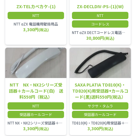
ZX-TELカベカケ-(1)
ZX-DECLDIV-PS-(1)(W)
NTT
NTT
NTT αZX 電話機用壁掛用品
コードレス
3,300円
(税込)
NTT αZX DECTコードレス電話機(ダイバーシティ方式)
30,800円
(税込)
NTT NX・NX2シリーズ受
SAXA PLATIA TD810(K)・
話器＋カールコード(白) 送
TD820(K)用受話器+カールコ
料550円（税込）
ード(黒)送料550円(税込）
NTT
サクサ・タムラ
受話器カールコード
受話器カールコード
NTT NX・NX2シリーズ受話器＋カールコード
TD810(K)・TD820(K)用受話器＋カールコード セット／本商品は中古品となります。 写真では分かりにくいキズ・汚れなどの使用感があります。 予めご理解・ご了承頂きますようお願いいたします。
3,300円
3,300円
(税込)
(税込)