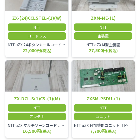
ZX-(24)CCLSTEL-(1)(W)
ZXM-ME-(1)
NTT
NTT
コードレス
主装置
NTT αZX 24ボタンカールコードレス電話機 無線タイプ、電話機と子機が離れるタイプのカールコードレス電話機です。 決裁者様等、オフィス内を頻繁に動かれる方のご使用が多いです。
NTT αZX M型主装置
22,000円
27,500円
(税込)
(税込)
ZX-DCL-S(1)CS-(1)(M)
ZXSM-PSDU-(1)
NTT
NTT
アンテナ
ユニット
NTT αZX マルチゾーンコードレススターアンテナ(マスター)
NTT αZX 付加機能ユニット（ドアホンなど）
16,500円
7,700円
(税込)
(税込)