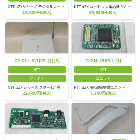
NTT αZXシリーズ デジタルコードレス電話機（黒） 倉庫や工場など、オフィスから離れて仕事をする方に適しています。 コードレス単体では使用できないので、別途、専用の主装置及びアンテナが必要です。
NTT αZX コードレス電話機 3チャンネル用 接続装置 マスター デジタルコードレス（ZX-DCL-PS等）の専用管理用アンテナです。
19,800円
39,930円
(税込)
(税込)
ZX-DCL-S(1)CS-(1)(S)
ZXSM-4BRSU-(1)
NTT
NTT
アンテナ
ユニット
NTT αZX シリーズ スター1ch増設接続装置 コードレス接続用アンテナ ZX-DCL-S1CS-1M ZX-DCL-PS等と組み合わせて使用します。 ZX-DCL-PSを複数台接続できますが同時に通話できるのは１台のみです。
NTT αZX 4IP局線増設ユニット ひかり電話オフィスタイプで4ch以上にしたい場合必要となるユニットです。
22,000円
7,700円
(税込)
(税込)