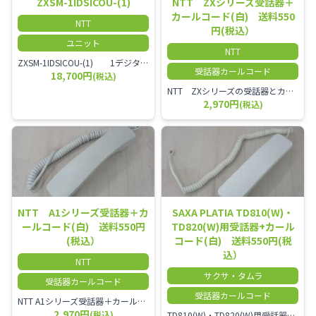
ZXSM-1IDSICOU-(1)
NTT ZXシリーズ受話器＋
カールコード(白) 送料550
NTT
円(税込）
ユニット
NTT
ZXSM-1IDSICOU-(1) 1デジタル局線ユニット
受話器カールコード
18,700円
(税込)
NTT ZXシリーズの受話器とカールコードセット／本商品は中古品となります。 写真では分かりにくいキズ・汚れなどの使用感があります。 経年変化で日焼けの色味が強くなる場合がございます。 予めご理解・ご了承頂きますようお願いいたします。
2,970円
(税込)
NTT A1シリーズ受話器＋カ
SAXA PLATIA TD810(W)・
ールコード(白) 送料550円
TD820(W)用受話器+カール
(税込）
コード(白) 送料550円(税
込）
NTT
サクサ・タムラ
受話器カールコード
受話器カールコード
NTT A1シリーズ受話器＋カールコード セット／本商品は中古品となります。 写真では分かりにくいキズ・汚れなどの使用感があります。 経年変化で日焼けの色味が強くなる場合がございます。 予めご理解・ご了承頂きますようお願いいたします。
2,970円
(税込)
TD810(W)・TD820(W)用受話器＋カールコード セット／本商品は中古品となります。 写真では分かりにくいキズ・汚れなどの使用感があります。 予めご理解・ご了承頂きますようお願いいたします。