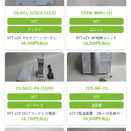
ZX-DCL-S(3)CS-(1)(S)
ZXSM-4BRU-(1)
NTT
NTT
アンテナ
ユニット
NTT αZX マルチゾーンコードレススター増設アンテナ
NTT αZX 4IP局線ユニット
49,500円
16,500円
(税込)
(税込)
ZX-DECL-PS-(1)(W)
ZXS-ME-(1)
NTT
NTT
コードレス
主装置
NTT αZX DECTコードレス電話機 電波方式がDECTで、 防水機能（IPX4:あらゆる方向からの水の飛まつを受けても有害な影響を受けない。)を備えた 接続装置と子機の一対シングルゾーンコードレスです。
αZX S型主装置 2名～10名様のオフィスに適しております。
18,700円
16,500円
(税込)
(税込)