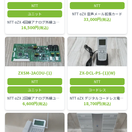
NTT
NTT
ユニット
NTT αZX 音声メール拡張カード
33,000円
(税込)
NTT αZX 4回線アナログ外線ユニット アナログ4ch収容ユニット
16,500円
(税込)
ZXSM-2ACOU-(1)
ZX-DCL-PS-(1)(W)
NTT
NTT
ユニット
コードレス
NTT αZX 2回線アナログ外線ユニット
NTT αZX デジタルコードレス電話機 対応主装置及びアンテナを使用してご利用いただけます。 特に工場や倉庫等、オフィスから離れたところで作業をされている方に適しています。
6,600円
18,700円
(税込)
(税込)