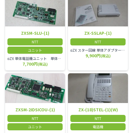
ZXSM-SLU-(1)
ZX-SSLAP-(1)
NTT
NTT
ユニット
αZX スター回線 単体アダプター 受付電話機、ドアホン、FAX等を1台収容できる装置です。
9,900円
(税込)
αZX 単体電話機ユニット 単体電話機、複合機、ドアホン等、 2台分収容可能にするユニット
7,700円
(税込)
ZXSM-2IDSICOU-(1)
ZX-(18)STEL-(1)(W)
NTT
NTT
ユニット
電話機