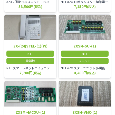
αZX 2回線ISDNユニット ISDN回線を2本収容可能です。
NTT αZX 18ボタンスター標準電話機(白)
38,500円
7,150円
(税込)
(税込)
ZX-(24)STEL-(1)(W)
ZXSM-SU-(1)
NTT
NTT
電話機
ユニット
NTT スマートネットコミュニティαZX 24ボタンスター標準電話機
NTT αZX スターユニット 多機能電話機ユニット
7,700円
4,400円
(税込)
(税込)
ZXSM-4ACOU-(1)
ZXSM-VMC-(1)