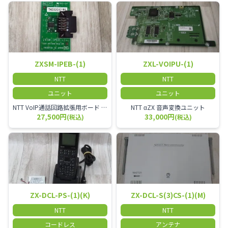
ZXSM-IPEB-(1)
ZXL-VOIPU-(1)
NTT
NTT
ユニット
ユニット
NTT VoIP通話回路拡張用ボード ZXSM－IP内線ボード－「1」
NTT αZX 音声変換ユニット
27,500円
33,000円
(税込)
(税込)
ZX-DCL-PS-(1)(K)
ZX-DCL-S(3)CS-(1)(M)
NTT
NTT
コードレス
アンテナ