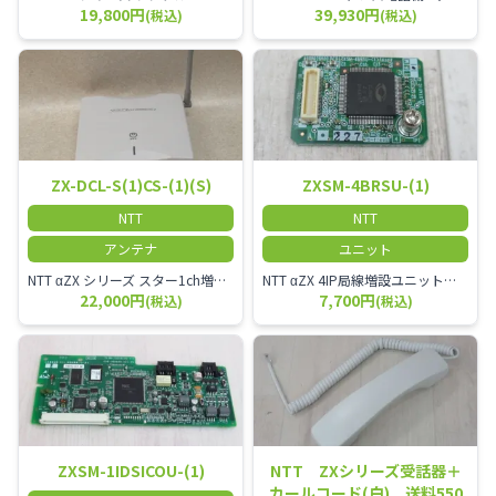
19,800円
39,930円
(税込)
(税込)
ZX-DCL-S(1)CS-(1)(S)
ZXSM-4BRSU-(1)
NTT
NTT
アンテナ
ユニット
NTT αZX シリーズ スター1ch増設接続装置 コードレス接続用アンテナ ZX-DCL-S1CS-1M ZX-DCL-PS等と組み合わせて使用します。 ZX-DCL-PSを複数台接続できますが同時に通話できるのは１台のみです。
NTT αZX 4IP局線増設ユニット ひかり電話オフィスタイプで4ch以上にしたい場合必要となるユニットです。
22,000円
7,700円
(税込)
(税込)
ZXSM-1IDSICOU-(1)
NTT ZXシリーズ受話器＋
カールコード(白) 送料550