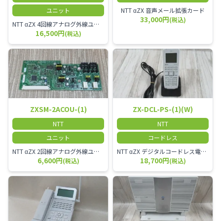
ユニット
NTT αZX 音声メール拡張カード
33,000円
(税込)
NTT αZX 4回線アナログ外線ユニット アナログ4ch収容ユニット
16,500円
(税込)
ZXSM-2ACOU-(1)
ZX-DCL-PS-(1)(W)
NTT
NTT
ユニット
コードレス
NTT αZX 2回線アナログ外線ユニット
NTT αZX デジタルコードレス電話機 対応主装置及びアンテナを使用してご利用いただけます。 特に工場や倉庫等、オフィスから離れたところで作業をされている方に適しています。
6,600円
18,700円
(税込)
(税込)