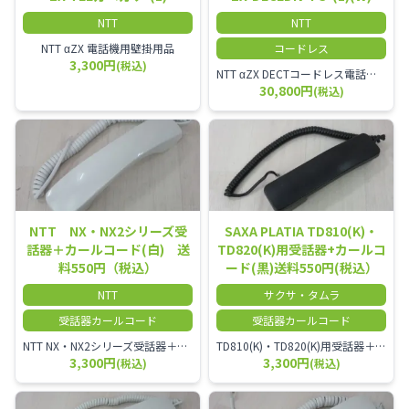
NTT
NTT
NTT αZX 電話機用壁掛用品
コードレス
3,300円
(税込)
NTT αZX DECTコードレス電話機(ダイバーシティ方式)
30,800円
(税込)
NTT NX・NX2シリーズ受
SAXA PLATIA TD810(K)・
話器＋カールコード(白) 送
TD820(K)用受話器+カールコ
料550円（税込）
ード(黒)送料550円(税込）
NTT
サクサ・タムラ
受話器カールコード
受話器カールコード
NTT NX・NX2シリーズ受話器＋カールコード
TD810(K)・TD820(K)用受話器＋カールコード セット／本商品は中古品となります。 写真では分かりにくいキズ・汚れなどの使用感があります。 予めご理解・ご了承頂きますようお願いいたします。
3,300円
3,300円
(税込)
(税込)