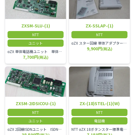
ZXSM-SLU-(1)
ZX-SSLAP-(1)
NTT
NTT
ユニット
αZX スター回線 単体アダプター 受付電話機、ドアホン、FAX等を1台収容できる装置です。
9,900円
(税込)
αZX 単体電話機ユニット 単体電話機、複合機、ドアホン等、 2台分収容可能にするユニット
7,700円
(税込)
ZXSM-2IDSICOU-(1)
ZX-(18)STEL-(1)(W)
NTT
NTT
ユニット
電話機
αZX 2回線ISDNユニット ISDN回線を2本収容可能です。
NTT αZX 18ボタンスター標準電話機(白)
38,500円
7,150円
(税込)
(税込)