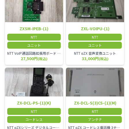
ZXSM-IPEB-(1)
ZXL-VOIPU-(1)
NTT
NTT
ユニット
ユニット
NTT VoIP通話回路拡張用ボード ZXSM－IP内線ボード－「1」
NTT αZX 音声変換ユニット
27,500円
33,000円
(税込)
(税込)
ZX-DCL-PS-(1)(K)
ZX-DCL-S(3)CS-(1)(M)
NTT
NTT
コードレス
アンテナ
NTT αZXシリーズ デジタルコードレス電話機（黒） 倉庫や工場など、オフィスから離れて仕事をする方に適しています。 コードレス単体では使用できないので、別途、専用の主装置及びアンテナが必要です。
NTT αZX コードレス電話機 3チャンネル用 接続装置 マスター デジタルコードレス（ZX-DCL-PS等）の専用管理用アンテナです。