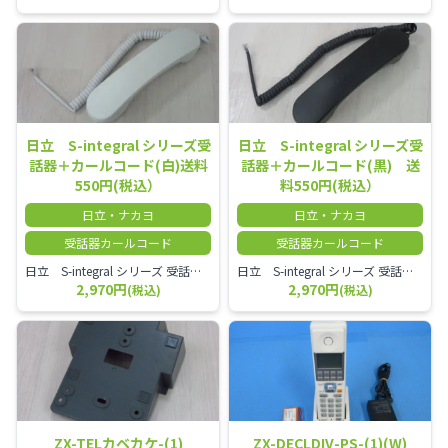
日立 S-integral シリーズ受
日立 S-integral シリーズ受
話器＋カールコード(白)送料
話器＋カールコード(黒) 送
550円(税込）
料550円(税込）
日立・ナカヨ
日立・ナカヨ
受話器カールコード
受話器カールコード
日立 S-integral シリーズ 受話器＋カールコード セット（白）／本商品は中古品となります。 写真では分かりにくいキズ・汚れなどの使用感があります。 経年変化で日焼けの色味が強くなる場合がございます。 予めご理解・ご了承頂きますようお願いいたします。
日立 S-integral シリーズ 受話器＋カールコード セット（黒）／本商品は中古品となります。 写真では分かりにくいキズ・汚れなどの使用感があります。 経年変化で日焼けの色味が強くなる場合がございます。 予めご理解・ご了承頂きますようお願いいたします。
2,970円
2,970円
(税込)
(税込)
ZX-TELカベカケ-(1)
ZX-DECLDIV-PS-(1)(W)