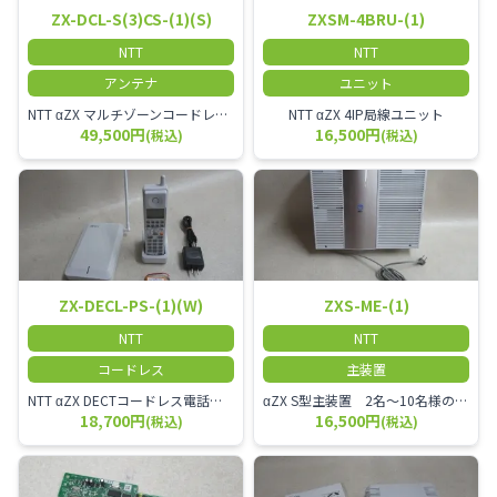
ZX-DCL-S(3)CS-(1)(S)
ZXSM-4BRU-(1)
NTT
NTT
アンテナ
ユニット
NTT αZX マルチゾーンコードレススター増設アンテナ
NTT αZX 4IP局線ユニット
49,500円
16,500円
(税込)
(税込)
ZX-DECL-PS-(1)(W)
ZXS-ME-(1)
NTT
NTT
コードレス
主装置
NTT αZX DECTコードレス電話機 電波方式がDECTで、 防水機能（IPX4:あらゆる方向からの水の飛まつを受けても有害な影響を受けない。)を備えた 接続装置と子機の一対シングルゾーンコードレスです。
αZX S型主装置 2名～10名様のオフィスに適しております。
18,700円
16,500円
(税込)
(税込)