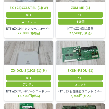
ZX-(24)CCLSTEL-(1)(W)
ZXM-ME-(1)
NTT
NTT
コードレス
主装置
NTT αZX 24ボタンカールコードレス電話機 無線タイプ、電話機と子機が離れるタイプのカールコードレス電話機です。 決裁者様等、オフィス内を頻繁に動かれる方のご使用が多いです。
NTT αZX M型主装置
22,000円
27,500円
(税込)
(税込)
ZX-DCL-S(1)CS-(1)(M)
ZXSM-PSDU-(1)
NTT
NTT
アンテナ
ユニット
NTT αZX マルチゾーンコードレススターアンテナ(マスター)
NTT αZX 付加機能ユニット（ドアホンなど）
16,500円
7,700円
(税込)
(税込)