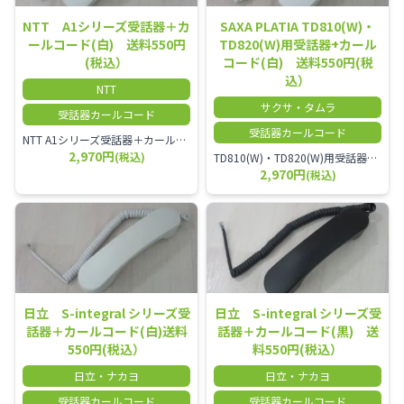
NTT A1シリーズ受話器＋カ
SAXA PLATIA TD810(W)・
ールコード(白) 送料550円
TD820(W)用受話器+カール
(税込）
コード(白) 送料550円(税
込）
NTT
サクサ・タムラ
受話器カールコード
受話器カールコード
NTT A1シリーズ受話器＋カールコード セット／本商品は中古品となります。 写真では分かりにくいキズ・汚れなどの使用感があります。 経年変化で日焼けの色味が強くなる場合がございます。 予めご理解・ご了承頂きますようお願いいたします。
2,970円
(税込)
TD810(W)・TD820(W)用受話器＋カールコード セット／本商品は中古品となります。 写真では分かりにくいキズ・汚れなどの使用感があります。 予めご理解・ご了承頂きますようお願いいたします。
2,970円
(税込)
日立 S-integral シリーズ受
日立 S-integral シリーズ受
話器＋カールコード(白)送料
話器＋カールコード(黒) 送
550円(税込）
料550円(税込）
日立・ナカヨ
日立・ナカヨ
受話器カールコード
受話器カールコード