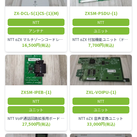
ZX-DCL-S(1)CS-(1)(M)
ZXSM-PSDU-(1)
NTT
NTT
アンテナ
ユニット
NTT αZX マルチゾーンコードレススターアンテナ(マスター)
NTT αZX 付加機能ユニット（ドアホンなど）
16,500円
7,700円
(税込)
(税込)
ZXSM-IPEB-(1)
ZXL-VOIPU-(1)
NTT
NTT
ユニット
ユニット
NTT VoIP通話回路拡張用ボード ZXSM－IP内線ボード－「1」
NTT αZX 音声変換ユニット
27,500円
33,000円
(税込)
(税込)