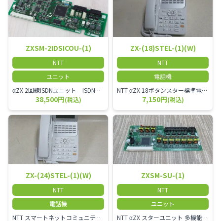
ZXSM-2IDSICOU-(1)
ZX-(18)STEL-(1)(W)
NTT
NTT
ユニット
電話機
αZX 2回線ISDNユニット ISDN回線を2本収容可能です。
NTT αZX 18ボタンスター標準電話機(白)
38,500円
7,150円
(税込)
(税込)
ZX-(24)STEL-(1)(W)
ZXSM-SU-(1)
NTT
NTT
電話機
ユニット
NTT スマートネットコミュニティαZX 24ボタンスター標準電話機
NTT αZX スターユニット 多機能電話機ユニット