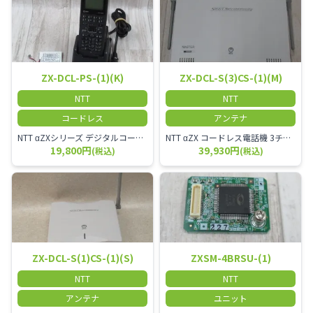
ZX-DCL-PS-(1)(K)
ZX-DCL-S(3)CS-(1)(M)
NTT
NTT
コードレス
アンテナ
NTT αZXシリーズ デジタルコードレス電話機（黒） 倉庫や工場など、オフィスから離れて仕事をする方に適しています。 コードレス単体では使用できないので、別途、専用の主装置及びアンテナが必要です。
NTT αZX コードレス電話機 3チャンネル用 接続装置 マスター デジタルコードレス（ZX-DCL-PS等）の専用管理用アンテナです。
19,800円
39,930円
(税込)
(税込)
ZX-DCL-S(1)CS-(1)(S)
ZXSM-4BRSU-(1)
NTT
NTT
アンテナ
ユニット