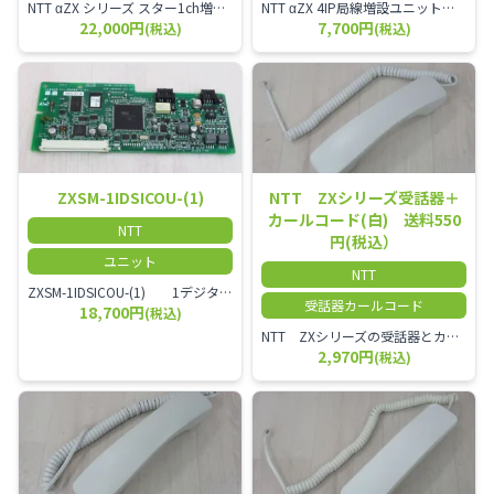
NTT αZX シリーズ スター1ch増設接続装置 コードレス接続用アンテナ ZX-DCL-S1CS-1M ZX-DCL-PS等と組み合わせて使用します。 ZX-DCL-PSを複数台接続できますが同時に通話できるのは１台のみです。
NTT αZX 4IP局線増設ユニット ひかり電話オフィスタイプで4ch以上にしたい場合必要となるユニットです。
22,000円
7,700円
(税込)
(税込)
ZXSM-1IDSICOU-(1)
NTT ZXシリーズ受話器＋
カールコード(白) 送料550
NTT
円(税込）
ユニット
NTT
ZXSM-1IDSICOU-(1) 1デジタル局線ユニット
受話器カールコード
18,700円
(税込)
NTT ZXシリーズの受話器とカールコードセット／本商品は中古品となります。 写真では分かりにくいキズ・汚れなどの使用感があります。 経年変化で日焼けの色味が強くなる場合がございます。 予めご理解・ご了承頂きますようお願いいたします。
2,970円
(税込)