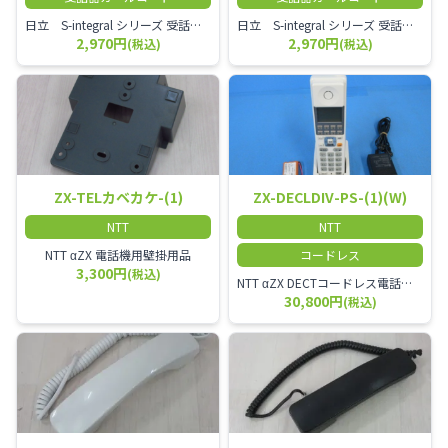
日立 S-integral シリーズ 受話器＋カールコード セット（白）／本商品は中古品となります。 写真では分かりにくいキズ・汚れなどの使用感があります。 経年変化で日焼けの色味が強くなる場合がございます。 予めご理解・ご了承頂きますようお願いいたします。
日立 S-integral シリーズ 受話器＋カールコード セット（黒）／本商品は中古品となります。 写真では分かりにくいキズ・汚れなどの使用感があります。 経年変化で日焼けの色味が強くなる場合がございます。 予めご理解・ご了承頂きますようお願いいたします。
2,970円
2,970円
(税込)
(税込)
ZX-TELカベカケ-(1)
ZX-DECLDIV-PS-(1)(W)
NTT
NTT
NTT αZX 電話機用壁掛用品
コードレス
3,300円
(税込)
NTT αZX DECTコードレス電話機(ダイバーシティ方式)
30,800円
(税込)