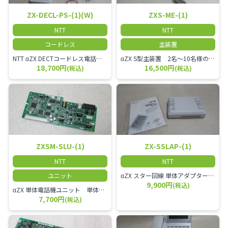
ZX-DECL-PS-(1)(W)
ZXS-ME-(1)
NTT
NTT
コードレス
主装置
NTT αZX DECTコードレス電話機 電波方式がDECTで、 防水機能（IPX4:あらゆる方向からの水の飛まつを受けても有害な影響を受けない。)を備えた 接続装置と子機の一対シングルゾーンコードレスです。
αZX S型主装置 2名～10名様のオフィスに適しております。
18,700円
16,500円
(税込)
(税込)
ZXSM-SLU-(1)
ZX-SSLAP-(1)
NTT
NTT
ユニット
αZX スター回線 単体アダプター 受付電話機、ドアホン、FAX等を1台収容できる装置です。
9,900円
(税込)
αZX 単体電話機ユニット 単体電話機、複合機、ドアホン等、 2台分収容可能にするユニット
7,700円
(税込)