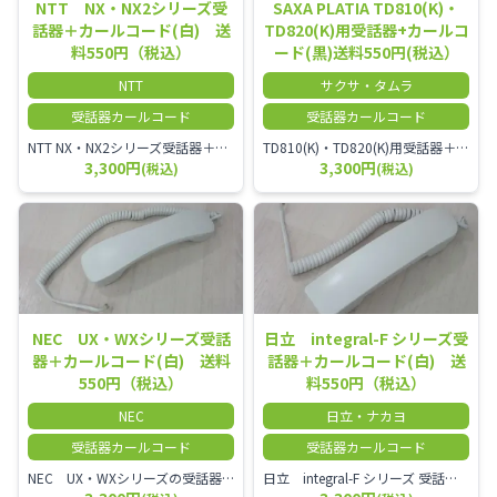
NTT NX・NX2シリーズ受
SAXA PLATIA TD810(K)・
話器＋カールコード(白) 送
TD820(K)用受話器+カールコ
料550円（税込）
ード(黒)送料550円(税込）
NTT
サクサ・タムラ
受話器カールコード
受話器カールコード
NTT NX・NX2シリーズ受話器＋カールコード
TD810(K)・TD820(K)用受話器＋カールコード セット／本商品は中古品となります。 写真では分かりにくいキズ・汚れなどの使用感があります。 予めご理解・ご了承頂きますようお願いいたします。
3,300円
3,300円
(税込)
(税込)
NEC UX・WXシリーズ受話
日立 integral-F シリーズ受
器＋カールコード(白) 送料
話器＋カールコード(白) 送
550円（税込）
料550円（税込）
NEC
日立・ナカヨ
受話器カールコード
受話器カールコード
NEC UX・WXシリーズの受話器とカールコードセット／本商品は中古品となります。 写真では分かりにくいキズ・汚れなどの使用感があります。 経年変化で日焼けの色味が強くなる場合がございます。 予めご理解・ご了承頂きますようお願いいたします。
日立 integral-F シリーズ 受話器＋カールコード セット（白）／本商品は中古品となります。 写真では分かりにくいキズ・汚れなどの使用感があります。 経年変化で日焼けの色味が強くなる場合がございます。 予めご理解・ご了承頂きますようお願いいたします。