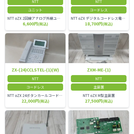
NTT
NTT
ユニット
コードレス
NTT αZX 2回線アナログ外線ユニット
NTT αZX デジタルコードレス電話機 対応主装置及びアンテナを使用してご利用いただけます。 特に工場や倉庫等、オフィスから離れたところで作業をされている方に適しています。
6,600円
18,700円
(税込)
(税込)
ZX-(24)CCLSTEL-(1)(W)
ZXM-ME-(1)
NTT
NTT
コードレス
主装置
NTT αZX 24ボタンカールコードレス電話機 無線タイプ、電話機と子機が離れるタイプのカールコードレス電話機です。 決裁者様等、オフィス内を頻繁に動かれる方のご使用が多いです。
NTT αZX M型主装置
22,000円
27,500円
(税込)
(税込)