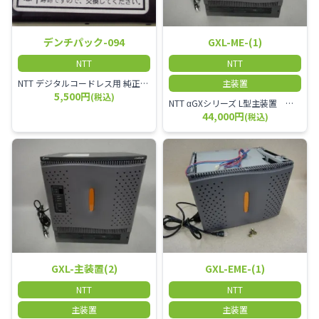
デンチパック-094
GXL-ME-(1)
NTT
NTT
NTT デジタルコードレス用 純正電池パック
主装置
5,500円
(税込)
NTT αGXシリーズ L型主装置 GXL-ME-(1)
44,000円
(税込)
GXL-主装置(2)
GXL-EME-(1)
NTT
NTT
主装置
主装置