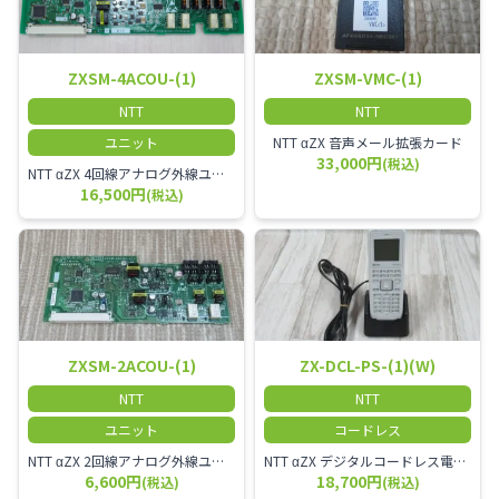
ZXSM-4ACOU-(1)
ZXSM-VMC-(1)
NTT
NTT
ユニット
NTT αZX 音声メール拡張カード
33,000円
(税込)
NTT αZX 4回線アナログ外線ユニット アナログ4ch収容ユニット
16,500円
(税込)
ZXSM-2ACOU-(1)
ZX-DCL-PS-(1)(W)
NTT
NTT
ユニット
コードレス
NTT αZX 2回線アナログ外線ユニット
NTT αZX デジタルコードレス電話機 対応主装置及びアンテナを使用してご利用いただけます。 特に工場や倉庫等、オフィスから離れたところで作業をされている方に適しています。
6,600円
18,700円
(税込)
(税込)