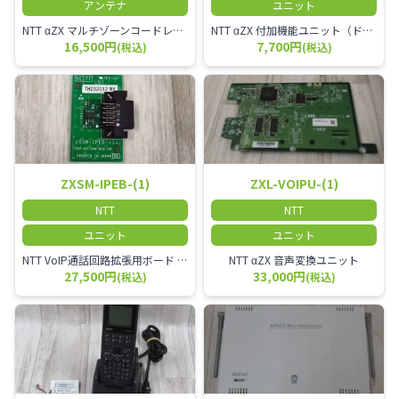
アンテナ
ユニット
NTT αZX マルチゾーンコードレススターアンテナ(マスター)
NTT αZX 付加機能ユニット（ドアホンなど）
16,500円
7,700円
(税込)
(税込)
ZXSM-IPEB-(1)
ZXL-VOIPU-(1)
NTT
NTT
ユニット
ユニット
NTT VoIP通話回路拡張用ボード ZXSM－IP内線ボード－「1」
NTT αZX 音声変換ユニット
27,500円
33,000円
(税込)
(税込)