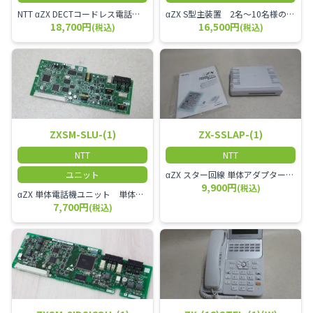
NTT αZX DECTコードレス電話機 電波方式がDECTで、 防水機能（IPX4:あらゆる方向からの水の飛まつを受けても有害な影響を受けない。)を備えた 接続装置と子機の一対シングルゾーンコードレスです。
αZX S型主装置 2名～10名様のオフィスに適しております。
18,700円
16,500円
(税込)
(税込)
ZXSM-SLU-(1)
ZX-SSLAP-(1)
NTT
NTT
ユニット
αZX スター回線 単体アダプター 受付電話機、ドアホン、FAX等を1台収容できる装置です。
9,900円
(税込)
αZX 単体電話機ユニット 単体電話機、複合機、ドアホン等、 2台分収容可能にするユニット
7,700円
(税込)