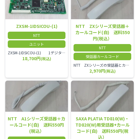
ZXSM-1IDSICOU-(1)
NTT ZXシリーズ受話器＋
カールコード(白) 送料550
NTT
円(税込）
ユニット
NTT
ZXSM-1IDSICOU-(1) 1デジタル局線ユニット
受話器カールコード
18,700円
(税込)
NTT ZXシリーズの受話器とカールコードセット／本商品は中古品となります。 写真では分かりにくいキズ・汚れなどの使用感があります。 経年変化で日焼けの色味が強くなる場合がございます。 予めご理解・ご了承頂きますようお願いいたします。
2,970円
(税込)
NTT A1シリーズ受話器＋カ
SAXA PLATIA TD810(W)・
ールコード(白) 送料550円
TD820(W)用受話器+カール
(税込）
コード(白) 送料550円(税
込）