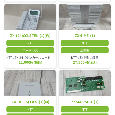
ZX-(24)CCLSTEL-(1)(W)
ZXM-ME-(1)
NTT
NTT
コードレス
主装置
NTT αZX 24ボタンカールコードレス電話機 無線タイプ、電話機と子機が離れるタイプのカールコードレス電話機です。 決裁者様等、オフィス内を頻繁に動かれる方のご使用が多いです。
NTT αZX M型主装置
22,000円
27,500円
(税込)
(税込)
ZX-DCL-S(1)CS-(1)(M)
ZXSM-PSDU-(1)
NTT
NTT