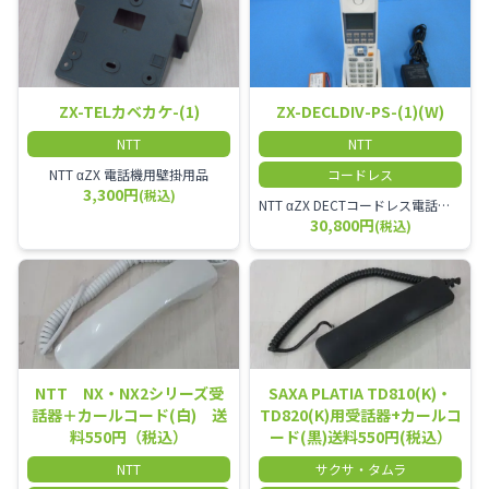
ZX-TELカベカケ-(1)
ZX-DECLDIV-PS-(1)(W)
NTT
NTT
NTT αZX 電話機用壁掛用品
コードレス
3,300円
(税込)
NTT αZX DECTコードレス電話機(ダイバーシティ方式)
30,800円
(税込)
NTT NX・NX2シリーズ受
SAXA PLATIA TD810(K)・
話器＋カールコード(白) 送
TD820(K)用受話器+カールコ
料550円（税込）
ード(黒)送料550円(税込）
NTT
サクサ・タムラ