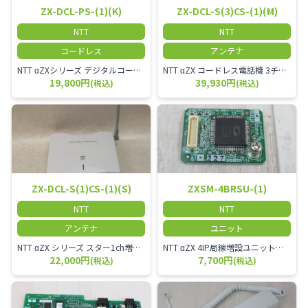
ZX-DCL-PS-(1)(K)
ZX-DCL-S(3)CS-(1)(M)
NTT
NTT
コードレス
アンテナ
NTT αZXシリーズ デジタルコードレス電話機（黒） 倉庫や工場など、オフィスから離れて仕事をする方に適しています。 コードレス単体では使用できないので、別途、専用の主装置及びアンテナが必要です。
NTT αZX コードレス電話機 3チャンネル用 接続装置 マスター デジタルコードレス（ZX-DCL-PS等）の専用管理用アンテナです。
19,800円
39,930円
(税込)
(税込)
ZX-DCL-S(1)CS-(1)(S)
ZXSM-4BRSU-(1)
NTT
NTT
アンテナ
ユニット
NTT αZX シリーズ スター1ch増設接続装置 コードレス接続用アンテナ ZX-DCL-S1CS-1M ZX-DCL-PS等と組み合わせて使用します。 ZX-DCL-PSを複数台接続できますが同時に通話できるのは１台のみです。
NTT αZX 4IP局線増設ユニット ひかり電話オフィスタイプで4ch以上にしたい場合必要となるユニットです。
22,000円
7,700円
(税込)
(税込)