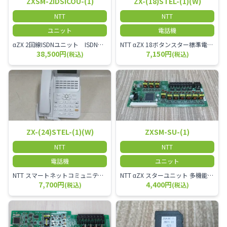
ZXSM-2IDSICOU-(1)
ZX-(18)STEL-(1)(W)
NTT
NTT
ユニット
電話機
αZX 2回線ISDNユニット ISDN回線を2本収容可能です。
NTT αZX 18ボタンスター標準電話機(白)
38,500円
7,150円
(税込)
(税込)
ZX-(24)STEL-(1)(W)
ZXSM-SU-(1)
NTT
NTT
電話機
ユニット
NTT スマートネットコミュニティαZX 24ボタンスター標準電話機
NTT αZX スターユニット 多機能電話機ユニット
7,700円
4,400円
(税込)
(税込)