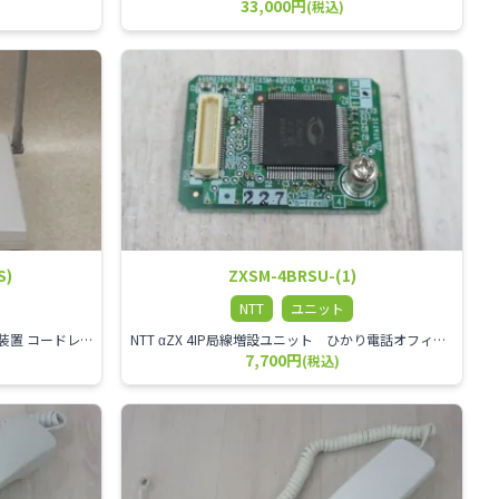
33,000円
(税込)
S)
ZXSM-4BRSU-(1)
NTT
ユニット
NTT αZX シリーズ スター1ch増設接続装置 コードレス接続用アンテナ ZX-DCL-S1CS-1M ZX-DCL-PS等と組み合わせて使用します。 ZX-DCL-PSを複数台接続できますが同時に通話できるのは１台のみです。
NTT αZX 4IP局線増設ユニット ひかり電話オフィスタイプで4ch以上にしたい場合必要となるユニットです。
7,700円
(税込)