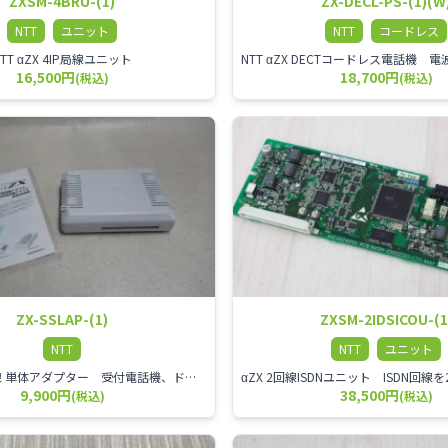
ZXSM-4BRU-(1)
ZX-DECL-PS-(1)(W
NTT
ユニット
NTT
コードレス
NTT αZX 4IP局線ユニット
16,500円
18,700円
(税込)
(税込)
ZX-SSLAP-(1)
ZXSM-2IDSICOU-(1
NTT
NTT
ユニット
αZX スター回線 単体アダプター 受付電話機、ドアホン、FAX等を1台収容できる装置です。
9,900円
38,500円
(税込)
(税込)