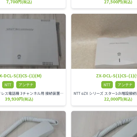
7,700円
27,500円
(税込)
(税込)
X-DCL-S(3)CS-(1)(M)
ZX-DCL-S(1)CS-(1)(
NTT
アンテナ
NTT
アンテナ
NTT αZX コードレス電話機 3チャンネル用 接続装置 マスター デジタルコードレス（ZX-DCL-PS等）の専用管理用アンテナです。
39,930円
22,000円
(税込)
(税込)