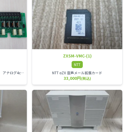
ZXSM-VMC-(1)
NTT
NTT αZX 4回線アナログ外線ユニット アナログ4ch収容ユニット
NTT αZX 音声メール拡張カード
33,000円
(税込)