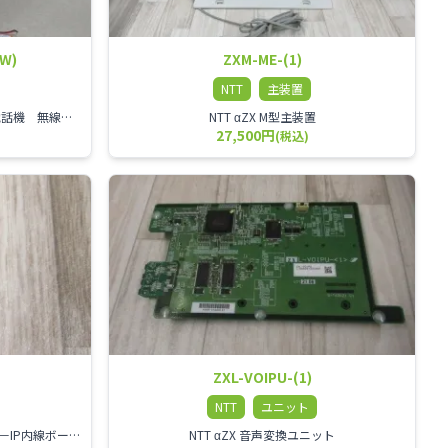
(W)
ZXM-ME-(1)
NTT
主装置
NTT αZX 24ボタンカールコードレス電話機 無線タイプ、電話機と子機が離れるタイプのカールコードレス電話機です。 決裁者様等、オフィス内を頻繁に動かれる方のご使用が多いです。
NTT αZX M型主装置
27,500円
(税込)
ZXL-VOIPU-(1)
NTT
ユニット
NTT VoIP通話回路拡張用ボード ZXSM－IP内線ボード－「1」
NTT αZX 音声変換ユニット