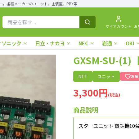
ー。各種メーカーのユニット、主装置、PBX等
マイアカウント
お
ナソニック
日立・ナカヨ
NEC
岩通
OKI
GXSM-SU-(
NTT
ユニット
お気
3,300円
(税込)
商品説明
スターユニット 電話機10台接