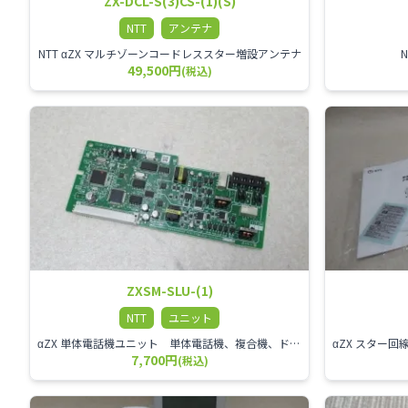
ZX-DCL-S(3)CS-(1)(S)
NTT
アンテナ
NTT αZX マルチゾーンコードレススター増設アンテナ
49,500円
(税込)
ZXSM-SLU-(1)
NTT
ユニット
αZX 単体電話機ユニット 単体電話機、複合機、ドアホン等、 2台分収容可能にするユニット
7,700円
(税込)