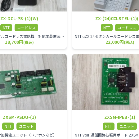
ZX-DCL-PS-(1)(W)
ZX-(24)CCLSTEL-(1)
NTT
コードレス
NTT
コードレス
NTT αZX デジタルコードレス電話機 対応主装置及びアンテナを使用してご利用いただけます。 特に工場や倉庫等、オフィスから離れたところで作業をされている方に適しています。
18,700円
22,000円
(税込)
(税込)
ZXSM-PSDU-(1)
ZXSM-IPEB-(1)
NTT
ユニット
NTT
ユニット
ZX 付加機能ユニット（ドアホンなど）