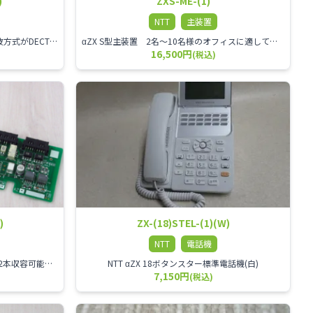
)
ZXS-ME-(1)
NTT
主装置
NTT αZX DECTコードレス電話機 電波方式がDECTで、 防水機能（IPX4:あらゆる方向からの水の飛まつを受けても有害な影響を受けない。)を備えた 接続装置と子機の一対シングルゾーンコードレスです。
αZX S型主装置 2名～10名様のオフィスに適しております。
16,500円
(税込)
)
ZX-(18)STEL-(1)(W)
NTT
電話機
αZX 2回線ISDNユニット ISDN回線を2本収容可能です。
NTT αZX 18ボタンスター標準電話機(白)
7,150円
(税込)