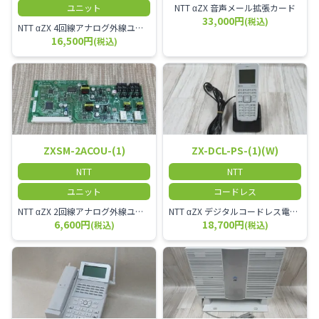
ユニット
NTT αZX 音声メール拡張カード
33,000円
(税込)
NTT αZX 4回線アナログ外線ユニット アナログ4ch収容ユニット
16,500円
(税込)
ZXSM-2ACOU-(1)
ZX-DCL-PS-(1)(W)
NTT
NTT
ユニット
コードレス
NTT αZX 2回線アナログ外線ユニット
NTT αZX デジタルコードレス電話機 対応主装置及びアンテナを使用してご利用いただけます。 特に工場や倉庫等、オフィスから離れたところで作業をされている方に適しています。
6,600円
18,700円
(税込)
(税込)