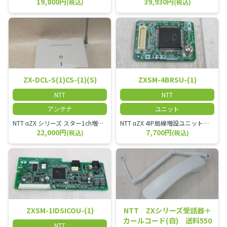
19,800円
39,930円
(税込)
(税込)
ZX-DCL-S(1)CS-(1)(S)
ZXSM-4BRSU-(1)
NTT
NTT
アンテナ
ユニット
NTT αZX シリーズ スター1ch増設接続装置 コードレス接続用アンテナ ZX-DCL-S1CS-1M ZX-DCL-PS等と組み合わせて使用します。 ZX-DCL-PSを複数台接続できますが同時に通話できるのは１台のみです。
NTT αZX 4IP局線増設ユニット ひかり電話オフィスタイプで4ch以上にしたい場合必要となるユニットです。
22,000円
7,700円
(税込)
(税込)
ZXSM-1IDSICOU-(1)
NTT ZXシリーズ受話器＋
カールコード(白) 送料550
NTT