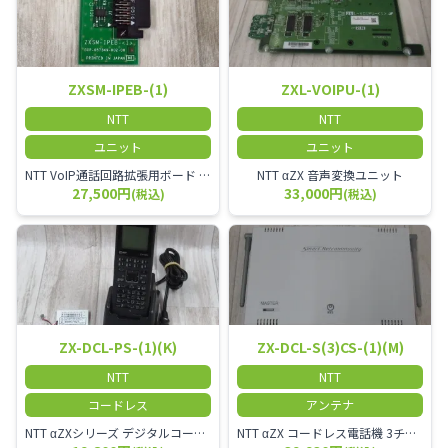
ZXSM-IPEB-(1)
ZXL-VOIPU-(1)
NTT
NTT
ユニット
ユニット
NTT VoIP通話回路拡張用ボード ZXSM－IP内線ボード－「1」
NTT αZX 音声変換ユニット
27,500円
33,000円
(税込)
(税込)
ZX-DCL-PS-(1)(K)
ZX-DCL-S(3)CS-(1)(M)
NTT
NTT
コードレス
アンテナ
NTT αZXシリーズ デジタルコードレス電話機（黒） 倉庫や工場など、オフィスから離れて仕事をする方に適しています。 コードレス単体では使用できないので、別途、専用の主装置及びアンテナが必要です。
NTT αZX コードレス電話機 3チャンネル用 接続装置 マスター デジタルコードレス（ZX-DCL-PS等）の専用管理用アンテナです。