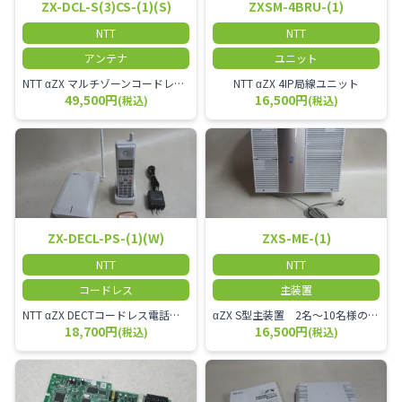
ZX-DCL-S(3)CS-(1)(S)
ZXSM-4BRU-(1)
NTT
NTT
アンテナ
ユニット
NTT αZX マルチゾーンコードレススター増設アンテナ
NTT αZX 4IP局線ユニット
49,500円
16,500円
(税込)
(税込)
ZX-DECL-PS-(1)(W)
ZXS-ME-(1)
NTT
NTT
コードレス
主装置
NTT αZX DECTコードレス電話機 電波方式がDECTで、 防水機能（IPX4:あらゆる方向からの水の飛まつを受けても有害な影響を受けない。)を備えた 接続装置と子機の一対シングルゾーンコードレスです。
αZX S型主装置 2名～10名様のオフィスに適しております。
18,700円
16,500円
(税込)
(税込)