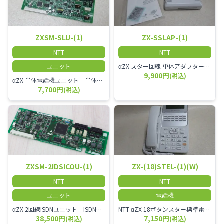
ZXSM-SLU-(1)
ZX-SSLAP-(1)
NTT
NTT
ユニット
αZX スター回線 単体アダプター 受付電話機、ドアホン、FAX等を1台収容できる装置です。
9,900円
(税込)
αZX 単体電話機ユニット 単体電話機、複合機、ドアホン等、 2台分収容可能にするユニット
7,700円
(税込)
ZXSM-2IDSICOU-(1)
ZX-(18)STEL-(1)(W)
NTT
NTT
ユニット
電話機
αZX 2回線ISDNユニット ISDN回線を2本収容可能です。
NTT αZX 18ボタンスター標準電話機(白)
38,500円
7,150円
(税込)
(税込)