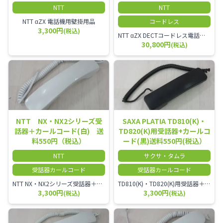
NTT
NTT
NTT αZX 電話機用壁掛用品
コードレス
3,300円
(税込)
NTT αZX DECTコードレス電話機(ダイバーシティ方式)
30,800円
(税込)
NTT NX・NX2シリーズ受
SAXA PLATIA TD810(K)・
話器＋カールコード(白) 送
TD820(K)用受話器+カールコ
料550円（税込）
ード(黒)送料550円(税込）
NTT
サクサ・タムラ
受話器カールコード
受話器カールコード
NTT NX・NX2シリーズ受話器＋カールコード
TD810(K)・TD820(K)用受話器＋カールコード セット／本商品は中古品となります。 写真では分かりにくいキズ・汚れなどの使用感があります。 予めご理解・ご了承頂きますようお願いいたします。
3,300円
3,300円
(税込)
(税込)