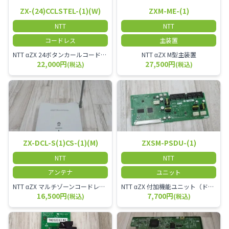
ZX-(24)CCLSTEL-(1)(W)
ZXM-ME-(1)
NTT
NTT
コードレス
主装置
NTT αZX 24ボタンカールコードレス電話機 無線タイプ、電話機と子機が離れるタイプのカールコードレス電話機です。 決裁者様等、オフィス内を頻繁に動かれる方のご使用が多いです。
NTT αZX M型主装置
22,000円
27,500円
(税込)
(税込)
ZX-DCL-S(1)CS-(1)(M)
ZXSM-PSDU-(1)
NTT
NTT
アンテナ
ユニット
NTT αZX マルチゾーンコードレススターアンテナ(マスター)
NTT αZX 付加機能ユニット（ドアホンなど）
16,500円
7,700円
(税込)
(税込)