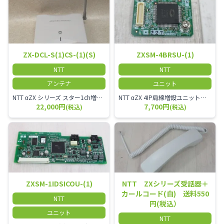
ZX-DCL-S(1)CS-(1)(S)
ZXSM-4BRSU-(1)
NTT
NTT
アンテナ
ユニット
NTT αZX シリーズ スター1ch増設接続装置 コードレス接続用アンテナ ZX-DCL-S1CS-1M ZX-DCL-PS等と組み合わせて使用します。 ZX-DCL-PSを複数台接続できますが同時に通話できるのは１台のみです。
NTT αZX 4IP局線増設ユニット ひかり電話オフィスタイプで4ch以上にしたい場合必要となるユニットです。
22,000円
7,700円
(税込)
(税込)
ZXSM-1IDSICOU-(1)
NTT ZXシリーズ受話器＋
カールコード(白) 送料550
NTT
円(税込）
ユニット
NTT