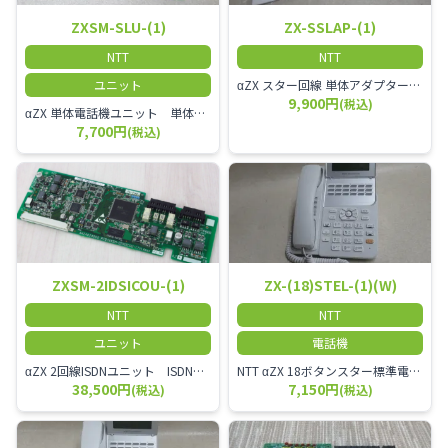
ZXSM-SLU-(1)
ZX-SSLAP-(1)
NTT
NTT
ユニット
αZX スター回線 単体アダプター 受付電話機、ドアホン、FAX等を1台収容できる装置です。
9,900円
(税込)
αZX 単体電話機ユニット 単体電話機、複合機、ドアホン等、 2台分収容可能にするユニット
7,700円
(税込)
ZXSM-2IDSICOU-(1)
ZX-(18)STEL-(1)(W)
NTT
NTT
ユニット
電話機
αZX 2回線ISDNユニット ISDN回線を2本収容可能です。
NTT αZX 18ボタンスター標準電話機(白)
38,500円
7,150円
(税込)
(税込)