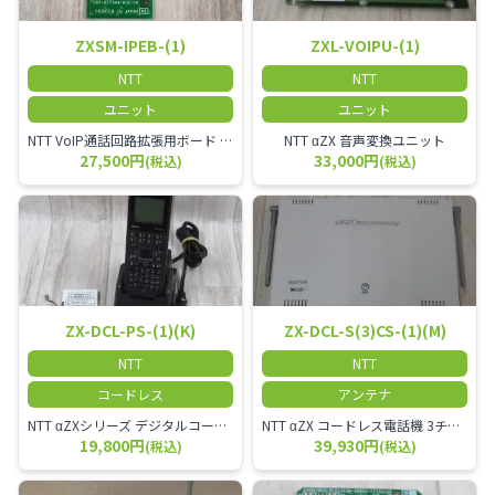
ZXSM-IPEB-(1)
ZXL-VOIPU-(1)
NTT
NTT
ユニット
ユニット
NTT VoIP通話回路拡張用ボード ZXSM－IP内線ボード－「1」
NTT αZX 音声変換ユニット
27,500円
33,000円
(税込)
(税込)
ZX-DCL-PS-(1)(K)
ZX-DCL-S(3)CS-(1)(M)
NTT
NTT
コードレス
アンテナ
NTT αZXシリーズ デジタルコードレス電話機（黒） 倉庫や工場など、オフィスから離れて仕事をする方に適しています。 コードレス単体では使用できないので、別途、専用の主装置及びアンテナが必要です。
NTT αZX コードレス電話機 3チャンネル用 接続装置 マスター デジタルコードレス（ZX-DCL-PS等）の専用管理用アンテナです。
19,800円
39,930円
(税込)
(税込)