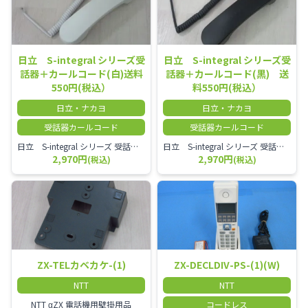
日立 S-integral シリーズ受
日立 S-integral シリーズ受
話器＋カールコード(白)送料
話器＋カールコード(黒) 送
550円(税込）
料550円(税込）
日立・ナカヨ
日立・ナカヨ
受話器カールコード
受話器カールコード
日立 S-integral シリーズ 受話器＋カールコード セット（白）／本商品は中古品となります。 写真では分かりにくいキズ・汚れなどの使用感があります。 経年変化で日焼けの色味が強くなる場合がございます。 予めご理解・ご了承頂きますようお願いいたします。
日立 S-integral シリーズ 受話器＋カールコード セット（黒）／本商品は中古品となります。 写真では分かりにくいキズ・汚れなどの使用感があります。 経年変化で日焼けの色味が強くなる場合がございます。 予めご理解・ご了承頂きますようお願いいたします。
2,970円
2,970円
(税込)
(税込)
ZX-TELカベカケ-(1)
ZX-DECLDIV-PS-(1)(W)
NTT
NTT
NTT αZX 電話機用壁掛用品
コードレス