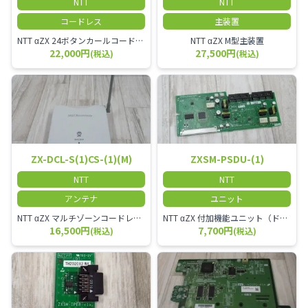
NTT
NTT
コードレス
主装置
NTT αZX 24ボタンカールコードレス電話機 無線タイプ、電話機と子機が離れるタイプのカールコードレス電話機です。 決裁者様等、オフィス内を頻繁に動かれる方のご使用が多いです。
NTT αZX M型主装置
22,000円
27,500円
(税込)
(税込)
ZX-DCL-S(1)CS-(1)(M)
ZXSM-PSDU-(1)
NTT
NTT
アンテナ
ユニット
NTT αZX マルチゾーンコードレススターアンテナ(マスター)
NTT αZX 付加機能ユニット（ドアホンなど）
16,500円
7,700円
(税込)
(税込)