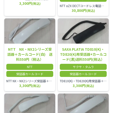
3,300円
(税込)
NTT αZX DECTコードレス電話機(ダイバーシティ方式)
30,800円
(税込)
NTT NX・NX2シリーズ受
SAXA PLATIA TD810(K)・
話器＋カールコード(白) 送
TD820(K)用受話器+カールコ
料550円（税込）
ード(黒)送料550円(税込）
NTT
サクサ・タムラ
受話器カールコード
受話器カールコード
NTT NX・NX2シリーズ受話器＋カールコード
TD810(K)・TD820(K)用受話器＋カールコード セット／本商品は中古品となります。 写真では分かりにくいキズ・汚れなどの使用感があります。 予めご理解・ご了承頂きますようお願いいたします。
3,300円
3,300円
(税込)
(税込)