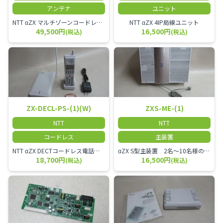
アンテナ
ユニット
NTT αZX マルチゾーンコードレススター増設アンテナ
NTT αZX 4IP局線ユニット
49,500円
16,500円
(税込)
(税込)
ZX-DECL-PS-(1)(W)
ZXS-ME-(1)
NTT
NTT
コードレス
主装置
NTT αZX DECTコードレス電話機 電波方式がDECTで、 防水機能（IPX4:あらゆる方向からの水の飛まつを受けても有害な影響を受けない。)を備えた 接続装置と子機の一対シングルゾーンコードレスです。
αZX S型主装置 2名～10名様のオフィスに適しております。
18,700円
16,500円
(税込)
(税込)