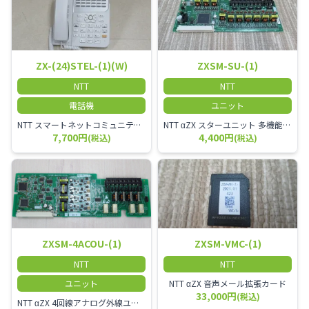
ZX-(24)STEL-(1)(W)
ZXSM-SU-(1)
NTT
NTT
電話機
ユニット
NTT スマートネットコミュニティαZX 24ボタンスター標準電話機
NTT αZX スターユニット 多機能電話機ユニット
7,700円
4,400円
(税込)
(税込)
ZXSM-4ACOU-(1)
ZXSM-VMC-(1)
NTT
NTT
ユニット
NTT αZX 音声メール拡張カード
33,000円
(税込)
NTT αZX 4回線アナログ外線ユニット アナログ4ch収容ユニット