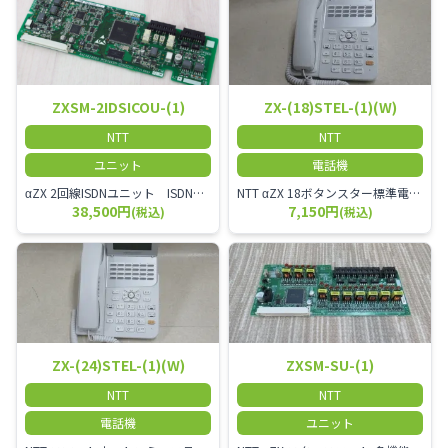
ZXSM-2IDSICOU-(1)
ZX-(18)STEL-(1)(W)
NTT
NTT
ユニット
電話機
αZX 2回線ISDNユニット ISDN回線を2本収容可能です。
NTT αZX 18ボタンスター標準電話機(白)
38,500円
7,150円
(税込)
(税込)
ZX-(24)STEL-(1)(W)
ZXSM-SU-(1)
NTT
NTT
電話機
ユニット