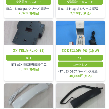
受話器カールコード
受話器カールコード
日立 S-integral シリーズ 受話器＋カールコード セット（白）／本商品は中古品となります。 写真では分かりにくいキズ・汚れなどの使用感があります。 経年変化で日焼けの色味が強くなる場合がございます。 予めご理解・ご了承頂きますようお願いいたします。
日立 S-integral シリーズ 受話器＋カールコード セット（黒）／本商品は中古品となります。 写真では分かりにくいキズ・汚れなどの使用感があります。 経年変化で日焼けの色味が強くなる場合がございます。 予めご理解・ご了承頂きますようお願いいたします。
2,970円
2,970円
(税込)
(税込)
ZX-TELカベカケ-(1)
ZX-DECLDIV-PS-(1)(W)
NTT
NTT
NTT αZX 電話機用壁掛用品
コードレス
3,300円
(税込)
NTT αZX DECTコードレス電話機(ダイバーシティ方式)
30,800円
(税込)