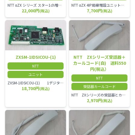
NTT αZX シリーズ スター1ch増設接続装置 コードレス接続用アンテナ ZX-DCL-S1CS-1M ZX-DCL-PS等と組み合わせて使用します。 ZX-DCL-PSを複数台接続できますが同時に通話できるのは１台のみです。
NTT αZX 4IP局線増設ユニット ひかり電話オフィスタイプで4ch以上にしたい場合必要となるユニットです。
22,000円
7,700円
(税込)
(税込)
ZXSM-1IDSICOU-(1)
NTT ZXシリーズ受話器＋
カールコード(白) 送料550
NTT
円(税込）
ユニット
NTT
ZXSM-1IDSICOU-(1) 1デジタル局線ユニット
受話器カールコード
18,700円
(税込)
NTT ZXシリーズの受話器とカールコードセット／本商品は中古品となります。 写真では分かりにくいキズ・汚れなどの使用感があります。 経年変化で日焼けの色味が強くなる場合がございます。 予めご理解・ご了承頂きますようお願いいたします。
2,970円
(税込)