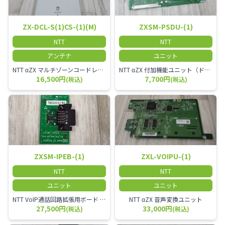
ZX-DCL-S(1)CS-(1)(M)
ZXSM-PSDU-(1)
NTT
NTT
アンテナ
ユニット
NTT αZX マルチゾーンコードレススターアンテナ(マスター)
NTT αZX 付加機能ユニット（ドアホンなど）
16,500円
7,700円
(税込)
(税込)
ZXSM-IPEB-(1)
ZXL-VOIPU-(1)
NTT
NTT
ユニット
ユニット
NTT VoIP通話回路拡張用ボード ZXSM－IP内線ボード－「1」
NTT αZX 音声変換ユニット
27,500円
33,000円
(税込)
(税込)