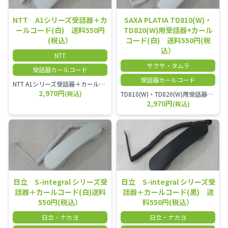
NTT A1シリーズ受話器＋カ
SAXA PLATIA TD810(W)・
ールコード(白) 送料550円
TD820(W)用受話器+カール
(税込）
コード(白) 送料550円(税
込）
NTT
サクサ・タムラ
受話器カールコード
受話器カールコード
NTT A1シリーズ受話器＋カールコード セット／本商品は中古品となります。 写真では分かりにくいキズ・汚れなどの使用感があります。 経年変化で日焼けの色味が強くなる場合がございます。 予めご理解・ご了承頂きますようお願いいたします。
2,970円
(税込)
TD810(W)・TD820(W)用受話器＋カールコード セット／本商品は中古品となります。 写真では分かりにくいキズ・汚れなどの使用感があります。 予めご理解・ご了承頂きますようお願いいたします。
2,970円
(税込)
日立 S-integral シリーズ受
日立 S-integral シリーズ受
話器＋カールコード(白)送料
話器＋カールコード(黒) 送
550円(税込）
料550円(税込）
日立・ナカヨ
日立・ナカヨ