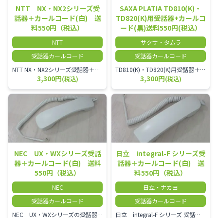
NTT NX・NX2シリーズ受
SAXA PLATIA TD810(K)・
話器＋カールコード(白) 送
TD820(K)用受話器+カールコ
料550円（税込）
ード(黒)送料550円(税込）
NTT
サクサ・タムラ
受話器カールコード
受話器カールコード
NTT NX・NX2シリーズ受話器＋カールコード
TD810(K)・TD820(K)用受話器＋カールコード セット／本商品は中古品となります。 写真では分かりにくいキズ・汚れなどの使用感があります。 予めご理解・ご了承頂きますようお願いいたします。
3,300円
3,300円
(税込)
(税込)
NEC UX・WXシリーズ受話
日立 integral-F シリーズ受
器＋カールコード(白) 送料
話器＋カールコード(白) 送
550円（税込）
料550円（税込）
NEC
日立・ナカヨ
受話器カールコード
受話器カールコード
NEC UX・WXシリーズの受話器とカールコードセット／本商品は中古品となります。 写真では分かりにくいキズ・汚れなどの使用感があります。 経年変化で日焼けの色味が強くなる場合がございます。 予めご理解・ご了承頂きますようお願いいたします。
日立 integral-F シリーズ 受話器＋カールコード セット（白）／本商品は中古品となります。 写真では分かりにくいキズ・汚れなどの使用感があります。 経年変化で日焼けの色味が強くなる場合がございます。 予めご理解・ご了承頂きますようお願いいたします。