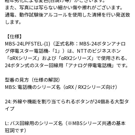
経年劣化による変色(日焼け等）がございます。
また、写真には写らない細かい傷や擦れがございます。
通電、動作試験後アルコールを使用した清掃を行い発送致
します。
【仕様】
MBS-24LPFSTEL-(1)（正式名称：MBS-24ボタンアナロ
グ停電スター電話機-「1」）は、NTTのビジネスホン
「αRXシリーズ」および「αRX2シリーズ」で使用される、
24ボタン式のスター回線用「アナログ停電電話機」です。
型番の見方（仕様の解説）
MBS: 電話機のシリーズ名（αRX / RX2シリーズ向け）
24: 外線や機能を割り当てられるボタンが24個ある大型タ
イプ
L: バス回線用のシリーズ名（※MBSシリーズ共通の基本
冠詞です）