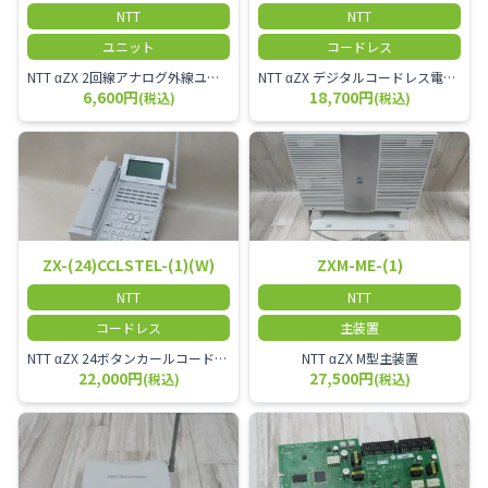
NTT
NTT
ユニット
コードレス
NTT αZX 2回線アナログ外線ユニット
NTT αZX デジタルコードレス電話機 対応主装置及びアンテナを使用してご利用いただけます。 特に工場や倉庫等、オフィスから離れたところで作業をされている方に適しています。
6,600円
18,700円
(税込)
(税込)
ZX-(24)CCLSTEL-(1)(W)
ZXM-ME-(1)
NTT
NTT
コードレス
主装置
NTT αZX 24ボタンカールコードレス電話機 無線タイプ、電話機と子機が離れるタイプのカールコードレス電話機です。 決裁者様等、オフィス内を頻繁に動かれる方のご使用が多いです。
NTT αZX M型主装置
22,000円
27,500円
(税込)
(税込)