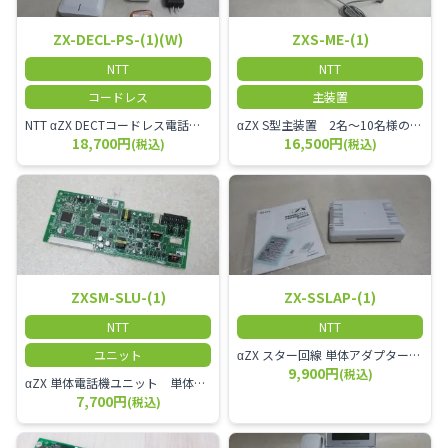
ZX-DECL-PS-(1)(W)
ZXS-ME-(1)
NTT
NTT
コードレス
主装置
NTT αZX DECTコードレス電話機 電波方式がDECTで、 防水機能（IPX4:あらゆる方向からの水の飛まつを受けても有害な影響を受けない。)を備えた 接続装置と子機の一対シングルゾーンコードレスです。
αZX S型主装置 2名～10名様のオフィスに適しております。
18,700円
16,500円
(税込)
(税込)
ZXSM-SLU-(1)
ZX-SSLAP-(1)
NTT
NTT
ユニット
αZX スター回線 単体アダプター 受付電話機、ドアホン、FAX等を1台収容できる装置です。
9,900円
(税込)
αZX 単体電話機ユニット 単体電話機、複合機、ドアホン等、 2台分収容可能にするユニット
7,700円
(税込)