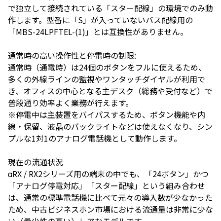
で独立して接続されている「スター配線」の環境でのみ動
作します。型番に「S」が入っていないバス配線用の
「MBS-24LPFTEL-(1)」とは互換性がありません。
通常時の高い操作性と停電時の制限:
通常時（通電時）は24個のボタンをフルに使えるため、
多くの外線ラインの監視やワンタッチダイヤルが利用で
き、オフィスの中心となる主デスク（総務や受付など）で
普段通り効率よく業務が行えます。
※停電中は主装置をバイパスするため、ボタン機能や内
線・保留、液晶のバックライトなどは使えなくなり、シン
プルな1対1のアナログ電話機として動作します。
現在の流通状況
αRX / RX2シリーズ用の端末の中でも、「24ボタン」かつ
「アナログ停電対応」「スター配線」という組み合わせ
は、通常の標準電話機に比べて元々の導入数が少なかった
ため、中古ビジネスホン市場における流通量は非常に少な