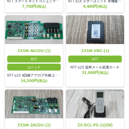
NTT スマートネットコミュニティαZX 24ボタンスター標準電話機
NTT αZX スターユニット 多機能電話機ユニット
7,700円
4,400円
(税込)
(税込)
ZXSM-4ACOU-(1)
ZXSM-VMC-(1)
NTT
NTT
ユニット
NTT αZX 音声メール拡張カード
33,000円
(税込)
NTT αZX 4回線アナログ外線ユニット アナログ4ch収容ユニット
16,500円
(税込)
ZXSM-2ACOU-(1)
ZX-DCL-PS-(1)(W)