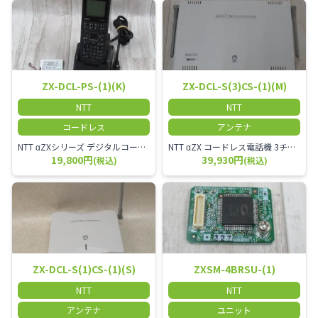
ZX-DCL-PS-(1)(K)
ZX-DCL-S(3)CS-(1)(M)
NTT
NTT
コードレス
アンテナ
NTT αZXシリーズ デジタルコードレス電話機（黒） 倉庫や工場など、オフィスから離れて仕事をする方に適しています。 コードレス単体では使用できないので、別途、専用の主装置及びアンテナが必要です。
NTT αZX コードレス電話機 3チャンネル用 接続装置 マスター デジタルコードレス（ZX-DCL-PS等）の専用管理用アンテナです。
19,800円
39,930円
(税込)
(税込)
ZX-DCL-S(1)CS-(1)(S)
ZXSM-4BRSU-(1)
NTT
NTT
アンテナ
ユニット