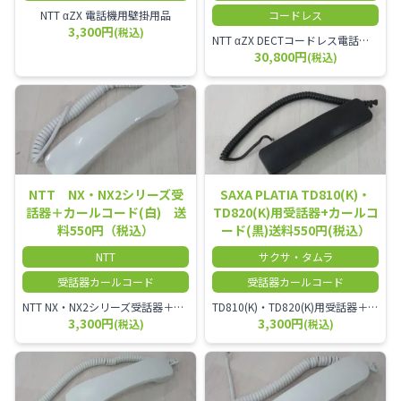
NTT αZX 電話機用壁掛用品
コードレス
3,300円
(税込)
NTT αZX DECTコードレス電話機(ダイバーシティ方式)
30,800円
(税込)
NTT NX・NX2シリーズ受
SAXA PLATIA TD810(K)・
話器＋カールコード(白) 送
TD820(K)用受話器+カールコ
料550円（税込）
ード(黒)送料550円(税込）
NTT
サクサ・タムラ
受話器カールコード
受話器カールコード
NTT NX・NX2シリーズ受話器＋カールコード
TD810(K)・TD820(K)用受話器＋カールコード セット／本商品は中古品となります。 写真では分かりにくいキズ・汚れなどの使用感があります。 予めご理解・ご了承頂きますようお願いいたします。
3,300円
3,300円
(税込)
(税込)