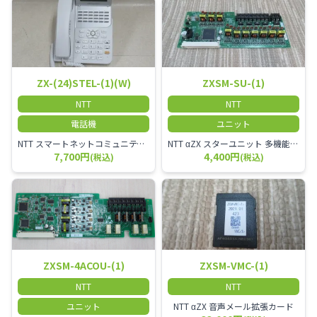
ZX-(24)STEL-(1)(W)
ZXSM-SU-(1)
NTT
NTT
電話機
ユニット
NTT スマートネットコミュニティαZX 24ボタンスター標準電話機
NTT αZX スターユニット 多機能電話機ユニット
7,700円
4,400円
(税込)
(税込)
ZXSM-4ACOU-(1)
ZXSM-VMC-(1)
NTT
NTT
ユニット
NTT αZX 音声メール拡張カード