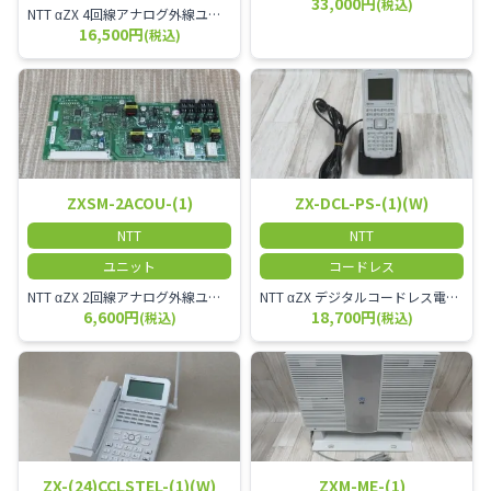
33,000円
(税込)
NTT αZX 4回線アナログ外線ユニット アナログ4ch収容ユニット
16,500円
(税込)
ZXSM-2ACOU-(1)
ZX-DCL-PS-(1)(W)
NTT
NTT
ユニット
コードレス
NTT αZX 2回線アナログ外線ユニット
NTT αZX デジタルコードレス電話機 対応主装置及びアンテナを使用してご利用いただけます。 特に工場や倉庫等、オフィスから離れたところで作業をされている方に適しています。
6,600円
18,700円
(税込)
(税込)
ZX-(24)CCLSTEL-(1)(W)
ZXM-ME-(1)