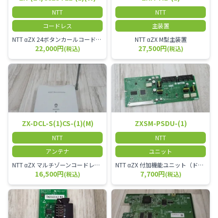
NTT
NTT
コードレス
主装置
NTT αZX 24ボタンカールコードレス電話機 無線タイプ、電話機と子機が離れるタイプのカールコードレス電話機です。 決裁者様等、オフィス内を頻繁に動かれる方のご使用が多いです。
NTT αZX M型主装置
22,000円
27,500円
(税込)
(税込)
ZX-DCL-S(1)CS-(1)(M)
ZXSM-PSDU-(1)
NTT
NTT
アンテナ
ユニット
NTT αZX マルチゾーンコードレススターアンテナ(マスター)
NTT αZX 付加機能ユニット（ドアホンなど）
16,500円
7,700円
(税込)
(税込)