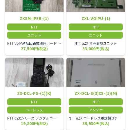
ZXSM-IPEB-(1)
ZXL-VOIPU-(1)
NTT
NTT
ユニット
ユニット
NTT VoIP通話回路拡張用ボード ZXSM－IP内線ボード－「1」
NTT αZX 音声変換ユニット
27,500円
33,000円
(税込)
(税込)
ZX-DCL-PS-(1)(K)
ZX-DCL-S(3)CS-(1)(M)
NTT
NTT
コードレス
アンテナ
NTT αZXシリーズ デジタルコードレス電話機（黒） 倉庫や工場など、オフィスから離れて仕事をする方に適しています。 コードレス単体では使用できないので、別途、専用の主装置及びアンテナが必要です。
NTT αZX コードレス電話機 3チャンネル用 接続装置 マスター デジタルコードレス（ZX-DCL-PS等）の専用管理用アンテナです。
19,800円
39,930円
(税込)
(税込)