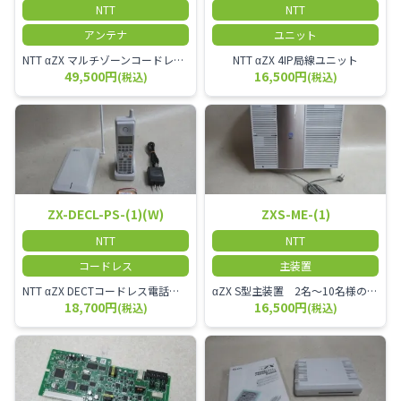
NTT
NTT
アンテナ
ユニット
NTT αZX マルチゾーンコードレススター増設アンテナ
NTT αZX 4IP局線ユニット
49,500円
16,500円
(税込)
(税込)
ZX-DECL-PS-(1)(W)
ZXS-ME-(1)
NTT
NTT
コードレス
主装置
NTT αZX DECTコードレス電話機 電波方式がDECTで、 防水機能（IPX4:あらゆる方向からの水の飛まつを受けても有害な影響を受けない。)を備えた 接続装置と子機の一対シングルゾーンコードレスです。
αZX S型主装置 2名～10名様のオフィスに適しております。
18,700円
16,500円
(税込)
(税込)