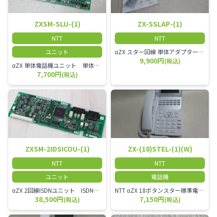
ZXSM-SLU-(1)
ZX-SSLAP-(1)
NTT
NTT
ユニット
αZX スター回線 単体アダプター 受付電話機、ドアホン、FAX等を1台収容できる装置です。
9,900円
(税込)
αZX 単体電話機ユニット 単体電話機、複合機、ドアホン等、 2台分収容可能にするユニット
7,700円
(税込)
ZXSM-2IDSICOU-(1)
ZX-(18)STEL-(1)(W)
NTT
NTT
ユニット
電話機
αZX 2回線ISDNユニット ISDN回線を2本収容可能です。
NTT αZX 18ボタンスター標準電話機(白)
38,500円
7,150円
(税込)
(税込)