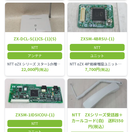
ZX-DCL-S(1)CS-(1)(S)
ZXSM-4BRSU-(1)
NTT
NTT
アンテナ
ユニット
NTT αZX シリーズ スター1ch増設接続装置 コードレス接続用アンテナ ZX-DCL-S1CS-1M ZX-DCL-PS等と組み合わせて使用します。 ZX-DCL-PSを複数台接続できますが同時に通話できるのは１台のみです。
NTT αZX 4IP局線増設ユニット ひかり電話オフィスタイプで4ch以上にしたい場合必要となるユニットです。
22,000円
7,700円
(税込)
(税込)
ZXSM-1IDSICOU-(1)
NTT ZXシリーズ受話器＋
カールコード(白) 送料550
NTT
円(税込）
ユニット