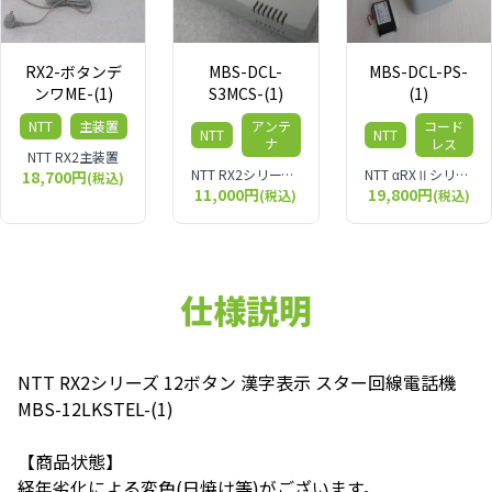
RX2-ボタンデ
MBS-DCL-
MBS-DCL-PS-
ンワME-(1)
S3MCS-(1)
(1)
NTT
主装置
アンテ
コード
NTT
NTT
ナ
レス
NTT RX2主装置
NTT RX2シリーズ MBS-DCL-S3MCS-(1) スター配線3ch用管理接続装置
NTT αRXⅡシリーズ デジタルコードレス電話機 MBS-DCL-PS-(1)
18,700円
(税込)
11,000円
19,800円
(税込)
(税込)
仕様説明
NTT RX2シリーズ 12ボタン 漢字表示 スター回線電話機
MBS-12LKSTEL-(1)
【商品状態】
経年劣化による変色(日焼け等)がございます。