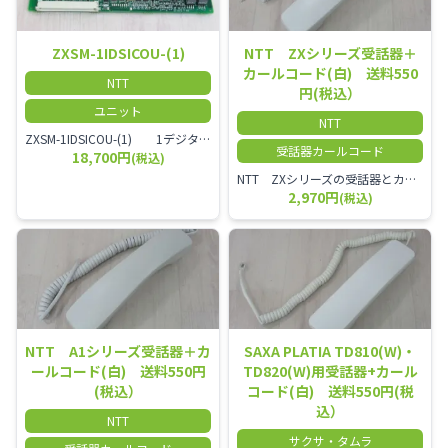
ZXSM-1IDSICOU-(1)
NTT ZXシリーズ受話器＋
カールコード(白) 送料550
NTT
円(税込）
ユニット
NTT
ZXSM-1IDSICOU-(1) 1デジタル局線ユニット
受話器カールコード
18,700円
(税込)
NTT ZXシリーズの受話器とカールコードセット／本商品は中古品となります。 写真では分かりにくいキズ・汚れなどの使用感があります。 経年変化で日焼けの色味が強くなる場合がございます。 予めご理解・ご了承頂きますようお願いいたします。
2,970円
(税込)
NTT A1シリーズ受話器＋カ
SAXA PLATIA TD810(W)・
ールコード(白) 送料550円
TD820(W)用受話器+カール
(税込）
コード(白) 送料550円(税
込）
NTT
サクサ・タムラ