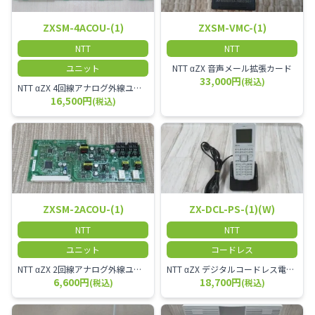
ZXSM-4ACOU-(1)
ZXSM-VMC-(1)
NTT
NTT
ユニット
NTT αZX 音声メール拡張カード
33,000円
(税込)
NTT αZX 4回線アナログ外線ユニット アナログ4ch収容ユニット
16,500円
(税込)
ZXSM-2ACOU-(1)
ZX-DCL-PS-(1)(W)
NTT
NTT
ユニット
コードレス
NTT αZX 2回線アナログ外線ユニット
NTT αZX デジタルコードレス電話機 対応主装置及びアンテナを使用してご利用いただけます。 特に工場や倉庫等、オフィスから離れたところで作業をされている方に適しています。
6,600円
18,700円
(税込)
(税込)