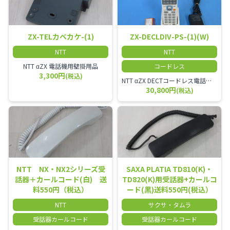
ZX-TELカベカケ-(1)
ZX-DECLDIV-PS-(1)(W)
NTT
NTT
NTT αZX 電話機用壁掛用品
コードレス
3,300円
(税込)
NTT αZX DECTコードレス電話機(ダイバーシティ方式)
30,800円
(税込)
NTT NX・NX2シリーズ受
SAXA PLATIA TD810(K)・
話器＋カールコード(白) 送
TD820(K)用受話器+カールコ
料550円（税込）
ード(黒)送料550円(税込）
NTT
サクサ・タムラ
受話器カールコード
受話器カールコード