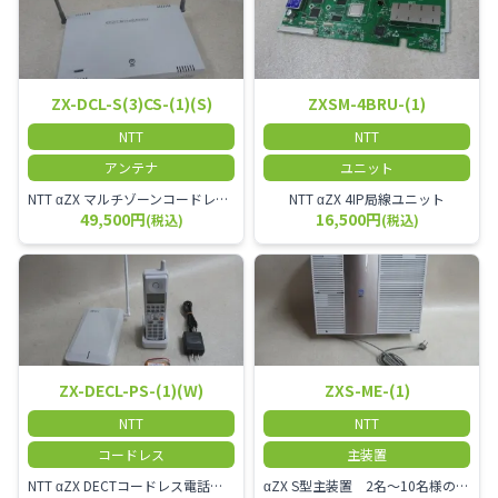
ZX-DCL-S(3)CS-(1)(S)
ZXSM-4BRU-(1)
NTT
NTT
アンテナ
ユニット
NTT αZX マルチゾーンコードレススター増設アンテナ
NTT αZX 4IP局線ユニット
49,500円
16,500円
(税込)
(税込)
ZX-DECL-PS-(1)(W)
ZXS-ME-(1)
NTT
NTT
コードレス
主装置
NTT αZX DECTコードレス電話機 電波方式がDECTで、 防水機能（IPX4:あらゆる方向からの水の飛まつを受けても有害な影響を受けない。)を備えた 接続装置と子機の一対シングルゾーンコードレスです。
αZX S型主装置 2名～10名様のオフィスに適しております。