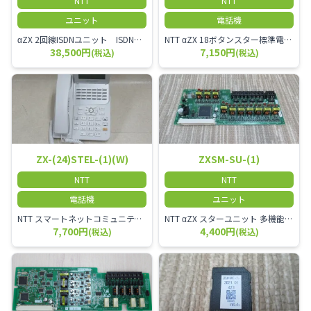
NTT
NTT
ユニット
電話機
αZX 2回線ISDNユニット ISDN回線を2本収容可能です。
NTT αZX 18ボタンスター標準電話機(白)
38,500円
7,150円
(税込)
(税込)
ZX-(24)STEL-(1)(W)
ZXSM-SU-(1)
NTT
NTT
電話機
ユニット
NTT スマートネットコミュニティαZX 24ボタンスター標準電話機
NTT αZX スターユニット 多機能電話機ユニット
7,700円
4,400円
(税込)
(税込)