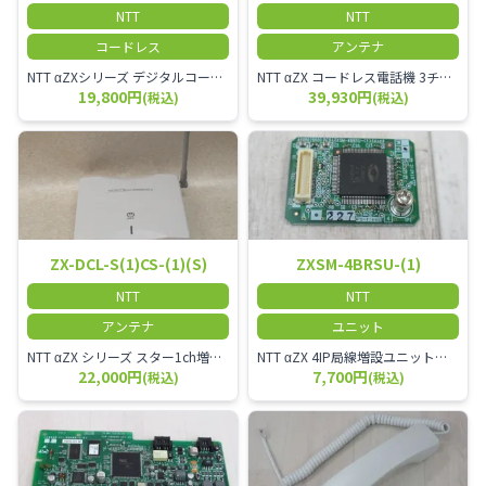
NTT
NTT
コードレス
アンテナ
NTT αZXシリーズ デジタルコードレス電話機（黒） 倉庫や工場など、オフィスから離れて仕事をする方に適しています。 コードレス単体では使用できないので、別途、専用の主装置及びアンテナが必要です。
NTT αZX コードレス電話機 3チャンネル用 接続装置 マスター デジタルコードレス（ZX-DCL-PS等）の専用管理用アンテナです。
19,800円
39,930円
(税込)
(税込)
ZX-DCL-S(1)CS-(1)(S)
ZXSM-4BRSU-(1)
NTT
NTT
アンテナ
ユニット
NTT αZX シリーズ スター1ch増設接続装置 コードレス接続用アンテナ ZX-DCL-S1CS-1M ZX-DCL-PS等と組み合わせて使用します。 ZX-DCL-PSを複数台接続できますが同時に通話できるのは１台のみです。
NTT αZX 4IP局線増設ユニット ひかり電話オフィスタイプで4ch以上にしたい場合必要となるユニットです。
22,000円
7,700円
(税込)
(税込)