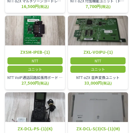
NTT αZX マルチゾーンコードレススターアンテナ(マスター)
NTT αZX 付加機能ユニット（ドアホンなど）
16,500円
7,700円
(税込)
(税込)
ZXSM-IPEB-(1)
ZXL-VOIPU-(1)
NTT
NTT
ユニット
ユニット
NTT VoIP通話回路拡張用ボード ZXSM－IP内線ボード－「1」
NTT αZX 音声変換ユニット
27,500円
33,000円
(税込)
(税込)
ZX-DCL-PS-(1)(K)
ZX-DCL-S(3)CS-(1)(M)