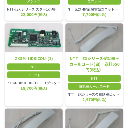
アンテナ
ユニット
NTT αZX シリーズ スター1ch増設接続装置 コードレス接続用アンテナ ZX-DCL-S1CS-1M ZX-DCL-PS等と組み合わせて使用します。 ZX-DCL-PSを複数台接続できますが同時に通話できるのは１台のみです。
NTT αZX 4IP局線増設ユニット ひかり電話オフィスタイプで4ch以上にしたい場合必要となるユニットです。
22,000円
7,700円
(税込)
(税込)
ZXSM-1IDSICOU-(1)
NTT ZXシリーズ受話器＋
カールコード(白) 送料550
NTT
円(税込）
ユニット
NTT
ZXSM-1IDSICOU-(1) 1デジタル局線ユニット
受話器カールコード
18,700円
(税込)
NTT ZXシリーズの受話器とカールコードセット／本商品は中古品となります。 写真では分かりにくいキズ・汚れなどの使用感があります。 経年変化で日焼けの色味が強くなる場合がございます。 予めご理解・ご了承頂きますようお願いいたします。
2,970円
(税込)