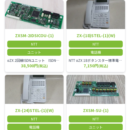
ZXSM-2IDSICOU-(1)
ZX-(18)STEL-(1)(W)
NTT
NTT
ユニット
電話機
αZX 2回線ISDNユニット ISDN回線を2本収容可能です。
NTT αZX 18ボタンスター標準電話機(白)
38,500円
7,150円
(税込)
(税込)
ZX-(24)STEL-(1)(W)
ZXSM-SU-(1)
NTT
NTT
電話機
ユニット