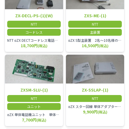
ZX-DECL-PS-(1)(W)
ZXS-ME-(1)
NTT
NTT
コードレス
主装置
NTT αZX DECTコードレス電話機 電波方式がDECTで、 防水機能（IPX4:あらゆる方向からの水の飛まつを受けても有害な影響を受けない。)を備えた 接続装置と子機の一対シングルゾーンコードレスです。
αZX S型主装置 2名～10名様のオフィスに適しております。
18,700円
16,500円
(税込)
(税込)
ZXSM-SLU-(1)
ZX-SSLAP-(1)
NTT
NTT
ユニット
αZX スター回線 単体アダプター 受付電話機、ドアホン、FAX等を1台収容できる装置です。
9,900円
(税込)
αZX 単体電話機ユニット 単体電話機、複合機、ドアホン等、 2台分収容可能にするユニット
7,700円
(税込)