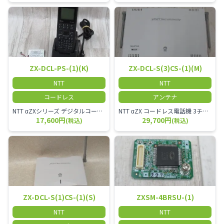
ZX-DCL-PS-(1)(K)
ZX-DCL-S(3)CS-(1)(M)
NTT
NTT
コードレス
アンテナ
NTT αZXシリーズ デジタルコードレス電話機（黒） 倉庫や工場など、オフィスから離れて仕事をする方に適しています。 コードレス単体では使用できないので、別途、専用の主装置及びアンテナが必要です。
NTT αZX コードレス電話機 3チャンネル用 接続装置 マスター デジタルコードレス（ZX-DCL-PS等）の専用管理用アンテナです。
17,600円
29,700円
(税込)
(税込)
ZX-DCL-S(1)CS-(1)(S)
ZXSM-4BRSU-(1)
NTT
NTT