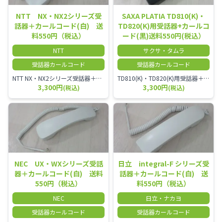
NTT NX・NX2シリーズ受
SAXA PLATIA TD810(K)・
話器＋カールコード(白) 送
TD820(K)用受話器+カールコ
料550円（税込）
ード(黒)送料550円(税込）
NTT
サクサ・タムラ
受話器カールコード
受話器カールコード
NTT NX・NX2シリーズ受話器＋カールコード
TD810(K)・TD820(K)用受話器＋カールコード セット／本商品は中古品となります。 写真では分かりにくいキズ・汚れなどの使用感があります。 予めご理解・ご了承頂きますようお願いいたします。
3,300円
3,300円
(税込)
(税込)
NEC UX・WXシリーズ受話
日立 integral-F シリーズ受
器＋カールコード(白) 送料
話器＋カールコード(白) 送
550円（税込）
料550円（税込）
NEC
日立・ナカヨ
受話器カールコード
受話器カールコード