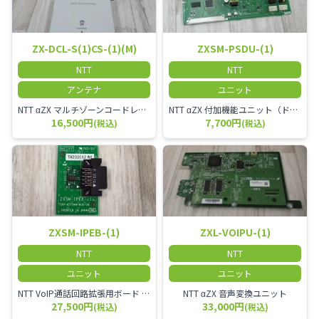
ZX-DCL-S(1)CS-(1)(M)
ZXSM-PSDU-(1)
NTT
NTT
アンテナ
ユニット
NTT αZX マルチゾーンコードレススターアンテナ(マスター)
NTT αZX 付加機能ユニット（ドアホンなど）
16,500円
7,700円
(税込)
(税込)
ZXSM-IPEB-(1)
ZXL-VOIPU-(1)
NTT
NTT
ユニット
ユニット
NTT VoIP通話回路拡張用ボード ZXSM－IP内線ボード－「1」
NTT αZX 音声変換ユニット
27,500円
33,000円
(税込)
(税込)