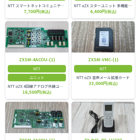
NTT スマートネットコミュニティαZX 24ボタンスター標準電話機
NTT αZX スターユニット 多機能電話機ユニット
7,700円
4,400円
(税込)
(税込)
ZXSM-4ACOU-(1)
ZXSM-VMC-(1)
NTT
NTT
ユニット
NTT αZX 音声メール拡張カード
33,000円
(税込)
NTT αZX 4回線アナログ外線ユニット アナログ4ch収容ユニット
16,500円
(税込)