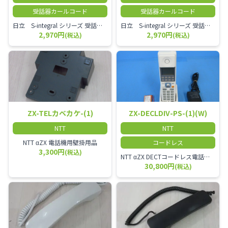
受話器カールコード
受話器カールコード
日立 S-integral シリーズ 受話器＋カールコード セット（白）／本商品は中古品となります。 写真では分かりにくいキズ・汚れなどの使用感があります。 経年変化で日焼けの色味が強くなる場合がございます。 予めご理解・ご了承頂きますようお願いいたします。
日立 S-integral シリーズ 受話器＋カールコード セット（黒）／本商品は中古品となります。 写真では分かりにくいキズ・汚れなどの使用感があります。 経年変化で日焼けの色味が強くなる場合がございます。 予めご理解・ご了承頂きますようお願いいたします。
2,970円
2,970円
(税込)
(税込)
ZX-TELカベカケ-(1)
ZX-DECLDIV-PS-(1)(W)
NTT
NTT
NTT αZX 電話機用壁掛用品
コードレス
3,300円
(税込)
NTT αZX DECTコードレス電話機(ダイバーシティ方式)
30,800円
(税込)