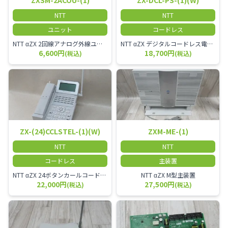
ZXSM-2ACOU-(1)
ZX-DCL-PS-(1)(W)
NTT
NTT
ユニット
コードレス
NTT αZX 2回線アナログ外線ユニット
NTT αZX デジタルコードレス電話機 対応主装置及びアンテナを使用してご利用いただけます。 特に工場や倉庫等、オフィスから離れたところで作業をされている方に適しています。
6,600円
18,700円
(税込)
(税込)
ZX-(24)CCLSTEL-(1)(W)
ZXM-ME-(1)
NTT
NTT
コードレス
主装置
NTT αZX 24ボタンカールコードレス電話機 無線タイプ、電話機と子機が離れるタイプのカールコードレス電話機です。 決裁者様等、オフィス内を頻繁に動かれる方のご使用が多いです。
NTT αZX M型主装置
22,000円
27,500円
(税込)
(税込)