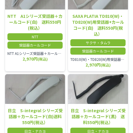
NTT A1シリーズ受話器＋カ
SAXA PLATIA TD810(W)・
ールコード(白) 送料550円
TD820(W)用受話器+カール
(税込）
コード(白) 送料550円(税
込）
NTT
サクサ・タムラ
受話器カールコード
受話器カールコード
NTT A1シリーズ受話器＋カールコード セット／本商品は中古品となります。 写真では分かりにくいキズ・汚れなどの使用感があります。 経年変化で日焼けの色味が強くなる場合がございます。 予めご理解・ご了承頂きますようお願いいたします。
2,970円
(税込)
TD810(W)・TD820(W)用受話器＋カールコード セット／本商品は中古品となります。 写真では分かりにくいキズ・汚れなどの使用感があります。 予めご理解・ご了承頂きますようお願いいたします。
2,970円
(税込)
日立 S-integral シリーズ受
日立 S-integral シリーズ受
話器＋カールコード(白)送料
話器＋カールコード(黒) 送
550円(税込）
料550円(税込）
日立・ナカヨ
日立・ナカヨ