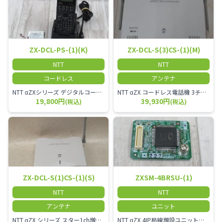
ZX-DCL-PS-(1)(K)
ZX-DCL-S(3)CS-(1)(M)
NTT
NTT
コードレス
アンテナ
NTT αZXシリーズ デジタルコードレス電話機（黒） 倉庫や工場など、オフィスから離れて仕事をする方に適しています。 コードレス単体では使用できないので、別途、専用の主装置及びアンテナが必要です。
NTT αZX コードレス電話機 3チャンネル用 接続装置 マスター デジタルコードレス（ZX-DCL-PS等）の専用管理用アンテナです。
19,800円
39,930円
(税込)
(税込)
ZX-DCL-S(1)CS-(1)(S)
ZXSM-4BRSU-(1)
NTT
NTT
アンテナ
ユニット
NTT αZX シリーズ スター1ch増設接続装置 コードレス接続用アンテナ ZX-DCL-S1CS-1M ZX-DCL-PS等と組み合わせて使用します。 ZX-DCL-PSを複数台接続できますが同時に通話できるのは１台のみです。
NTT αZX 4IP局線増設ユニット ひかり電話オフィスタイプで4ch以上にしたい場合必要となるユニットです。