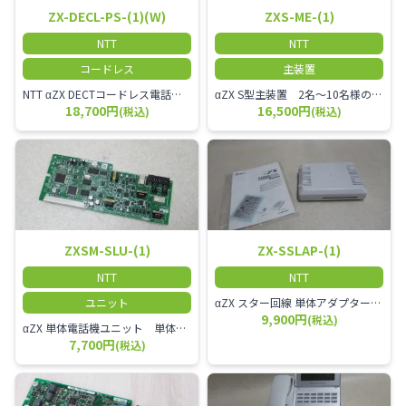
ZX-DECL-PS-(1)(W)
ZXS-ME-(1)
NTT
NTT
コードレス
主装置
NTT αZX DECTコードレス電話機 電波方式がDECTで、 防水機能（IPX4:あらゆる方向からの水の飛まつを受けても有害な影響を受けない。)を備えた 接続装置と子機の一対シングルゾーンコードレスです。
αZX S型主装置 2名～10名様のオフィスに適しております。
18,700円
16,500円
(税込)
(税込)
ZXSM-SLU-(1)
ZX-SSLAP-(1)
NTT
NTT
ユニット
αZX スター回線 単体アダプター 受付電話機、ドアホン、FAX等を1台収容できる装置です。
9,900円
(税込)
αZX 単体電話機ユニット 単体電話機、複合機、ドアホン等、 2台分収容可能にするユニット
7,700円
(税込)