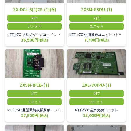
ZX-DCL-S(1)CS-(1)(M)
ZXSM-PSDU-(1)
NTT
NTT
アンテナ
ユニット
NTT αZX マルチゾーンコードレススターアンテナ(マスター)
NTT αZX 付加機能ユニット（ドアホンなど）
16,500円
7,700円
(税込)
(税込)
ZXSM-IPEB-(1)
ZXL-VOIPU-(1)
NTT
NTT
ユニット
ユニット
NTT VoIP通話回路拡張用ボード ZXSM－IP内線ボード－「1」
NTT αZX 音声変換ユニット
27,500円
33,000円
(税込)
(税込)