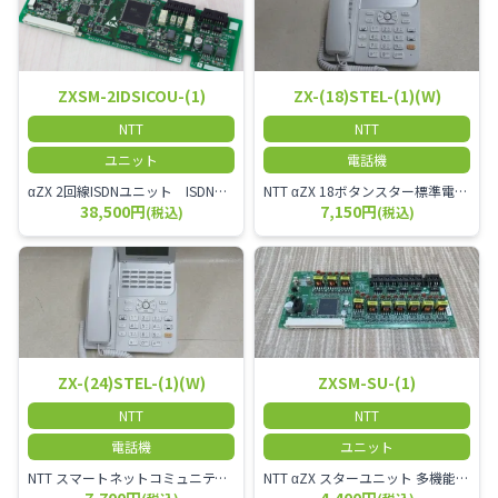
ZXSM-2IDSICOU-(1)
ZX-(18)STEL-(1)(W)
NTT
NTT
ユニット
電話機
αZX 2回線ISDNユニット ISDN回線を2本収容可能です。
NTT αZX 18ボタンスター標準電話機(白)
38,500円
7,150円
(税込)
(税込)
ZX-(24)STEL-(1)(W)
ZXSM-SU-(1)
NTT
NTT
電話機
ユニット
NTT スマートネットコミュニティαZX 24ボタンスター標準電話機
NTT αZX スターユニット 多機能電話機ユニット