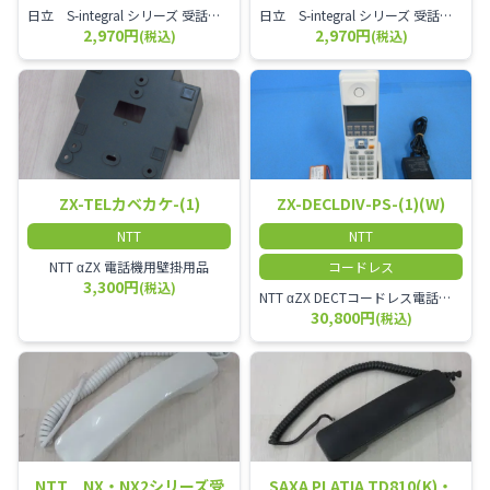
日立 S-integral シリーズ 受話器＋カールコード セット（白）／本商品は中古品となります。 写真では分かりにくいキズ・汚れなどの使用感があります。 経年変化で日焼けの色味が強くなる場合がございます。 予めご理解・ご了承頂きますようお願いいたします。
日立 S-integral シリーズ 受話器＋カールコード セット（黒）／本商品は中古品となります。 写真では分かりにくいキズ・汚れなどの使用感があります。 経年変化で日焼けの色味が強くなる場合がございます。 予めご理解・ご了承頂きますようお願いいたします。
2,970円
2,970円
(税込)
(税込)
ZX-TELカベカケ-(1)
ZX-DECLDIV-PS-(1)(W)
NTT
NTT
NTT αZX 電話機用壁掛用品
コードレス
3,300円
(税込)
NTT αZX DECTコードレス電話機(ダイバーシティ方式)
30,800円
(税込)
NTT NX・NX2シリーズ受
SAXA PLATIA TD810(K)・