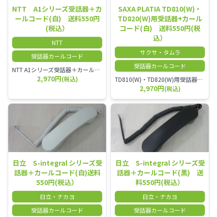
NTT A1シリーズ受話器＋カ
SAXA PLATIA TD810(W)・
ールコード(白) 送料550円
TD820(W)用受話器+カール
(税込）
コード(白) 送料550円(税
込）
NTT
サクサ・タムラ
受話器カールコード
受話器カールコード
NTT A1シリーズ受話器＋カールコード セット／本商品は中古品となります。 写真では分かりにくいキズ・汚れなどの使用感があります。 経年変化で日焼けの色味が強くなる場合がございます。 予めご理解・ご了承頂きますようお願いいたします。
2,970円
(税込)
TD810(W)・TD820(W)用受話器＋カールコード セット／本商品は中古品となります。 写真では分かりにくいキズ・汚れなどの使用感があります。 予めご理解・ご了承頂きますようお願いいたします。
2,970円
(税込)
日立 S-integral シリーズ受
日立 S-integral シリーズ受
話器＋カールコード(白)送料
話器＋カールコード(黒) 送
550円(税込）
料550円(税込）
日立・ナカヨ
日立・ナカヨ
受話器カールコード
受話器カールコード