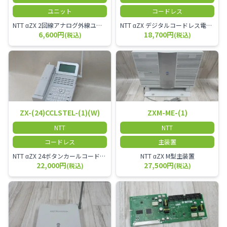
ユニット
コードレス
NTT αZX 2回線アナログ外線ユニット
NTT αZX デジタルコードレス電話機 対応主装置及びアンテナを使用してご利用いただけます。 特に工場や倉庫等、オフィスから離れたところで作業をされている方に適しています。
6,600円
18,700円
(税込)
(税込)
ZX-(24)CCLSTEL-(1)(W)
ZXM-ME-(1)
NTT
NTT
コードレス
主装置
NTT αZX 24ボタンカールコードレス電話機 無線タイプ、電話機と子機が離れるタイプのカールコードレス電話機です。 決裁者様等、オフィス内を頻繁に動かれる方のご使用が多いです。
NTT αZX M型主装置
22,000円
27,500円
(税込)
(税込)