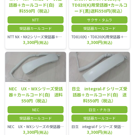
話器＋カールコード(白) 送
TD820(K)用受話器+カールコ
料550円（税込）
ード(黒)送料550円(税込）
NTT
サクサ・タムラ
受話器カールコード
受話器カールコード
NTT NX・NX2シリーズ受話器＋カールコード
TD810(K)・TD820(K)用受話器＋カールコード セット／本商品は中古品となります。 写真では分かりにくいキズ・汚れなどの使用感があります。 予めご理解・ご了承頂きますようお願いいたします。
3,300円
3,300円
(税込)
(税込)
NEC UX・WXシリーズ受話
日立 integral-F シリーズ受
器＋カールコード(白) 送料
話器＋カールコード(白) 送
550円（税込）
料550円（税込）
NEC
日立・ナカヨ
受話器カールコード
受話器カールコード
NEC UX・WXシリーズの受話器とカールコードセット／本商品は中古品となります。 写真では分かりにくいキズ・汚れなどの使用感があります。 経年変化で日焼けの色味が強くなる場合がございます。 予めご理解・ご了承頂きますようお願いいたします。
日立 integral-F シリーズ 受話器＋カールコード セット（白）／本商品は中古品となります。 写真では分かりにくいキズ・汚れなどの使用感があります。 経年変化で日焼けの色味が強くなる場合がございます。 予めご理解・ご了承頂きますようお願いいたします。
3,300円
3,300円
(税込)
(税込)