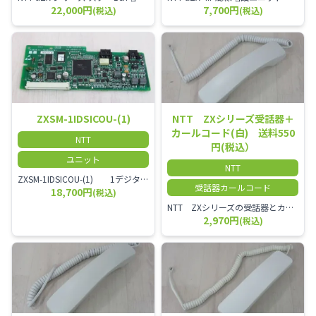
22,000円
7,700円
(税込)
(税込)
ZXSM-1IDSICOU-(1)
NTT ZXシリーズ受話器＋
カールコード(白) 送料550
NTT
円(税込）
ユニット
NTT
ZXSM-1IDSICOU-(1) 1デジタル局線ユニット
受話器カールコード
18,700円
(税込)
NTT ZXシリーズの受話器とカールコードセット／本商品は中古品となります。 写真では分かりにくいキズ・汚れなどの使用感があります。 経年変化で日焼けの色味が強くなる場合がございます。 予めご理解・ご了承頂きますようお願いいたします。
2,970円
(税込)