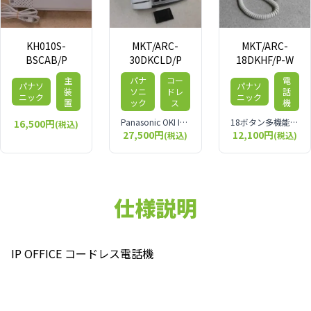
KH010S-
MKT/ARC-
MKT/ARC-
BSCAB/P
30DKCLD/P
18DKHF/P-W
主
パナ
コー
電
パナソ
パナソ
装
ソニ
ドレ
話
ニック
ニック
置
ック
ス
機
Panasonic OKI IP OFFICE 30ボタンカールコードレス電話機
18ボタン多機能電話機（白）及び30ボタン多機能電話機（白）用ハンドセット・カールコード
16,500円
(税込)
27,500円
12,100円
(税込)
(税込)
仕様説明
IP OFFICE コードレス電話機