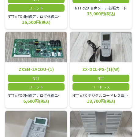
ユニット
NTT αZX 音声メール拡張カード
33,000円
(税込)
NTT αZX 4回線アナログ外線ユニット アナログ4ch収容ユニット
16,500円
(税込)
ZXSM-2ACOU-(1)
ZX-DCL-PS-(1)(W)
NTT
NTT
ユニット
コードレス
NTT αZX 2回線アナログ外線ユニット
NTT αZX デジタルコードレス電話機 対応主装置及びアンテナを使用してご利用いただけます。 特に工場や倉庫等、オフィスから離れたところで作業をされている方に適しています。
6,600円
18,700円
(税込)
(税込)