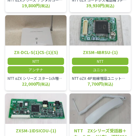
19,800円
39,930円
(税込)
(税込)
ZX-DCL-S(1)CS-(1)(S)
ZXSM-4BRSU-(1)
NTT
NTT
アンテナ
ユニット
NTT αZX シリーズ スター1ch増設接続装置 コードレス接続用アンテナ ZX-DCL-S1CS-1M ZX-DCL-PS等と組み合わせて使用します。 ZX-DCL-PSを複数台接続できますが同時に通話できるのは１台のみです。
NTT αZX 4IP局線増設ユニット ひかり電話オフィスタイプで4ch以上にしたい場合必要となるユニットです。
22,000円
7,700円
(税込)
(税込)
ZXSM-1IDSICOU-(1)
NTT ZXシリーズ受話器＋