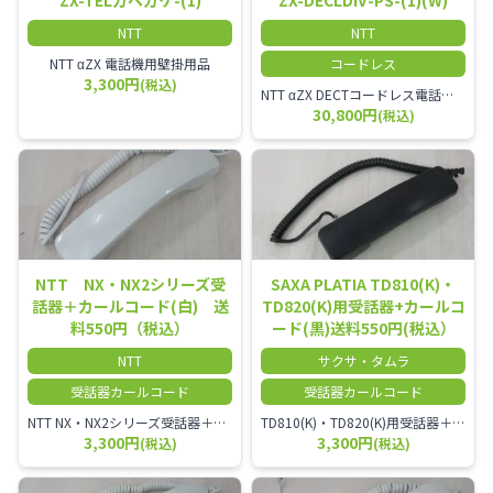
NTT
NTT
NTT αZX 電話機用壁掛用品
コードレス
3,300円
(税込)
NTT αZX DECTコードレス電話機(ダイバーシティ方式)
30,800円
(税込)
NTT NX・NX2シリーズ受
SAXA PLATIA TD810(K)・
話器＋カールコード(白) 送
TD820(K)用受話器+カールコ
料550円（税込）
ード(黒)送料550円(税込）
NTT
サクサ・タムラ
受話器カールコード
受話器カールコード
NTT NX・NX2シリーズ受話器＋カールコード
TD810(K)・TD820(K)用受話器＋カールコード セット／本商品は中古品となります。 写真では分かりにくいキズ・汚れなどの使用感があります。 予めご理解・ご了承頂きますようお願いいたします。
3,300円
3,300円
(税込)
(税込)