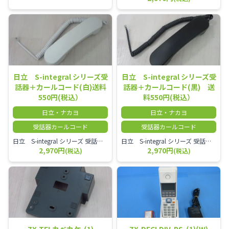
日立 S-integral シリーズ受
日立 S-integral シリーズ受
話器＋カールコード(白)送料
話器＋カールコード(黒) 送
550円(税込）
料550円(税込）
日立・ナカヨ
日立・ナカヨ
受話器カールコード
受話器カールコード
日立 S-integral シリーズ 受話器＋カールコード セット（白）／本商品は中古品となります。 写真では分かりにくいキズ・汚れなどの使用感があります。 経年変化で日焼けの色味が強くなる場合がございます。 予めご理解・ご了承頂きますようお願いいたします。
日立 S-integral シリーズ 受話器＋カールコード セット（黒）／本商品は中古品となります。 写真では分かりにくいキズ・汚れなどの使用感があります。 経年変化で日焼けの色味が強くなる場合がございます。 予めご理解・ご了承頂きますようお願いいたします。
2,970円
2,970円
(税込)
(税込)
ZX-TELカベカケ-(1)
ZX-DECLDIV-PS-(1)(W)