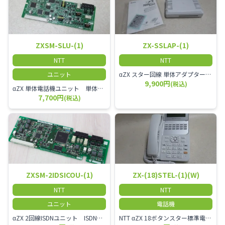
ZXSM-SLU-(1)
ZX-SSLAP-(1)
NTT
NTT
ユニット
αZX スター回線 単体アダプター 受付電話機、ドアホン、FAX等を1台収容できる装置です。
9,900円
(税込)
αZX 単体電話機ユニット 単体電話機、複合機、ドアホン等、 2台分収容可能にするユニット
7,700円
(税込)
ZXSM-2IDSICOU-(1)
ZX-(18)STEL-(1)(W)
NTT
NTT
ユニット
電話機
αZX 2回線ISDNユニット ISDN回線を2本収容可能です。
NTT αZX 18ボタンスター標準電話機(白)