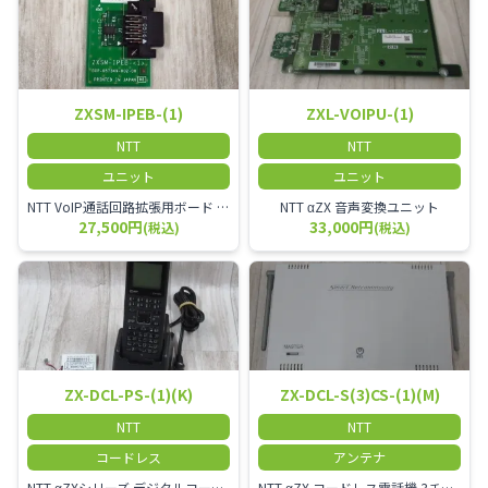
ZXSM-IPEB-(1)
ZXL-VOIPU-(1)
NTT
NTT
ユニット
ユニット
NTT VoIP通話回路拡張用ボード ZXSM－IP内線ボード－「1」
NTT αZX 音声変換ユニット
27,500円
33,000円
(税込)
(税込)
ZX-DCL-PS-(1)(K)
ZX-DCL-S(3)CS-(1)(M)
NTT
NTT
コードレス
アンテナ
NTT αZXシリーズ デジタルコードレス電話機（黒） 倉庫や工場など、オフィスから離れて仕事をする方に適しています。 コードレス単体では使用できないので、別途、専用の主装置及びアンテナが必要です。
NTT αZX コードレス電話機 3チャンネル用 接続装置 マスター デジタルコードレス（ZX-DCL-PS等）の専用管理用アンテナです。