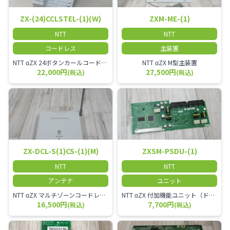
ZX-(24)CCLSTEL-(1)(W)
ZXM-ME-(1)
NTT
NTT
コードレス
主装置
NTT αZX 24ボタンカールコードレス電話機 無線タイプ、電話機と子機が離れるタイプのカールコードレス電話機です。 決裁者様等、オフィス内を頻繁に動かれる方のご使用が多いです。
NTT αZX M型主装置
22,000円
27,500円
(税込)
(税込)
ZX-DCL-S(1)CS-(1)(M)
ZXSM-PSDU-(1)
NTT
NTT
アンテナ
ユニット
NTT αZX マルチゾーンコードレススターアンテナ(マスター)
NTT αZX 付加機能ユニット（ドアホンなど）
16,500円
7,700円
(税込)
(税込)