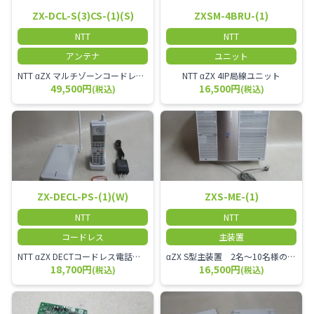
ZX-DCL-S(3)CS-(1)(S)
ZXSM-4BRU-(1)
NTT
NTT
アンテナ
ユニット
NTT αZX マルチゾーンコードレススター増設アンテナ
NTT αZX 4IP局線ユニット
49,500円
16,500円
(税込)
(税込)
ZX-DECL-PS-(1)(W)
ZXS-ME-(1)
NTT
NTT
コードレス
主装置
NTT αZX DECTコードレス電話機 電波方式がDECTで、 防水機能（IPX4:あらゆる方向からの水の飛まつを受けても有害な影響を受けない。)を備えた 接続装置と子機の一対シングルゾーンコードレスです。
αZX S型主装置 2名～10名様のオフィスに適しております。
18,700円
16,500円
(税込)
(税込)