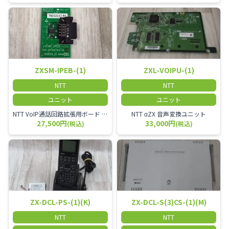
ZXSM-IPEB-(1)
ZXL-VOIPU-(1)
NTT
NTT
ユニット
ユニット
NTT VoIP通話回路拡張用ボード ZXSM－IP内線ボード－「1」
NTT αZX 音声変換ユニット
27,500円
33,000円
(税込)
(税込)
ZX-DCL-PS-(1)(K)
ZX-DCL-S(3)CS-(1)(M)
NTT
NTT