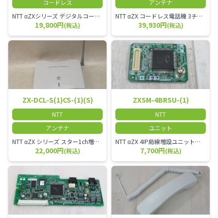
コードレス
アンテナ
NTT αZXシリーズ デジタルコードレス電話機（黒） 倉庫や工場など、オフィスから離れて仕事をする方に適しています。 コードレス単体では使用できないので、別途、専用の主装置及びアンテナが必要です。
NTT αZX コードレス電話機 3チャンネル用 接続装置 マスター デジタルコードレス（ZX-DCL-PS等）の専用管理用アンテナです。
19,800円
39,930円
(税込)
(税込)
ZX-DCL-S(1)CS-(1)(S)
ZXSM-4BRSU-(1)
NTT
NTT
アンテナ
ユニット
NTT αZX シリーズ スター1ch増設接続装置 コードレス接続用アンテナ ZX-DCL-S1CS-1M ZX-DCL-PS等と組み合わせて使用します。 ZX-DCL-PSを複数台接続できますが同時に通話できるのは１台のみです。
NTT αZX 4IP局線増設ユニット ひかり電話オフィスタイプで4ch以上にしたい場合必要となるユニットです。
22,000円
7,700円
(税込)
(税込)