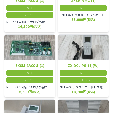
ZXSM-4ACOU-(1)
ZXSM-VMC-(1)
NTT
NTT
ユニット
NTT αZX 音声メール拡張カード
33,000円
(税込)
NTT αZX 4回線アナログ外線ユニット アナログ4ch収容ユニット
16,500円
(税込)
ZXSM-2ACOU-(1)
ZX-DCL-PS-(1)(W)
NTT
NTT
ユニット
コードレス
NTT αZX 2回線アナログ外線ユニット
NTT αZX デジタルコードレス電話機 対応主装置及びアンテナを使用してご利用いただけます。 特に工場や倉庫等、オフィスから離れたところで作業をされている方に適しています。
6,600円
18,700円
(税込)
(税込)