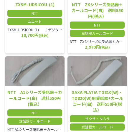
ZXSM-1IDSICOU-(1)
NTT ZXシリーズ受話器＋
カールコード(白) 送料550
NTT
円(税込）
ユニット
NTT
ZXSM-1IDSICOU-(1) 1デジタル局線ユニット
受話器カールコード
18,700円
(税込)
NTT ZXシリーズの受話器とカールコードセット／本商品は中古品となります。 写真では分かりにくいキズ・汚れなどの使用感があります。 経年変化で日焼けの色味が強くなる場合がございます。 予めご理解・ご了承頂きますようお願いいたします。
2,970円
(税込)
NTT A1シリーズ受話器＋カ
SAXA PLATIA TD810(W)・
ールコード(白) 送料550円
TD820(W)用受話器+カール
(税込）
コード(白) 送料550円(税
込）
NTT
サクサ・タムラ
受話器カールコード
受話器カールコード
NTT A1シリーズ受話器＋カールコード セット／本商品は中古品となります。 写真では分かりにくいキズ・汚れなどの使用感があります。 経年変化で日焼けの色味が強くなる場合がございます。 予めご理解・ご了承頂きますようお願いいたします。