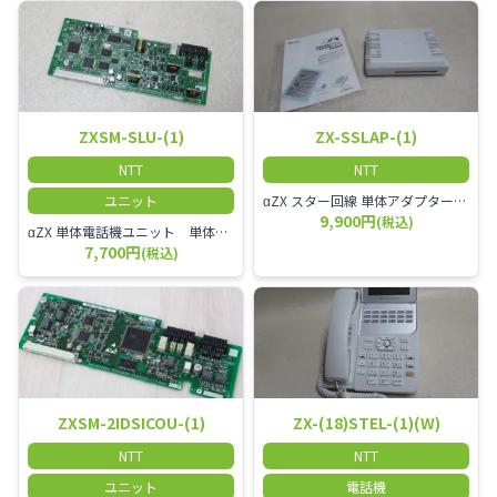
ZXSM-SLU-(1)
ZX-SSLAP-(1)
NTT
NTT
ユニット
αZX スター回線 単体アダプター 受付電話機、ドアホン、FAX等を1台収容できる装置です。
9,900円
(税込)
αZX 単体電話機ユニット 単体電話機、複合機、ドアホン等、 2台分収容可能にするユニット
7,700円
(税込)
ZXSM-2IDSICOU-(1)
ZX-(18)STEL-(1)(W)
NTT
NTT
ユニット
電話機