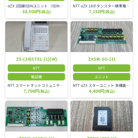
αZX 2回線ISDNユニット ISDN回線を2本収容可能です。
NTT αZX 18ボタンスター標準電話機(白)
38,500円
7,150円
(税込)
(税込)
ZX-(24)STEL-(1)(W)
ZXSM-SU-(1)
NTT
NTT
電話機
ユニット
NTT スマートネットコミュニティαZX 24ボタンスター標準電話機
NTT αZX スターユニット 多機能電話機ユニット
7,700円
4,400円
(税込)
(税込)