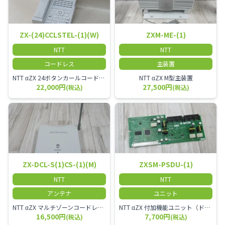
ZX-(24)CCLSTEL-(1)(W)
ZXM-ME-(1)
NTT
NTT
コードレス
主装置
NTT αZX 24ボタンカールコードレス電話機 無線タイプ、電話機と子機が離れるタイプのカールコードレス電話機です。 決裁者様等、オフィス内を頻繁に動かれる方のご使用が多いです。
NTT αZX M型主装置
22,000円
27,500円
(税込)
(税込)
ZX-DCL-S(1)CS-(1)(M)
ZXSM-PSDU-(1)
NTT
NTT
アンテナ
ユニット
NTT αZX マルチゾーンコードレススターアンテナ(マスター)
NTT αZX 付加機能ユニット（ドアホンなど）
16,500円
7,700円
(税込)
(税込)