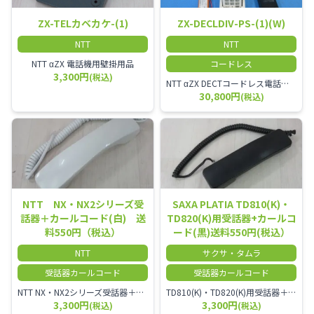
ZX-TELカベカケ-(1)
ZX-DECLDIV-PS-(1)(W)
NTT
NTT
NTT αZX 電話機用壁掛用品
コードレス
3,300円
(税込)
NTT αZX DECTコードレス電話機(ダイバーシティ方式)
30,800円
(税込)
NTT NX・NX2シリーズ受
SAXA PLATIA TD810(K)・
話器＋カールコード(白) 送
TD820(K)用受話器+カールコ
料550円（税込）
ード(黒)送料550円(税込）
NTT
サクサ・タムラ
受話器カールコード
受話器カールコード
NTT NX・NX2シリーズ受話器＋カールコード
TD810(K)・TD820(K)用受話器＋カールコード セット／本商品は中古品となります。 写真では分かりにくいキズ・汚れなどの使用感があります。 予めご理解・ご了承頂きますようお願いいたします。
3,300円
3,300円
(税込)
(税込)