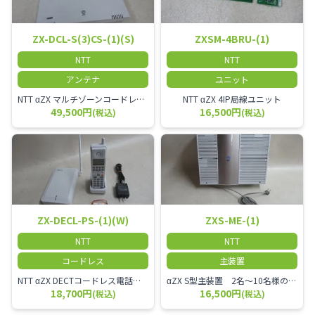
ZX-DCL-S(3)CS-(1)(S)
ZXSM-4BRU-(1)
NTT
NTT
アンテナ
ユニット
NTT αZX マルチゾーンコードレススター増設アンテナ
NTT αZX 4IP局線ユニット
49,500円
16,500円
(税込)
(税込)
ZX-DECL-PS-(1)(W)
ZXS-ME-(1)
NTT
NTT
コードレス
主装置
NTT αZX DECTコードレス電話機 電波方式がDECTで、 防水機能（IPX4:あらゆる方向からの水の飛まつを受けても有害な影響を受けない。)を備えた 接続装置と子機の一対シングルゾーンコードレスです。
αZX S型主装置 2名～10名様のオフィスに適しております。
18,700円
16,500円
(税込)
(税込)