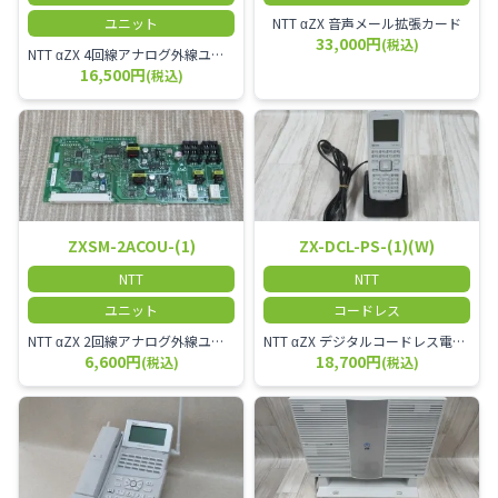
ユニット
NTT αZX 音声メール拡張カード
33,000円
(税込)
NTT αZX 4回線アナログ外線ユニット アナログ4ch収容ユニット
16,500円
(税込)
ZXSM-2ACOU-(1)
ZX-DCL-PS-(1)(W)
NTT
NTT
ユニット
コードレス
NTT αZX 2回線アナログ外線ユニット
NTT αZX デジタルコードレス電話機 対応主装置及びアンテナを使用してご利用いただけます。 特に工場や倉庫等、オフィスから離れたところで作業をされている方に適しています。
6,600円
18,700円
(税込)
(税込)