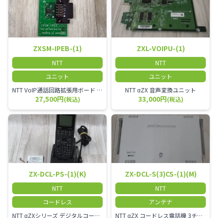
ZXSM-IPEB-(1)
ZXL-VOIPU-(1)
NTT
NTT
ユニット
ユニット
NTT VoIP通話回路拡張用ボード ZXSM－IP内線ボード－「1」
NTT αZX 音声変換ユニット
27,500円
33,000円
(税込)
(税込)
ZX-DCL-PS-(1)(K)
ZX-DCL-S(3)CS-(1)(M)
NTT
NTT
コードレス
アンテナ
NTT αZXシリーズ デジタルコードレス電話機（黒） 倉庫や工場など、オフィスから離れて仕事をする方に適しています。 コードレス単体では使用できないので、別途、専用の主装置及びアンテナが必要です。
NTT αZX コードレス電話機 3チャンネル用 接続装置 マスター デジタルコードレス（ZX-DCL-PS等）の専用管理用アンテナです。