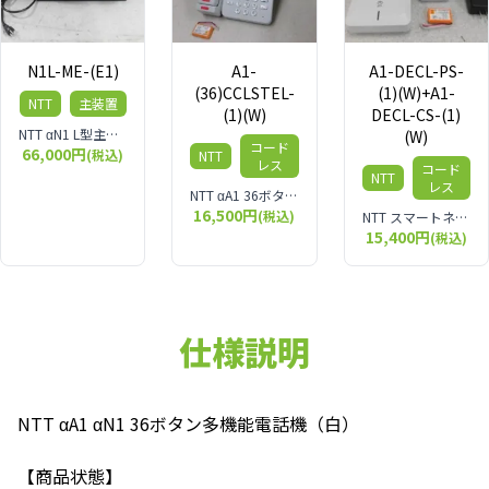
N1L-ME-(E1)
A1-
A1-DECL-PS-
(36)CCLSTEL-
(1)(W)+A1-
NTT
主装置
(1)(W)
DECL-CS-(1)
NTT αN1 L型主装置 N1L-ME-(E1) 多機能電話機最大480台収容 外線最大で192ch 数百名規模のオフィスにも対応するビジネスフォン用主装置です。
(W)
コード
66,000円
(税込)
NTT
レス
コード
NTT
レス
NTT αA1 36ボタンカールコードレス電話機
16,500円
(税込)
NTT スマートネットコミュ二ティ αA1 コードレス電話機
15,400円
(税込)
仕様説明
NTT αA1 αN1 36ボタン多機能電話機（白）
【商品状態】