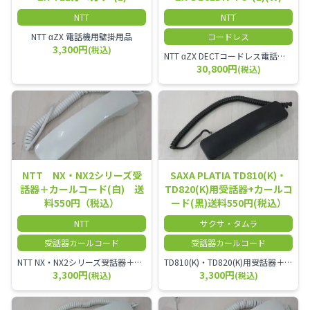
NTT
NTT
NTT αZX 電話機用壁掛用品
コードレス
3,300円
(税込)
NTT αZX DECTコードレス電話機(ダイバーシティ方式)
30,800円
(税込)
NTT NX・NX2シリーズ受
SAXA PLATIA TD810(K)・
話器＋カールコード(白) 送
TD820(K)用受話器+カールコ
料550円（税込）
ード(黒)送料550円(税込）
NTT
サクサ・タムラ
受話器カールコード
受話器カールコード
NTT NX・NX2シリーズ受話器＋カールコード
TD810(K)・TD820(K)用受話器＋カールコード セット／本商品は中古品となります。 写真では分かりにくいキズ・汚れなどの使用感があります。 予めご理解・ご了承頂きますようお願いいたします。
3,300円
3,300円
(税込)
(税込)