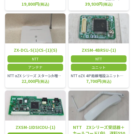
19,800円
39,930円
(税込)
(税込)
ZX-DCL-S(1)CS-(1)(S)
ZXSM-4BRSU-(1)
NTT
NTT
アンテナ
ユニット
NTT αZX シリーズ スター1ch増設接続装置 コードレス接続用アンテナ ZX-DCL-S1CS-1M ZX-DCL-PS等と組み合わせて使用します。 ZX-DCL-PSを複数台接続できますが同時に通話できるのは１台のみです。
NTT αZX 4IP局線増設ユニット ひかり電話オフィスタイプで4ch以上にしたい場合必要となるユニットです。
22,000円
7,700円
(税込)
(税込)
ZXSM-1IDSICOU-(1)
NTT ZXシリーズ受話器＋
カールコード(白) 送料550