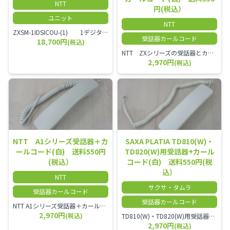
NTT
円(税込）
ユニット
NTT
ZXSM-1IDSICOU-(1) 1デジタル局線ユニット
受話器カールコード
18,700円
(税込)
NTT ZXシリーズの受話器とカールコードセット／本商品は中古品となります。 写真では分かりにくいキズ・汚れなどの使用感があります。 経年変化で日焼けの色味が強くなる場合がございます。 予めご理解・ご了承頂きますようお願いいたします。
2,970円
(税込)
NTT A1シリーズ受話器＋カ
SAXA PLATIA TD810(W)・
ールコード(白) 送料550円
TD820(W)用受話器+カール
(税込）
コード(白) 送料550円(税
込）
NTT
サクサ・タムラ
受話器カールコード
受話器カールコード
NTT A1シリーズ受話器＋カールコード セット／本商品は中古品となります。 写真では分かりにくいキズ・汚れなどの使用感があります。 経年変化で日焼けの色味が強くなる場合がございます。 予めご理解・ご了承頂きますようお願いいたします。
2,970円
(税込)
TD810(W)・TD820(W)用受話器＋カールコード セット／本商品は中古品となります。 写真では分かりにくいキズ・汚れなどの使用感があります。 予めご理解・ご了承頂きますようお願いいたします。
2,970円
(税込)