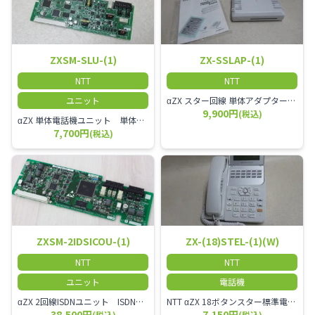
ZXSM-SLU-(1)
ZX-SSLAP-(1)
NTT
NTT
ユニット
αZX スター回線 単体アダプター 受付電話機、ドアホン、FAX等を1台収容できる装置です。
9,900円
(税込)
αZX 単体電話機ユニット 単体電話機、複合機、ドアホン等、 2台分収容可能にするユニット
7,700円
(税込)
ZXSM-2IDSICOU-(1)
ZX-(18)STEL-(1)(W)
NTT
NTT
ユニット
電話機
αZX 2回線ISDNユニット ISDN回線を2本収容可能です。
NTT αZX 18ボタンスター標準電話機(白)
38,500円
7,150円
(税込)
(税込)