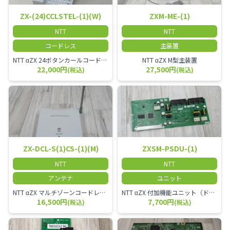
ZX-(24)CCLSTEL-(1)(W)
ZXM-ME-(1)
NTT
NTT
コードレス
主装置
NTT αZX 24ボタンカールコードレス電話機 無線タイプ、電話機と子機が離れるタイプのカールコードレス電話機です。 決裁者様等、オフィス内を頻繁に動かれる方のご使用が多いです。
NTT αZX M型主装置
22,000円
27,500円
(税込)
(税込)
ZX-DCL-S(1)CS-(1)(M)
ZXSM-PSDU-(1)
NTT
NTT
アンテナ
ユニット
NTT αZX マルチゾーンコードレススターアンテナ(マスター)
NTT αZX 付加機能ユニット（ドアホンなど）
16,500円
7,700円
(税込)
(税込)