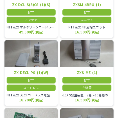
ZX-DCL-S(3)CS-(1)(S)
ZXSM-4BRU-(1)
NTT
NTT
アンテナ
ユニット
NTT αZX マルチゾーンコードレススター増設アンテナ
NTT αZX 4IP局線ユニット
49,500円
16,500円
(税込)
(税込)
ZX-DECL-PS-(1)(W)
ZXS-ME-(1)
NTT
NTT
コードレス
主装置
NTT αZX DECTコードレス電話機 電波方式がDECTで、 防水機能（IPX4:あらゆる方向からの水の飛まつを受けても有害な影響を受けない。)を備えた 接続装置と子機の一対シングルゾーンコードレスです。
αZX S型主装置 2名～10名様のオフィスに適しております。
18,700円
16,500円
(税込)
(税込)