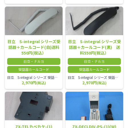
日立 S-integral シリーズ受
日立 S-integral シリーズ受
話器＋カールコード(白)送料
話器＋カールコード(黒) 送
550円(税込）
料550円(税込）
日立・ナカヨ
日立・ナカヨ
受話器カールコード
受話器カールコード
日立 S-integral シリーズ 受話器＋カールコード セット（白）／本商品は中古品となります。 写真では分かりにくいキズ・汚れなどの使用感があります。 経年変化で日焼けの色味が強くなる場合がございます。 予めご理解・ご了承頂きますようお願いいたします。
日立 S-integral シリーズ 受話器＋カールコード セット（黒）／本商品は中古品となります。 写真では分かりにくいキズ・汚れなどの使用感があります。 経年変化で日焼けの色味が強くなる場合がございます。 予めご理解・ご了承頂きますようお願いいたします。
2,970円
2,970円
(税込)
(税込)
ZX-TELカベカケ-(1)
ZX-DECLDIV-PS-(1)(W)