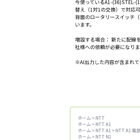
今使っているA1-(36)ST
替え（1対1の交換）で対応
背面のロータリースイッチ（
います。
増設する場合： 新たに配線
社様への依頼が必要になりま
※AI出力した内容が含まれてい
ホーム
>
NTT
ホーム
>
NTT A1
ホーム
>
NTT A1
>
NTT A1 電
ホーム
>
NTT N1