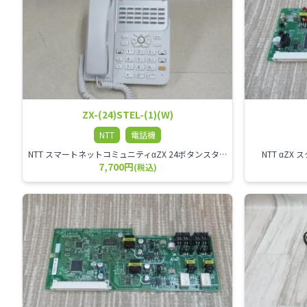
ZX-(24)STEL-(1)(W)
NTT
電話機
NTT スマートネットコミュニティαZX 24ボタンスター標準電話機
NTT αZ
7,700円
(税込)