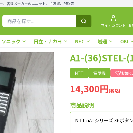
ー。各種メーカーのユニット、主装置、PBX等
マイアカウント
お
ナソニック
日立・ナカヨ
NEC
岩通
OKI
A1-(36)STE
NTT
電話機
お気に
14,300円
(税込)
商品説明
NTT αA1シリーズ 36