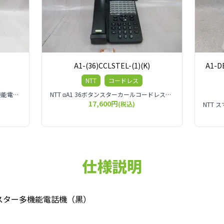
A1-(36)CCLSTEL-(1)(K)
A1-D
NTT
コードレス
NTT αN1 L型主装置 N1L-ME-(E1) 多機能電話機最大480台収容 外線最大で192ch 数百名規模のオフィスにも対応するビジネスフォン用主装置です。
NTT αA1 36ボタンスターカールコードレス電話機
17,600円
(税込)
仕様説明
タンスター多機能電話機（黒）