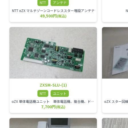
NTT
アンテナ
NTT αZX マルチゾーンコードレススター増設アンテナ
49,500円
(税込)
ZXSM-SLU-(1)
NTT
ユニット
αZX 単体電話機ユニット 単体電話機、複合機、ドアホン等、 2台分収容可能にするユニット
7,700円
(税込)