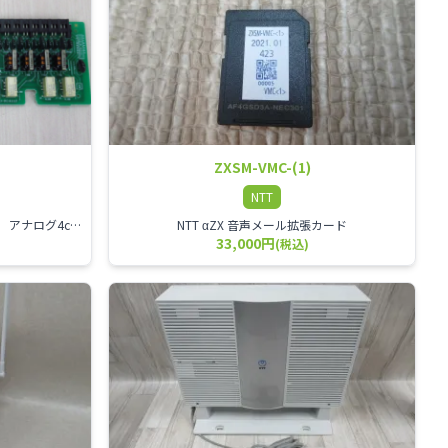
ZXSM-VMC-(1)
NTT
NTT αZX 4回線アナログ外線ユニット アナログ4ch収容ユニット
NTT αZX 音声メール拡張カード
33,000円
(税込)