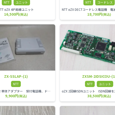
NTT
ユニット
NTT
コードレス
NTT αZX 4IP局線ユニット
16,500円
18,700円
(税込)
(税込)
ZX-SSLAP-(1)
ZXSM-2IDSICOU-(1
NTT
NTT
ユニット
αZX スター回線 単体アダプター 受付電話機、ドアホン、FAX等を1台収容できる装置です。
9,900円
38,500円
(税込)
(税込)