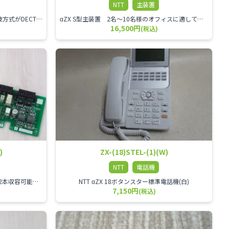
NTT
主装置
NTT αZX DECTコードレス電話機 電波方式がDECTで、 防水機能（IPX4:あらゆる方向からの水の飛まつを受けても有害な影響を受けない。)を備えた 接続装置と子機の一対シングルゾーンコードレスです。
αZX S型主装置 2名～10名様のオフィスに適しております。
16,500円
(税込)
)
ZX-(18)STEL-(1)(W)
NTT
電話機
αZX 2回線ISDNユニット ISDN回線を2本収容可能です。
NTT αZX 18ボタンスター標準電話機(白)
7,150円
(税込)