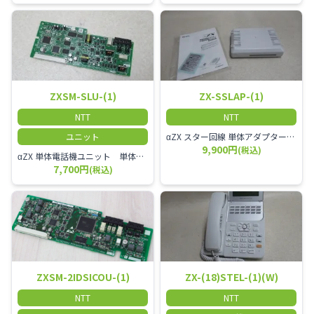
ZXSM-SLU-(1)
ZX-SSLAP-(1)
NTT
NTT
ユニット
αZX スター回線 単体アダプター 受付電話機、ドアホン、FAX等を1台収容できる装置です。
9,900円
(税込)
αZX 単体電話機ユニット 単体電話機、複合機、ドアホン等、 2台分収容可能にするユニット
7,700円
(税込)
ZXSM-2IDSICOU-(1)
ZX-(18)STEL-(1)(W)
NTT
NTT