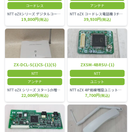
コードレス
アンテナ
NTT αZXシリーズ デジタルコードレス電話機（黒） 倉庫や工場など、オフィスから離れて仕事をする方に適しています。 コードレス単体では使用できないので、別途、専用の主装置及びアンテナが必要です。
NTT αZX コードレス電話機 3チャンネル用 接続装置 マスター デジタルコードレス（ZX-DCL-PS等）の専用管理用アンテナです。
19,800円
39,930円
(税込)
(税込)
ZX-DCL-S(1)CS-(1)(S)
ZXSM-4BRSU-(1)
NTT
NTT
アンテナ
ユニット
NTT αZX シリーズ スター1ch増設接続装置 コードレス接続用アンテナ ZX-DCL-S1CS-1M ZX-DCL-PS等と組み合わせて使用します。 ZX-DCL-PSを複数台接続できますが同時に通話できるのは１台のみです。
NTT αZX 4IP局線増設ユニット ひかり電話オフィスタイプで4ch以上にしたい場合必要となるユニットです。
22,000円
7,700円
(税込)
(税込)