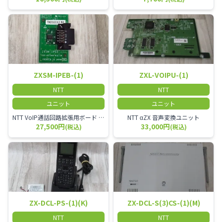
ZXSM-IPEB-(1)
ZXL-VOIPU-(1)
NTT
NTT
ユニット
ユニット
NTT VoIP通話回路拡張用ボード ZXSM－IP内線ボード－「1」
NTT αZX 音声変換ユニット
27,500円
33,000円
(税込)
(税込)
ZX-DCL-PS-(1)(K)
ZX-DCL-S(3)CS-(1)(M)
NTT
NTT