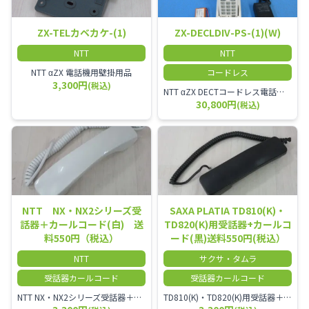
ZX-TELカベカケ-(1)
ZX-DECLDIV-PS-(1)(W)
NTT
NTT
NTT αZX 電話機用壁掛用品
コードレス
3,300円
(税込)
NTT αZX DECTコードレス電話機(ダイバーシティ方式)
30,800円
(税込)
NTT NX・NX2シリーズ受
SAXA PLATIA TD810(K)・
話器＋カールコード(白) 送
TD820(K)用受話器+カールコ
料550円（税込）
ード(黒)送料550円(税込）
NTT
サクサ・タムラ
受話器カールコード
受話器カールコード
NTT NX・NX2シリーズ受話器＋カールコード
TD810(K)・TD820(K)用受話器＋カールコード セット／本商品は中古品となります。 写真では分かりにくいキズ・汚れなどの使用感があります。 予めご理解・ご了承頂きますようお願いいたします。