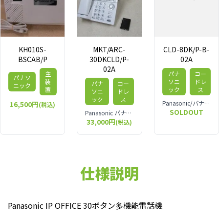
KH010S-
MKT/ARC-
CLD-8DK/P-B-
BSCAB/P
30DKCLD/P-
02A
02A
主
パナ
コー
パナソ
装
ソニ
ドレ
パナ
コー
ニック
置
ック
ス
ソニ
ドレ
ック
ス
Panasonic/パナソニック IP OFFICE IIコードレス電話機
16,500円
(税込)
SOLDOUT
Panasonic パナソニック IPoffice 30ボタンカールコードレス電話機
33,000円
(税込)
仕様説明
Panasonic IP OFFICE 30ボタン多機能電話機