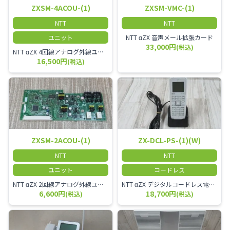
ZXSM-4ACOU-(1)
ZXSM-VMC-(1)
NTT
NTT
ユニット
NTT αZX 音声メール拡張カード
33,000円
(税込)
NTT αZX 4回線アナログ外線ユニット アナログ4ch収容ユニット
16,500円
(税込)
ZXSM-2ACOU-(1)
ZX-DCL-PS-(1)(W)
NTT
NTT
ユニット
コードレス
NTT αZX 2回線アナログ外線ユニット
NTT αZX デジタルコードレス電話機 対応主装置及びアンテナを使用してご利用いただけます。 特に工場や倉庫等、オフィスから離れたところで作業をされている方に適しています。
6,600円
18,700円
(税込)
(税込)