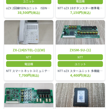
ユニット
電話機
αZX 2回線ISDNユニット ISDN回線を2本収容可能です。
NTT αZX 18ボタンスター標準電話機(白)
38,500円
7,150円
(税込)
(税込)
ZX-(24)STEL-(1)(W)
ZXSM-SU-(1)
NTT
NTT
電話機
ユニット
NTT スマートネットコミュニティαZX 24ボタンスター標準電話機
NTT αZX スターユニット 多機能電話機ユニット
7,700円
4,400円
(税込)
(税込)