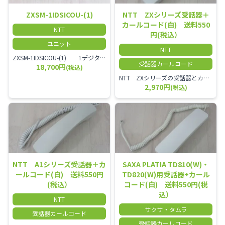
ZXSM-1IDSICOU-(1)
NTT ZXシリーズ受話器＋
カールコード(白) 送料550
NTT
円(税込）
ユニット
NTT
ZXSM-1IDSICOU-(1) 1デジタル局線ユニット
受話器カールコード
18,700円
(税込)
NTT ZXシリーズの受話器とカールコードセット／本商品は中古品となります。 写真では分かりにくいキズ・汚れなどの使用感があります。 経年変化で日焼けの色味が強くなる場合がございます。 予めご理解・ご了承頂きますようお願いいたします。
2,970円
(税込)
NTT A1シリーズ受話器＋カ
SAXA PLATIA TD810(W)・
ールコード(白) 送料550円
TD820(W)用受話器+カール
(税込）
コード(白) 送料550円(税
込）
NTT
サクサ・タムラ
受話器カールコード
受話器カールコード