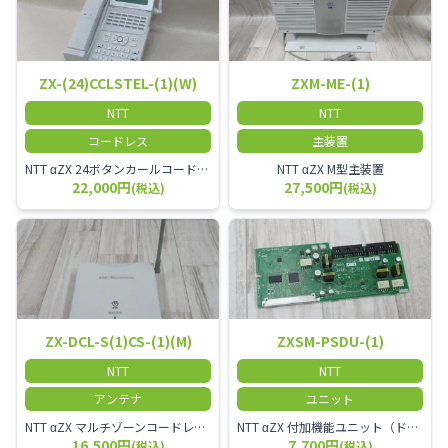
ZX-(24)CCLSTEL-(1)(W)
ZXM-ME-(1)
NTT
NTT
コードレス
主装置
NTT αZX 24ボタンカールコードレス電話機 無線タイプ、電話機と子機が離れるタイプのカールコードレス電話機です。 決裁者様等、オフィス内を頻繁に動かれる方のご使用が多いです。
NTT αZX M型主装置
22,000円
27,500円
(税込)
(税込)
ZX-DCL-S(1)CS-(1)(M)
ZXSM-PSDU-(1)
NTT
NTT
アンテナ
ユニット
NTT αZX マルチゾーンコードレススターアンテナ(マスター)
NTT αZX 付加機能ユニット（ドアホンなど）
16,500円
7,700円
(税込)
(税込)