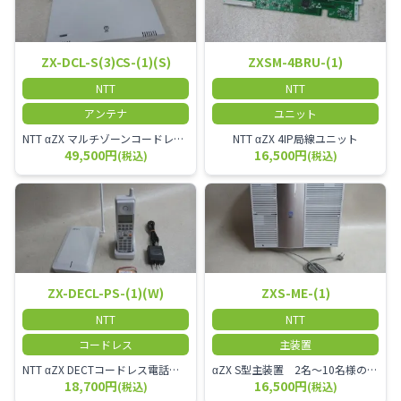
ZX-DCL-S(3)CS-(1)(S)
ZXSM-4BRU-(1)
NTT
NTT
アンテナ
ユニット
NTT αZX マルチゾーンコードレススター増設アンテナ
NTT αZX 4IP局線ユニット
49,500円
16,500円
(税込)
(税込)
ZX-DECL-PS-(1)(W)
ZXS-ME-(1)
NTT
NTT
コードレス
主装置
NTT αZX DECTコードレス電話機 電波方式がDECTで、 防水機能（IPX4:あらゆる方向からの水の飛まつを受けても有害な影響を受けない。)を備えた 接続装置と子機の一対シングルゾーンコードレスです。
αZX S型主装置 2名～10名様のオフィスに適しております。
18,700円
16,500円
(税込)
(税込)