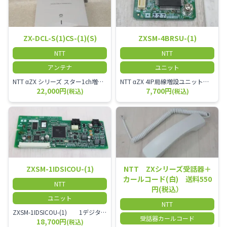
ZX-DCL-S(1)CS-(1)(S)
ZXSM-4BRSU-(1)
NTT
NTT
アンテナ
ユニット
NTT αZX シリーズ スター1ch増設接続装置 コードレス接続用アンテナ ZX-DCL-S1CS-1M ZX-DCL-PS等と組み合わせて使用します。 ZX-DCL-PSを複数台接続できますが同時に通話できるのは１台のみです。
NTT αZX 4IP局線増設ユニット ひかり電話オフィスタイプで4ch以上にしたい場合必要となるユニットです。
22,000円
7,700円
(税込)
(税込)
ZXSM-1IDSICOU-(1)
NTT ZXシリーズ受話器＋
カールコード(白) 送料550
NTT
円(税込）
ユニット
NTT
ZXSM-1IDSICOU-(1) 1デジタル局線ユニット
受話器カールコード
18,700円
(税込)