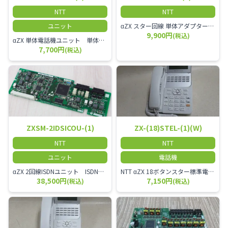
NTT
NTT
ユニット
αZX スター回線 単体アダプター 受付電話機、ドアホン、FAX等を1台収容できる装置です。
9,900円
(税込)
αZX 単体電話機ユニット 単体電話機、複合機、ドアホン等、 2台分収容可能にするユニット
7,700円
(税込)
ZXSM-2IDSICOU-(1)
ZX-(18)STEL-(1)(W)
NTT
NTT
ユニット
電話機
αZX 2回線ISDNユニット ISDN回線を2本収容可能です。
NTT αZX 18ボタンスター標準電話機(白)
38,500円
7,150円
(税込)
(税込)