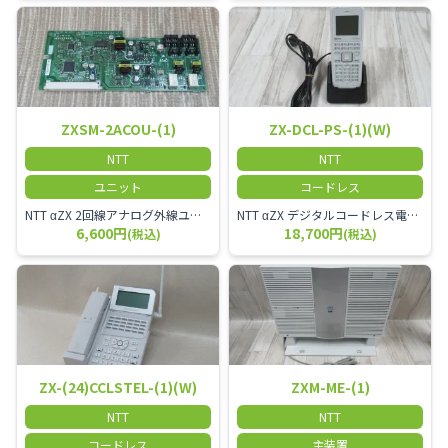
ZXSM-2ACOU-(1)
ZX-DCL-PS-(1)(W)
NTT
NTT
ユニット
コードレス
NTT αZX 2回線アナログ外線ユニット
NTT αZX デジタルコードレス電話機 対応主装置及びアンテナを使用してご利用いただけます。 特に工場や倉庫等、オフィスから離れたところで作業をされている方に適しています。
6,600円
18,700円
(税込)
(税込)
ZX-(24)CCLSTEL-(1)(W)
ZXM-ME-(1)
NTT
NTT
コードレス
主装置