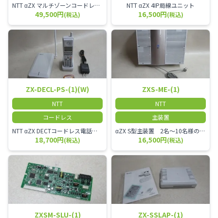
NTT αZX マルチゾーンコードレススター増設アンテナ
NTT αZX 4IP局線ユニット
49,500円
16,500円
(税込)
(税込)
ZX-DECL-PS-(1)(W)
ZXS-ME-(1)
NTT
NTT
コードレス
主装置
NTT αZX DECTコードレス電話機 電波方式がDECTで、 防水機能（IPX4:あらゆる方向からの水の飛まつを受けても有害な影響を受けない。)を備えた 接続装置と子機の一対シングルゾーンコードレスです。
αZX S型主装置 2名～10名様のオフィスに適しております。
18,700円
16,500円
(税込)
(税込)
ZXSM-SLU-(1)
ZX-SSLAP-(1)