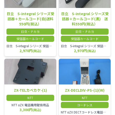
日立 S-integral シリーズ受
日立 S-integral シリーズ受
話器＋カールコード(白)送料
話器＋カールコード(黒) 送
550円(税込）
料550円(税込）
日立・ナカヨ
日立・ナカヨ
受話器カールコード
受話器カールコード
日立 S-integral シリーズ 受話器＋カールコード セット（白）／本商品は中古品となります。 写真では分かりにくいキズ・汚れなどの使用感があります。 経年変化で日焼けの色味が強くなる場合がございます。 予めご理解・ご了承頂きますようお願いいたします。
日立 S-integral シリーズ 受話器＋カールコード セット（黒）／本商品は中古品となります。 写真では分かりにくいキズ・汚れなどの使用感があります。 経年変化で日焼けの色味が強くなる場合がございます。 予めご理解・ご了承頂きますようお願いいたします。
2,970円
2,970円
(税込)
(税込)
ZX-TELカベカケ-(1)
ZX-DECLDIV-PS-(1)(W)
NTT
NTT
NTT αZX 電話機用壁掛用品
コードレス
3,300円
(税込)
NTT αZX DECTコードレス電話機(ダイバーシティ方式)