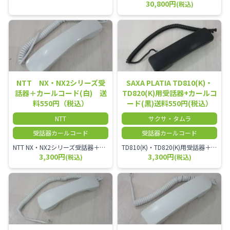
30,800円
(税込)
NTT NX・NX2シリーズ受
SAXA PLATIA TD810(K)・
話器＋カールコード(白) 送
TD820(K)用受話器+カールコ
料550円（税込）
ード(黒)送料550円(税込）
NTT
サクサ・タムラ
受話器カールコード
受話器カールコード
NTT NX・NX2シリーズ受話器＋カールコード
TD810(K)・TD820(K)用受話器＋カールコード セット／本商品は中古品となります。 写真では分かりにくいキズ・汚れなどの使用感があります。 予めご理解・ご了承頂きますようお願いいたします。
3,300円
3,300円
(税込)
(税込)