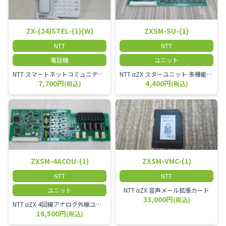
ZX-(24)STEL-(1)(W)
ZXSM-SU-(1)
NTT
NTT
電話機
ユニット
NTT スマートネットコミュニティαZX 24ボタンスター標準電話機
NTT αZX スターユニット 多機能電話機ユニット
7,700円
4,400円
(税込)
(税込)
ZXSM-4ACOU-(1)
ZXSM-VMC-(1)
NTT
NTT
ユニット
NTT αZX 音声メール拡張カード
33,000円
(税込)
NTT αZX 4回線アナログ外線ユニット アナログ4ch収容ユニット
16,500円
(税込)