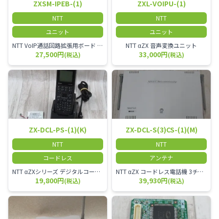
ZXSM-IPEB-(1)
ZXL-VOIPU-(1)
NTT
NTT
ユニット
ユニット
NTT VoIP通話回路拡張用ボード ZXSM－IP内線ボード－「1」
NTT αZX 音声変換ユニット
27,500円
33,000円
(税込)
(税込)
ZX-DCL-PS-(1)(K)
ZX-DCL-S(3)CS-(1)(M)
NTT
NTT
コードレス
アンテナ
NTT αZXシリーズ デジタルコードレス電話機（黒） 倉庫や工場など、オフィスから離れて仕事をする方に適しています。 コードレス単体では使用できないので、別途、専用の主装置及びアンテナが必要です。
NTT αZX コードレス電話機 3チャンネル用 接続装置 マスター デジタルコードレス（ZX-DCL-PS等）の専用管理用アンテナです。
19,800円
39,930円
(税込)
(税込)