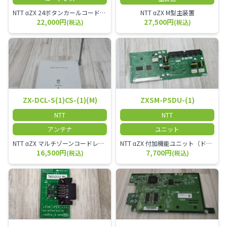
NTT αZX 24ボタンカールコードレス電話機 無線タイプ、電話機と子機が離れるタイプのカールコードレス電話機です。 決裁者様等、オフィス内を頻繁に動かれる方のご使用が多いです。
NTT αZX M型主装置
22,000円
27,500円
(税込)
(税込)
ZX-DCL-S(1)CS-(1)(M)
ZXSM-PSDU-(1)
NTT
NTT
アンテナ
ユニット
NTT αZX マルチゾーンコードレススターアンテナ(マスター)
NTT αZX 付加機能ユニット（ドアホンなど）
16,500円
7,700円
(税込)
(税込)