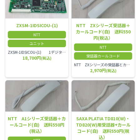
ZXSM-1IDSICOU-(1)
NTT ZXシリーズ受話器＋
カールコード(白) 送料550
NTT
円(税込）
ユニット
NTT
ZXSM-1IDSICOU-(1) 1デジタル局線ユニット
受話器カールコード
18,700円
(税込)
NTT ZXシリーズの受話器とカールコードセット／本商品は中古品となります。 写真では分かりにくいキズ・汚れなどの使用感があります。 経年変化で日焼けの色味が強くなる場合がございます。 予めご理解・ご了承頂きますようお願いいたします。
2,970円
(税込)
NTT A1シリーズ受話器＋カ
SAXA PLATIA TD810(W)・
ールコード(白) 送料550円
TD820(W)用受話器+カール
(税込）
コード(白) 送料550円(税
込）