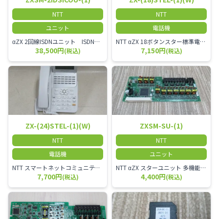
NTT
NTT
ユニット
電話機
αZX 2回線ISDNユニット ISDN回線を2本収容可能です。
NTT αZX 18ボタンスター標準電話機(白)
38,500円
7,150円
(税込)
(税込)
ZX-(24)STEL-(1)(W)
ZXSM-SU-(1)
NTT
NTT
電話機
ユニット
NTT スマートネットコミュニティαZX 24ボタンスター標準電話機
NTT αZX スターユニット 多機能電話機ユニット
7,700円
4,400円
(税込)
(税込)