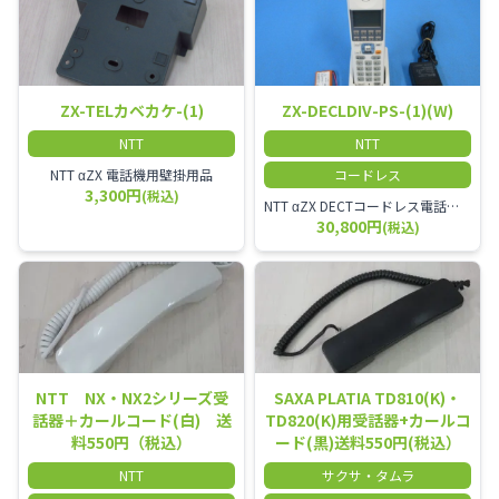
ZX-TELカベカケ-(1)
ZX-DECLDIV-PS-(1)(W)
NTT
NTT
NTT αZX 電話機用壁掛用品
コードレス
3,300円
(税込)
NTT αZX DECTコードレス電話機(ダイバーシティ方式)
30,800円
(税込)
NTT NX・NX2シリーズ受
SAXA PLATIA TD810(K)・
話器＋カールコード(白) 送
TD820(K)用受話器+カールコ
料550円（税込）
ード(黒)送料550円(税込）
NTT
サクサ・タムラ