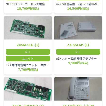
NTT αZX DECTコードレス電話機 電波方式がDECTで、 防水機能（IPX4:あらゆる方向からの水の飛まつを受けても有害な影響を受けない。)を備えた 接続装置と子機の一対シングルゾーンコードレスです。
αZX S型主装置 2名～10名様のオフィスに適しております。
18,700円
16,500円
(税込)
(税込)
ZXSM-SLU-(1)
ZX-SSLAP-(1)
NTT
NTT
ユニット
αZX スター回線 単体アダプター 受付電話機、ドアホン、FAX等を1台収容できる装置です。
9,900円
(税込)
αZX 単体電話機ユニット 単体電話機、複合機、ドアホン等、 2台分収容可能にするユニット
7,700円
(税込)
ZXSM-2IDSICOU-(1)
ZX-(18)STEL-(1)(W)