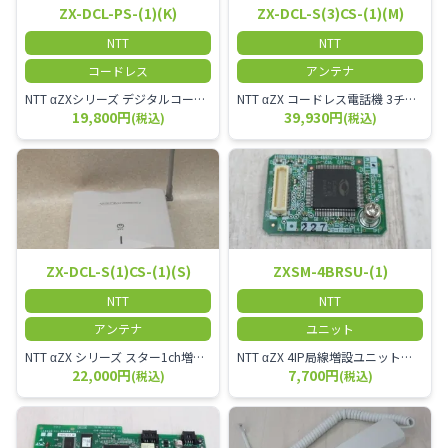
ZX-DCL-PS-(1)(K)
ZX-DCL-S(3)CS-(1)(M)
NTT
NTT
コードレス
アンテナ
NTT αZXシリーズ デジタルコードレス電話機（黒） 倉庫や工場など、オフィスから離れて仕事をする方に適しています。 コードレス単体では使用できないので、別途、専用の主装置及びアンテナが必要です。
NTT αZX コードレス電話機 3チャンネル用 接続装置 マスター デジタルコードレス（ZX-DCL-PS等）の専用管理用アンテナです。
19,800円
39,930円
(税込)
(税込)
ZX-DCL-S(1)CS-(1)(S)
ZXSM-4BRSU-(1)
NTT
NTT
アンテナ
ユニット
NTT αZX シリーズ スター1ch増設接続装置 コードレス接続用アンテナ ZX-DCL-S1CS-1M ZX-DCL-PS等と組み合わせて使用します。 ZX-DCL-PSを複数台接続できますが同時に通話できるのは１台のみです。
NTT αZX 4IP局線増設ユニット ひかり電話オフィスタイプで4ch以上にしたい場合必要となるユニットです。
22,000円
7,700円
(税込)
(税込)