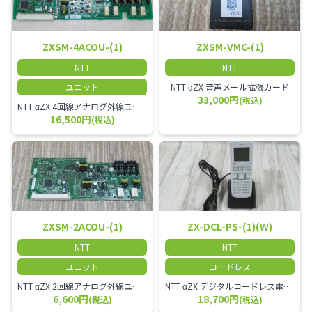
ZXSM-4ACOU-(1)
ZXSM-VMC-(1)
NTT
NTT
ユニット
NTT αZX 音声メール拡張カード
33,000円
(税込)
NTT αZX 4回線アナログ外線ユニット アナログ4ch収容ユニット
16,500円
(税込)
ZXSM-2ACOU-(1)
ZX-DCL-PS-(1)(W)
NTT
NTT
ユニット
コードレス
NTT αZX 2回線アナログ外線ユニット
NTT αZX デジタルコードレス電話機 対応主装置及びアンテナを使用してご利用いただけます。 特に工場や倉庫等、オフィスから離れたところで作業をされている方に適しています。
6,600円
18,700円
(税込)
(税込)