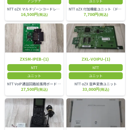
アンテナ
ユニット
NTT αZX マルチゾーンコードレススターアンテナ(マスター)
NTT αZX 付加機能ユニット（ドアホンなど）
16,500円
7,700円
(税込)
(税込)
ZXSM-IPEB-(1)
ZXL-VOIPU-(1)
NTT
NTT
ユニット
ユニット
NTT VoIP通話回路拡張用ボード ZXSM－IP内線ボード－「1」
NTT αZX 音声変換ユニット
27,500円
33,000円
(税込)
(税込)