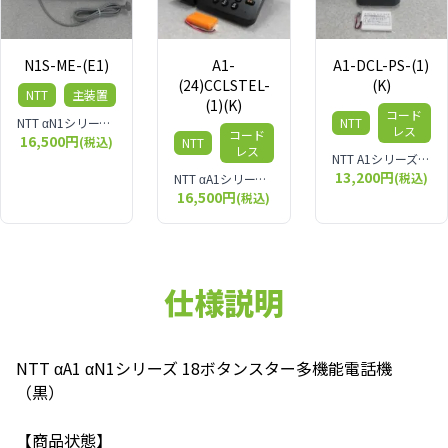
N1S-ME-(E1)
A1-
A1-DCL-PS-(1)
(24)CCLSTEL-
(K)
NTT
主装置
(1)(K)
コード
NTT αN1シリーズ S型主装置◆外線仕様初期 0最大 4◆内線仕様初期 0最大 10◆ユニット仕様初期 最大 6枚フリースロット6 指定スロット0【フリースロット】フリースロットはポート1.2.3.4.5.6です4BRUユニット実装時はポート6のみ実装可能◆サイズと消費電力サイズ 389mm×124mm×312mm消費電力
NTT
レス
コード
16,500円
(税込)
NTT
レス
NTT A1シリーズ A1-DCL-PS-(1)(K) デジタルコードレス電話機 ※A1-MES-(1)等と組み合わせて使用します。 IPX4相当の生活防水性能を装備
13,200円
(税込)
NTT αA1シリーズ カールコードレス電話機
16,500円
(税込)
仕様説明
NTT αA1 αN1シリーズ 18ボタンスター多機能電話機
（黒）
【商品状態】