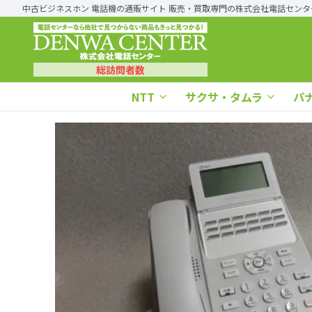
中古ビジネスホン 電話機の通販サイト 販売・買取専門の株式会社電話センタ
総訪問者数
NTT
サクサ・タムラ
パ