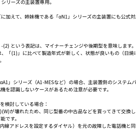
1」シリーズの主装置専用。
リーズに加えて、姉妹機である「αN1」シリーズの主装置にも公式対
い
 -(2) という表記は、マイナーチェンジや後期型を意味します
ルは、「(1)」に比べて製造年式が新しく、状態が良いもの（日
。
A1」シリーズ（A1-MESなど）の場合、主装置側のシステムバー
の電話機を認識しないケースがあるため注意が必要です。
」を検討している場合：
EL-(2)(W)が壊れたため、同じ型番の中古品などを買ってきて
可能です。
内線アドレスを設定するダイヤル）を元の故障した電話機と同