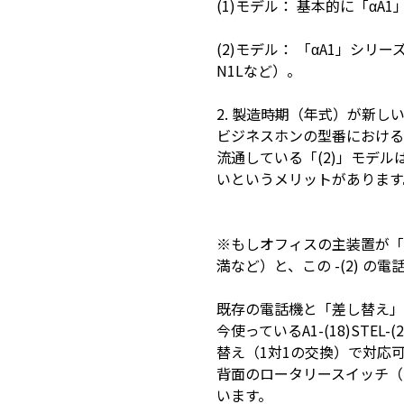
(1)モデル： 基本的に「αA
(2)モデル： 「αA1」シ
N1Lなど）。
2. 製造時期（年式）が新し
ビジネスホンの型番における
流通している「(2)」モデ
いというメリットがあります
※もしオフィスの主装置が「α
満など）と、この -(2) 
既存の電話機と「差し替え
今使っているA1-(18)ST
替え（1対1の交換）で対応
背面のロータリースイッチ（
います。