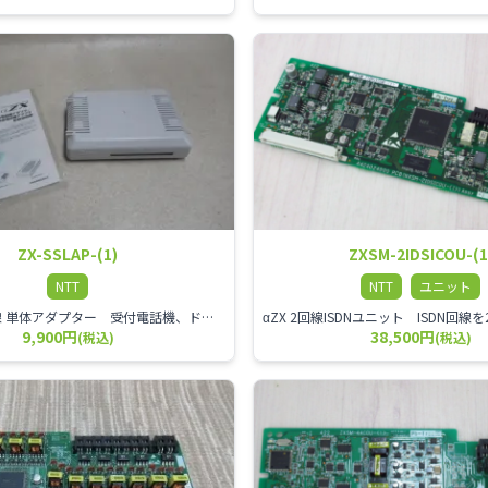
ZX-SSLAP-(1)
ZXSM-2IDSICOU-(1
NTT
NTT
ユニット
αZX スター回線 単体アダプター 受付電話機、ドアホン、FAX等を1台収容できる装置です。
9,900円
38,500円
(税込)
(税込)