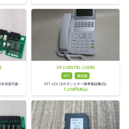
)
ZX-(18)STEL-(1)(W)
NTT
電話機
αZX 2回線ISDNユニット ISDN回線を2本収容可能です。
NTT αZX 18ボタンスター標準電話機(白)
7,150円
(税込)