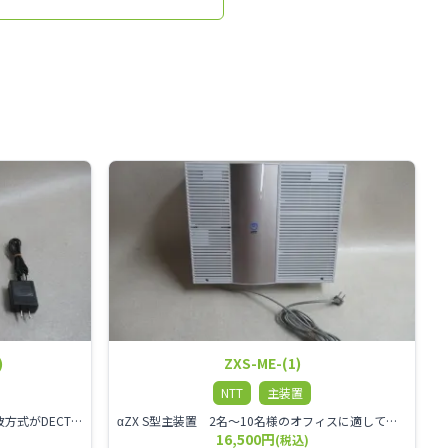
)
ZXS-ME-(1)
NTT
主装置
NTT αZX DECTコードレス電話機 電波方式がDECTで、 防水機能（IPX4:あらゆる方向からの水の飛まつを受けても有害な影響を受けない。)を備えた 接続装置と子機の一対シングルゾーンコードレスです。
αZX S型主装置 2名～10名様のオフィスに適しております。
16,500円
(税込)