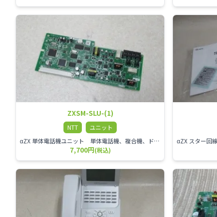
ZXSM-SLU-(1)
NTT
ユニット
αZX 単体電話機ユニット 単体電話機、複合機、ドアホン等、 2台分収容可能にするユニット
7,700円
(税込)