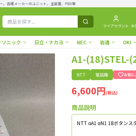
ー。各種メーカーのユニット、主装置、PBX等
マイアカウント
お
ナソニック
日立・ナカヨ
NEC
岩通
OKI
A1-(18)STE
NTT
電話機
お気に
6,600円
(税込)
商品説明
NTT αA1 αN1 18ボ