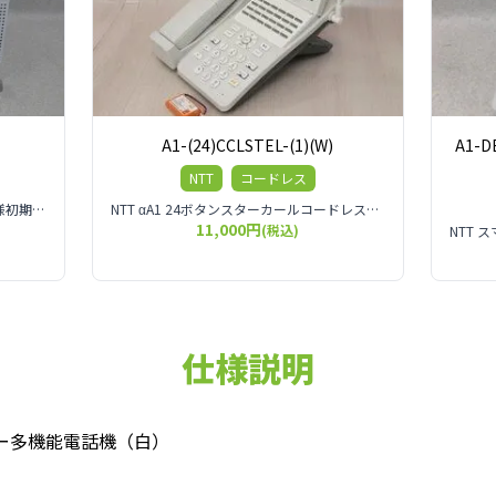
A1-(24)CCLSTEL-(1)(W)
A1-D
NTT
コードレス
NTT αN1シリーズ S型主装置◆外線仕様初期 0最大 4◆内線仕様初期 0最大 10◆ユニット仕様初期 最大 6枚フリースロット6 指定スロット0【フリースロット】フリースロットはポート1.2.3.4.5.6です4BRUユニット実装時はポート6のみ実装可能◆サイズと消費電力サイズ 389mm×124mm×312mm消費電力
NTT αA1 24ボタンスターカールコードレス電話機
11,000円
(税込)
仕様説明
ンスター多機能電話機（白）