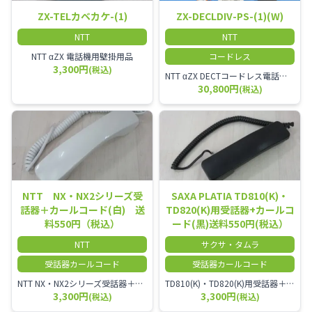
ZX-TELカベカケ-(1)
ZX-DECLDIV-PS-(1)(W)
NTT
NTT
NTT αZX 電話機用壁掛用品
コードレス
3,300円
(税込)
NTT αZX DECTコードレス電話機(ダイバーシティ方式)
30,800円
(税込)
NTT NX・NX2シリーズ受
SAXA PLATIA TD810(K)・
話器＋カールコード(白) 送
TD820(K)用受話器+カールコ
料550円（税込）
ード(黒)送料550円(税込）
NTT
サクサ・タムラ
受話器カールコード
受話器カールコード
NTT NX・NX2シリーズ受話器＋カールコード
TD810(K)・TD820(K)用受話器＋カールコード セット／本商品は中古品となります。 写真では分かりにくいキズ・汚れなどの使用感があります。 予めご理解・ご了承頂きますようお願いいたします。
3,300円
3,300円
(税込)
(税込)