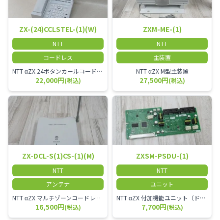
ZX-(24)CCLSTEL-(1)(W)
ZXM-ME-(1)
NTT
NTT
コードレス
主装置
NTT αZX 24ボタンカールコードレス電話機 無線タイプ、電話機と子機が離れるタイプのカールコードレス電話機です。 決裁者様等、オフィス内を頻繁に動かれる方のご使用が多いです。
NTT αZX M型主装置
22,000円
27,500円
(税込)
(税込)
ZX-DCL-S(1)CS-(1)(M)
ZXSM-PSDU-(1)
NTT
NTT
アンテナ
ユニット
NTT αZX マルチゾーンコードレススターアンテナ(マスター)
NTT αZX 付加機能ユニット（ドアホンなど）
16,500円
7,700円
(税込)
(税込)