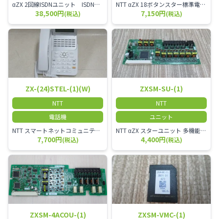
αZX 2回線ISDNユニット ISDN回線を2本収容可能です。
NTT αZX 18ボタンスター標準電話機(白)
38,500円
7,150円
(税込)
(税込)
ZX-(24)STEL-(1)(W)
ZXSM-SU-(1)
NTT
NTT
電話機
ユニット
NTT スマートネットコミュニティαZX 24ボタンスター標準電話機
NTT αZX スターユニット 多機能電話機ユニット
7,700円
4,400円
(税込)
(税込)
ZXSM-4ACOU-(1)
ZXSM-VMC-(1)