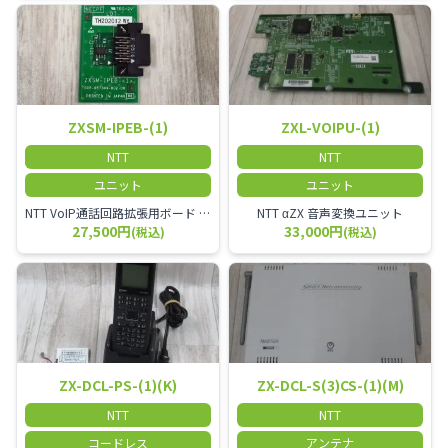
ZXSM-IPEB-(1)
ZXL-VOIPU-(1)
NTT
NTT
ユニット
ユニット
NTT VoIP通話回路拡張用ボード ZXSM－IP内線ボード－「1」
NTT αZX 音声変換ユニット
27,500円
33,000円
(税込)
(税込)
ZX-DCL-PS-(1)(K)
ZX-DCL-S(3)CS-(1)(M)
NTT
NTT
コードレス
アンテナ