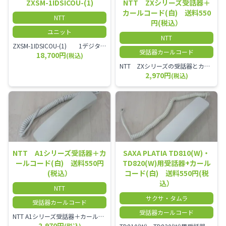
ZXSM-1IDSICOU-(1)
NTT ZXシリーズ受話器＋
カールコード(白) 送料550
NTT
円(税込）
ユニット
NTT
ZXSM-1IDSICOU-(1) 1デジタル局線ユニット
受話器カールコード
18,700円
(税込)
NTT ZXシリーズの受話器とカールコードセット／本商品は中古品となります。 写真では分かりにくいキズ・汚れなどの使用感があります。 経年変化で日焼けの色味が強くなる場合がございます。 予めご理解・ご了承頂きますようお願いいたします。
2,970円
(税込)
NTT A1シリーズ受話器＋カ
SAXA PLATIA TD810(W)・
ールコード(白) 送料550円
TD820(W)用受話器+カール
(税込）
コード(白) 送料550円(税
込）
NTT
サクサ・タムラ
受話器カールコード
受話器カールコード
NTT A1シリーズ受話器＋カールコード セット／本商品は中古品となります。 写真では分かりにくいキズ・汚れなどの使用感があります。 経年変化で日焼けの色味が強くなる場合がございます。 予めご理解・ご了承頂きますようお願いいたします。
2,970円
(税込)