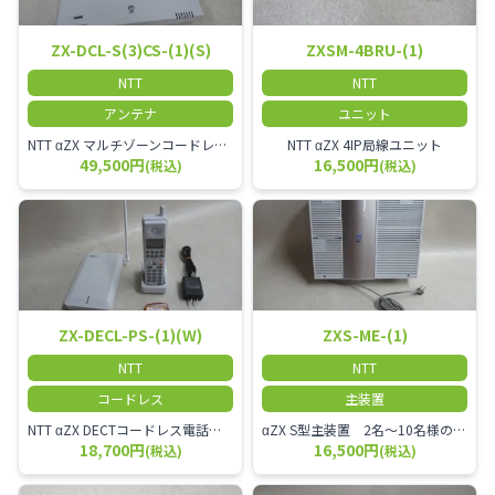
ZX-DCL-S(3)CS-(1)(S)
ZXSM-4BRU-(1)
NTT
NTT
アンテナ
ユニット
NTT αZX マルチゾーンコードレススター増設アンテナ
NTT αZX 4IP局線ユニット
49,500円
16,500円
(税込)
(税込)
ZX-DECL-PS-(1)(W)
ZXS-ME-(1)
NTT
NTT
コードレス
主装置
NTT αZX DECTコードレス電話機 電波方式がDECTで、 防水機能（IPX4:あらゆる方向からの水の飛まつを受けても有害な影響を受けない。)を備えた 接続装置と子機の一対シングルゾーンコードレスです。
αZX S型主装置 2名～10名様のオフィスに適しております。
18,700円
16,500円
(税込)
(税込)