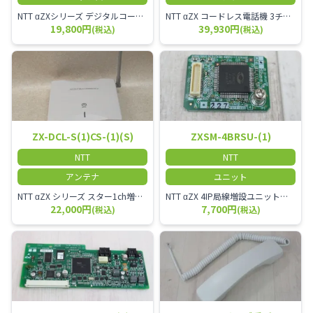
NTT αZXシリーズ デジタルコードレス電話機（黒） 倉庫や工場など、オフィスから離れて仕事をする方に適しています。 コードレス単体では使用できないので、別途、専用の主装置及びアンテナが必要です。
NTT αZX コードレス電話機 3チャンネル用 接続装置 マスター デジタルコードレス（ZX-DCL-PS等）の専用管理用アンテナです。
19,800円
39,930円
(税込)
(税込)
ZX-DCL-S(1)CS-(1)(S)
ZXSM-4BRSU-(1)
NTT
NTT
アンテナ
ユニット
NTT αZX シリーズ スター1ch増設接続装置 コードレス接続用アンテナ ZX-DCL-S1CS-1M ZX-DCL-PS等と組み合わせて使用します。 ZX-DCL-PSを複数台接続できますが同時に通話できるのは１台のみです。
NTT αZX 4IP局線増設ユニット ひかり電話オフィスタイプで4ch以上にしたい場合必要となるユニットです。
22,000円
7,700円
(税込)
(税込)