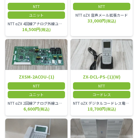
NTT
NTT
ユニット
NTT αZX 音声メール拡張カード
33,000円
(税込)
NTT αZX 4回線アナログ外線ユニット アナログ4ch収容ユニット
16,500円
(税込)
ZXSM-2ACOU-(1)
ZX-DCL-PS-(1)(W)
NTT
NTT
ユニット
コードレス
NTT αZX 2回線アナログ外線ユニット
NTT αZX デジタルコードレス電話機 対応主装置及びアンテナを使用してご利用いただけます。 特に工場や倉庫等、オフィスから離れたところで作業をされている方に適しています。
6,600円
18,700円
(税込)
(税込)