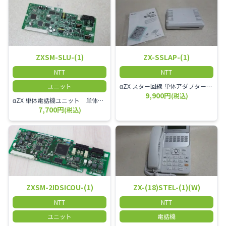
ZXSM-SLU-(1)
ZX-SSLAP-(1)
NTT
NTT
ユニット
αZX スター回線 単体アダプター 受付電話機、ドアホン、FAX等を1台収容できる装置です。
9,900円
(税込)
αZX 単体電話機ユニット 単体電話機、複合機、ドアホン等、 2台分収容可能にするユニット
7,700円
(税込)
ZXSM-2IDSICOU-(1)
ZX-(18)STEL-(1)(W)
NTT
NTT
ユニット
電話機