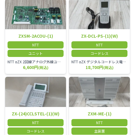
ZXSM-2ACOU-(1)
ZX-DCL-PS-(1)(W)
NTT
NTT
ユニット
コードレス
NTT αZX 2回線アナログ外線ユニット
NTT αZX デジタルコードレス電話機 対応主装置及びアンテナを使用してご利用いただけます。 特に工場や倉庫等、オフィスから離れたところで作業をされている方に適しています。
6,600円
18,700円
(税込)
(税込)
ZX-(24)CCLSTEL-(1)(W)
ZXM-ME-(1)
NTT
NTT
コードレス
主装置