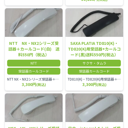
NTT NX・NX2シリーズ受
SAXA PLATIA TD810(K)・
話器＋カールコード(白) 送
TD820(K)用受話器+カールコ
料550円（税込）
ード(黒)送料550円(税込）
NTT
サクサ・タムラ
受話器カールコード
受話器カールコード
NTT NX・NX2シリーズ受話器＋カールコード
TD810(K)・TD820(K)用受話器＋カールコード セット／本商品は中古品となります。 写真では分かりにくいキズ・汚れなどの使用感があります。 予めご理解・ご了承頂きますようお願いいたします。
3,300円
3,300円
(税込)
(税込)