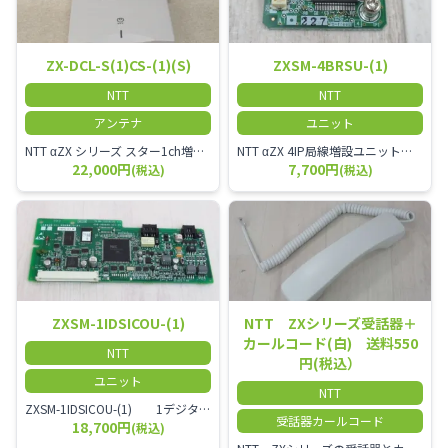
ZX-DCL-S(1)CS-(1)(S)
ZXSM-4BRSU-(1)
NTT
NTT
アンテナ
ユニット
NTT αZX シリーズ スター1ch増設接続装置 コードレス接続用アンテナ ZX-DCL-S1CS-1M ZX-DCL-PS等と組み合わせて使用します。 ZX-DCL-PSを複数台接続できますが同時に通話できるのは１台のみです。
NTT αZX 4IP局線増設ユニット ひかり電話オフィスタイプで4ch以上にしたい場合必要となるユニットです。
22,000円
7,700円
(税込)
(税込)
ZXSM-1IDSICOU-(1)
NTT ZXシリーズ受話器＋
カールコード(白) 送料550
NTT
円(税込）
ユニット
NTT
ZXSM-1IDSICOU-(1) 1デジタル局線ユニット
受話器カールコード
18,700円
(税込)