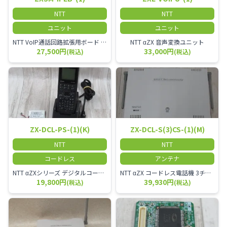
NTT
NTT
ユニット
ユニット
NTT VoIP通話回路拡張用ボード ZXSM－IP内線ボード－「1」
NTT αZX 音声変換ユニット
27,500円
33,000円
(税込)
(税込)
ZX-DCL-PS-(1)(K)
ZX-DCL-S(3)CS-(1)(M)
NTT
NTT
コードレス
アンテナ
NTT αZXシリーズ デジタルコードレス電話機（黒） 倉庫や工場など、オフィスから離れて仕事をする方に適しています。 コードレス単体では使用できないので、別途、専用の主装置及びアンテナが必要です。
NTT αZX コードレス電話機 3チャンネル用 接続装置 マスター デジタルコードレス（ZX-DCL-PS等）の専用管理用アンテナです。
19,800円
39,930円
(税込)
(税込)