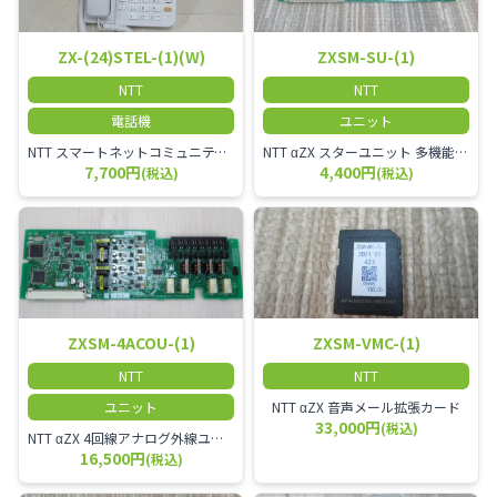
ZX-(24)STEL-(1)(W)
ZXSM-SU-(1)
NTT
NTT
電話機
ユニット
NTT スマートネットコミュニティαZX 24ボタンスター標準電話機
NTT αZX スターユニット 多機能電話機ユニット
7,700円
4,400円
(税込)
(税込)
ZXSM-4ACOU-(1)
ZXSM-VMC-(1)
NTT
NTT
ユニット
NTT αZX 音声メール拡張カード
33,000円
(税込)
NTT αZX 4回線アナログ外線ユニット アナログ4ch収容ユニット
16,500円
(税込)