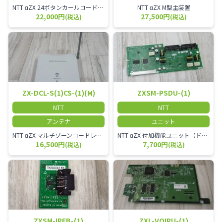
NTT αZX 24ボタンカールコードレス電話機 無線タイプ、電話機と子機が離れるタイプのカールコードレス電話機です。 決裁者様等、オフィス内を頻繁に動かれる方のご使用が多いです。
NTT αZX M型主装置
22,000円
27,500円
(税込)
(税込)
ZX-DCL-S(1)CS-(1)(M)
ZXSM-PSDU-(1)
NTT
NTT
アンテナ
ユニット
NTT αZX マルチゾーンコードレススターアンテナ(マスター)
NTT αZX 付加機能ユニット（ドアホンなど）
16,500円
7,700円
(税込)
(税込)
ZXSM-IPEB-(1)
ZXL-VOIPU-(1)