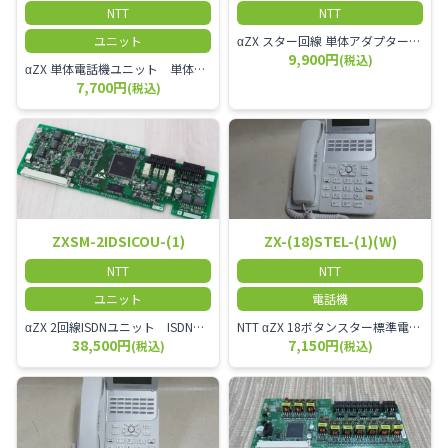
NTT
NTT
ユニット
αZX スター回線 単体アダプター 受付電話機、ドアホン、FAX等を1台収容できる装置です。
9,900円
(税込)
αZX 単体電話機ユニット 単体電話機、複合機、ドアホン等、 2台分収容可能にするユニット
7,700円
(税込)
ZXSM-2IDSICOU-(1)
ZX-(18)STEL-(1)(W)
NTT
NTT
ユニット
電話機
αZX 2回線ISDNユニット ISDN回線を2本収容可能です。
NTT αZX 18ボタンスター標準電話機(白)
38,500円
7,150円
(税込)
(税込)