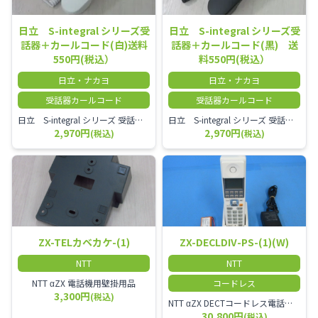
日立 S-integral シリーズ受
日立 S-integral シリーズ受
話器＋カールコード(白)送料
話器＋カールコード(黒) 送
550円(税込）
料550円(税込）
日立・ナカヨ
日立・ナカヨ
受話器カールコード
受話器カールコード
日立 S-integral シリーズ 受話器＋カールコード セット（白）／本商品は中古品となります。 写真では分かりにくいキズ・汚れなどの使用感があります。 経年変化で日焼けの色味が強くなる場合がございます。 予めご理解・ご了承頂きますようお願いいたします。
日立 S-integral シリーズ 受話器＋カールコード セット（黒）／本商品は中古品となります。 写真では分かりにくいキズ・汚れなどの使用感があります。 経年変化で日焼けの色味が強くなる場合がございます。 予めご理解・ご了承頂きますようお願いいたします。
2,970円
2,970円
(税込)
(税込)
ZX-TELカベカケ-(1)
ZX-DECLDIV-PS-(1)(W)
NTT
NTT
NTT αZX 電話機用壁掛用品
コードレス
3,300円
(税込)
NTT αZX DECTコードレス電話機(ダイバーシティ方式)
30,800円
(税込)