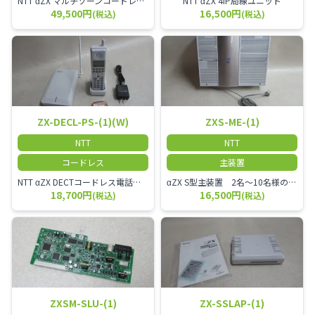
NTT αZX マルチゾーンコードレススター増設アンテナ
NTT αZX 4IP局線ユニット
49,500円
16,500円
(税込)
(税込)
ZX-DECL-PS-(1)(W)
ZXS-ME-(1)
NTT
NTT
コードレス
主装置
NTT αZX DECTコードレス電話機 電波方式がDECTで、 防水機能（IPX4:あらゆる方向からの水の飛まつを受けても有害な影響を受けない。)を備えた 接続装置と子機の一対シングルゾーンコードレスです。
αZX S型主装置 2名～10名様のオフィスに適しております。
18,700円
16,500円
(税込)
(税込)
ZXSM-SLU-(1)
ZX-SSLAP-(1)