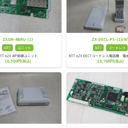
ZXSM-4BRU-(1)
ZX-DECL-PS-(1)(W
NTT
ユニット
NTT
コードレス
NTT αZX 4IP局線ユニット
16,500円
18,700円
(税込)
(税込)