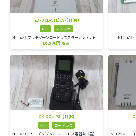
ZX-DCL-S(1)CS-(1)(M)
NTT
アンテナ
NTT αZX マルチゾーンコードレススターアンテナ(マスター)
NTT α
16,500円
(税込)
ZX-DCL-PS-(1)(K)
Z
NTT
コードレス
NTT αZXシリーズ デジタルコードレス電話機（黒） 倉庫や工場など、オフィスから離れて仕事をする方に適しています。 コードレス単体では使用できないので、別途、専用の主装置及びアンテナが必要です。