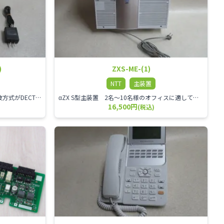
)
ZXS-ME-(1)
NTT
主装置
NTT αZX DECTコードレス電話機 電波方式がDECTで、 防水機能（IPX4:あらゆる方向からの水の飛まつを受けても有害な影響を受けない。)を備えた 接続装置と子機の一対シングルゾーンコードレスです。
αZX S型主装置 2名～10名様のオフィスに適しております。
16,500円
(税込)