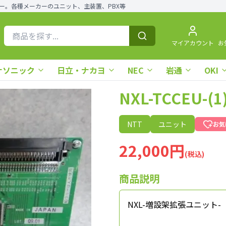
ー。各種メーカーのユニット、主装置、PBX等
マイアカウント
お
ナソニック
日立・ナカヨ
NEC
岩通
OKI
NXL-TCCEU
NTT
ユニット
お気
22,000円
(税込)
商品説明
NXL-増設架拡張ユニット-