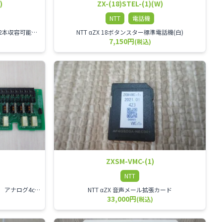
)
ZX-(18)STEL-(1)(W)
NTT
電話機
αZX 2回線ISDNユニット ISDN回線を2本収容可能です。
NTT αZX 18ボタンスター標準電話機(白)
7,150円
(税込)
ZXSM-VMC-(1)
NTT
NTT αZX 4回線アナログ外線ユニット アナログ4ch収容ユニット
NTT αZX 音声メール拡張カード
33,000円
(税込)