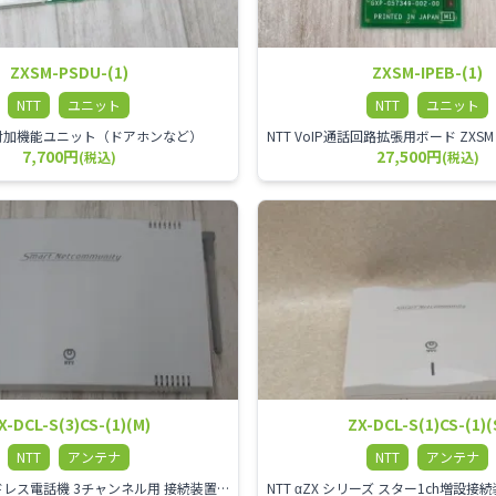
ZXSM-PSDU-(1)
ZXSM-IPEB-(1)
NTT
ユニット
NTT
ユニット
ZX 付加機能ユニット（ドアホンなど）
7,700円
27,500円
(税込)
(税込)
X-DCL-S(3)CS-(1)(M)
ZX-DCL-S(1)CS-(1)(
NTT
アンテナ
NTT
アンテナ
NTT αZX コードレス電話機 3チャンネル用 接続装置 マスター デジタルコードレス（ZX-DCL-PS等）の専用管理用アンテナです。