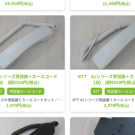
39,930円
22,000円
(税込)
(税込)
Xシリーズ受話器＋カールコード
NTT A1シリーズ受話器＋
白) 送料550円(税込）
(白) 送料550円(税
T
受話器カールコード
NTT
受話器カールコ
NTT ZXシリーズの受話器とカールコードセット／本商品は中古品となります。 写真では分かりにくいキズ・汚れなどの使用感があります。 経年変化で日焼けの色味が強くなる場合がございます。 予めご理解・ご了承頂きますようお願いいたします。
2,970円
2,970円
(税込)
(税込)