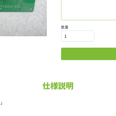
数量
仕様説明
1」