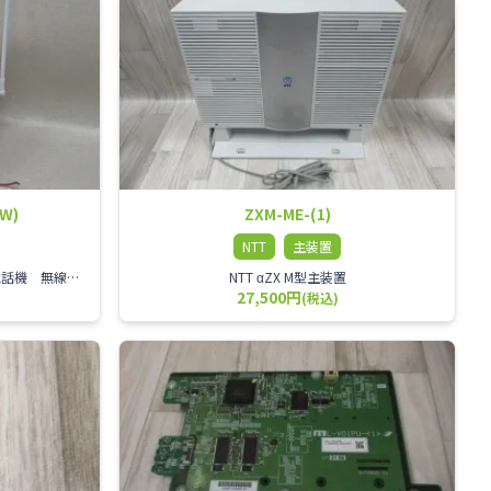
(W)
ZXM-ME-(1)
NTT
主装置
NTT αZX 24ボタンカールコードレス電話機 無線タイプ、電話機と子機が離れるタイプのカールコードレス電話機です。 決裁者様等、オフィス内を頻繁に動かれる方のご使用が多いです。
NTT αZX M型主装置
27,500円
(税込)