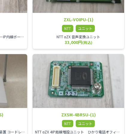
ZXL-VOIPU-(1)
NTT
ユニット
NTT VoIP通話回路拡張用ボード ZXSM－IP内線ボード－「1」
NTT αZX 音声変換ユニット
33,000円
(税込)
S)
ZXSM-4BRSU-(1)
NTT
ユニット
NTT αZX シリーズ スター1ch増設接続装置 コードレス接続用アンテナ ZX-DCL-S1CS-1M ZX-DCL-PS等と組み合わせて使用します。 ZX-DCL-PSを複数台接続できますが同時に通話できるのは１台のみです。
NTT αZX 4IP局線増設ユニット ひかり電話オフィスタイプで4ch以上にしたい場合必要となるユニットです。