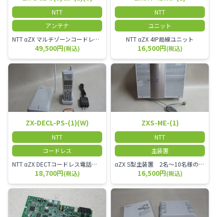
NTT
NTT
アンテナ
ユニット
NTT αZX マルチゾーンコードレススター増設アンテナ
NTT αZX 4IP局線ユニット
49,500円
16,500円
(税込)
(税込)
ZX-DECL-PS-(1)(W)
ZXS-ME-(1)
NTT
NTT
コードレス
主装置
NTT αZX DECTコードレス電話機 電波方式がDECTで、 防水機能（IPX4:あらゆる方向からの水の飛まつを受けても有害な影響を受けない。)を備えた 接続装置と子機の一対シングルゾーンコードレスです。
αZX S型主装置 2名～10名様のオフィスに適しております。
18,700円
16,500円
(税込)
(税込)