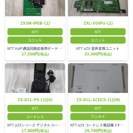
ZXSM-IPEB-(1)
ZXL-VOIPU-(1)
NTT
NTT
ユニット
ユニット
NTT VoIP通話回路拡張用ボード ZXSM－IP内線ボード－「1」
NTT αZX 音声変換ユニット
27,500円
33,000円
(税込)
(税込)
ZX-DCL-PS-(1)(K)
ZX-DCL-S(3)CS-(1)(M)
NTT
NTT
コードレス
アンテナ
NTT αZXシリーズ デジタルコードレス電話機（黒） 倉庫や工場など、オフィスから離れて仕事をする方に適しています。 コードレス単体では使用できないので、別途、専用の主装置及びアンテナが必要です。
NTT αZX コードレス電話機 3チャンネル用 接続装置 マスター デジタルコードレス（ZX-DCL-PS等）の専用管理用アンテナです。
17,600円
29,700円
(税込)
(税込)