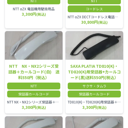
NTT
NTT
NTT αZX 電話機用壁掛用品
コードレス
3,300円
(税込)
NTT αZX DECTコードレス電話機(ダイバーシティ方式)
30,800円
(税込)
NTT NX・NX2シリーズ受
SAXA PLATIA TD810(K)・
話器＋カールコード(白) 送
TD820(K)用受話器+カールコ
料550円（税込）
ード(黒)送料550円(税込）
NTT
サクサ・タムラ
受話器カールコード
受話器カールコード
NTT NX・NX2シリーズ受話器＋カールコード
TD810(K)・TD820(K)用受話器＋カールコード セット／本商品は中古品となります。 写真では分かりにくいキズ・汚れなどの使用感があります。 予めご理解・ご了承頂きますようお願いいたします。
3,300円
3,300円
(税込)
(税込)