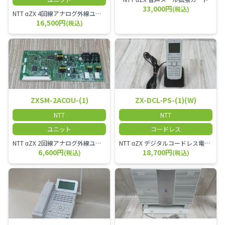
33,000円
(税込)
NTT αZX 4回線アナログ外線ユニット アナログ4ch収容ユニット
16,500円
(税込)
ZXSM-2ACOU-(1)
ZX-DCL-PS-(1)(W)
NTT
NTT
ユニット
コードレス
NTT αZX 2回線アナログ外線ユニット
NTT αZX デジタルコードレス電話機 対応主装置及びアンテナを使用してご利用いただけます。 特に工場や倉庫等、オフィスから離れたところで作業をされている方に適しています。
6,600円
18,700円
(税込)
(税込)