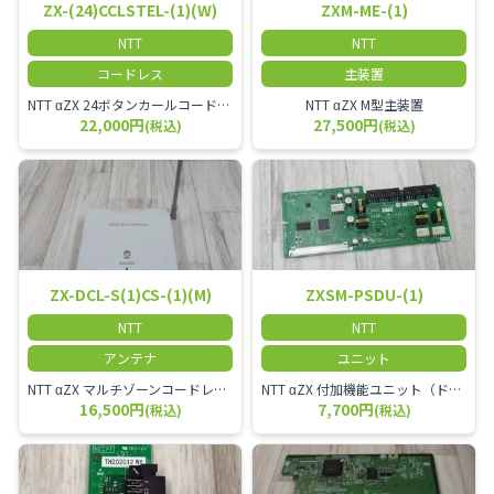
ZX-(24)CCLSTEL-(1)(W)
ZXM-ME-(1)
NTT
NTT
コードレス
主装置
NTT αZX 24ボタンカールコードレス電話機 無線タイプ、電話機と子機が離れるタイプのカールコードレス電話機です。 決裁者様等、オフィス内を頻繁に動かれる方のご使用が多いです。
NTT αZX M型主装置
22,000円
27,500円
(税込)
(税込)
ZX-DCL-S(1)CS-(1)(M)
ZXSM-PSDU-(1)
NTT
NTT
アンテナ
ユニット
NTT αZX マルチゾーンコードレススターアンテナ(マスター)
NTT αZX 付加機能ユニット（ドアホンなど）
16,500円
7,700円
(税込)
(税込)