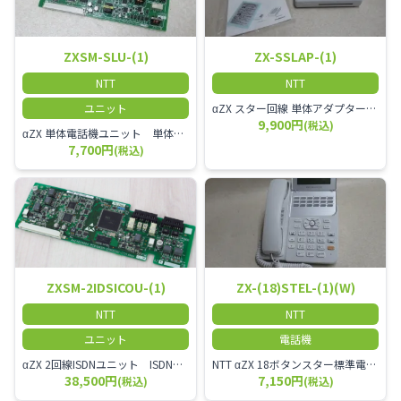
ZXSM-SLU-(1)
ZX-SSLAP-(1)
NTT
NTT
ユニット
αZX スター回線 単体アダプター 受付電話機、ドアホン、FAX等を1台収容できる装置です。
9,900円
(税込)
αZX 単体電話機ユニット 単体電話機、複合機、ドアホン等、 2台分収容可能にするユニット
7,700円
(税込)
ZXSM-2IDSICOU-(1)
ZX-(18)STEL-(1)(W)
NTT
NTT
ユニット
電話機
αZX 2回線ISDNユニット ISDN回線を2本収容可能です。
NTT αZX 18ボタンスター標準電話機(白)
38,500円
7,150円
(税込)
(税込)