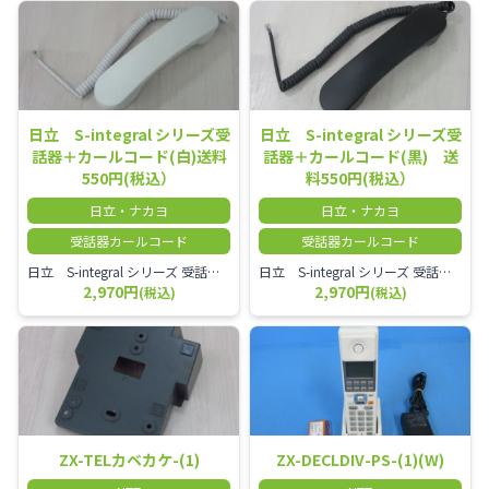
日立 S-integral シリーズ受
日立 S-integral シリーズ受
話器＋カールコード(白)送料
話器＋カールコード(黒) 送
550円(税込）
料550円(税込）
日立・ナカヨ
日立・ナカヨ
受話器カールコード
受話器カールコード
日立 S-integral シリーズ 受話器＋カールコード セット（白）／本商品は中古品となります。 写真では分かりにくいキズ・汚れなどの使用感があります。 経年変化で日焼けの色味が強くなる場合がございます。 予めご理解・ご了承頂きますようお願いいたします。
日立 S-integral シリーズ 受話器＋カールコード セット（黒）／本商品は中古品となります。 写真では分かりにくいキズ・汚れなどの使用感があります。 経年変化で日焼けの色味が強くなる場合がございます。 予めご理解・ご了承頂きますようお願いいたします。
2,970円
2,970円
(税込)
(税込)
ZX-TELカベカケ-(1)
ZX-DECLDIV-PS-(1)(W)