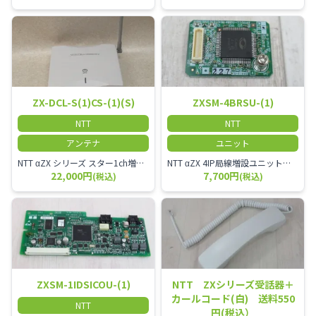
ZX-DCL-S(1)CS-(1)(S)
ZXSM-4BRSU-(1)
NTT
NTT
アンテナ
ユニット
NTT αZX シリーズ スター1ch増設接続装置 コードレス接続用アンテナ ZX-DCL-S1CS-1M ZX-DCL-PS等と組み合わせて使用します。 ZX-DCL-PSを複数台接続できますが同時に通話できるのは１台のみです。
NTT αZX 4IP局線増設ユニット ひかり電話オフィスタイプで4ch以上にしたい場合必要となるユニットです。
22,000円
7,700円
(税込)
(税込)
ZXSM-1IDSICOU-(1)
NTT ZXシリーズ受話器＋
カールコード(白) 送料550
NTT
円(税込）