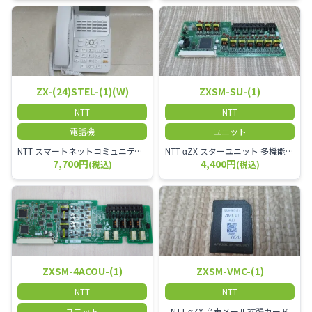
ZX-(24)STEL-(1)(W)
ZXSM-SU-(1)
NTT
NTT
電話機
ユニット
NTT スマートネットコミュニティαZX 24ボタンスター標準電話機
NTT αZX スターユニット 多機能電話機ユニット
7,700円
4,400円
(税込)
(税込)
ZXSM-4ACOU-(1)
ZXSM-VMC-(1)
NTT
NTT
ユニット
NTT αZX 音声メール拡張カード