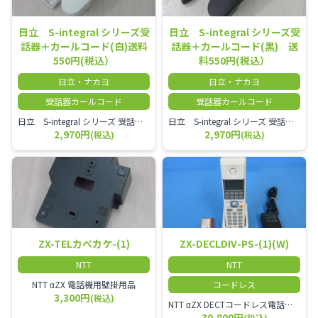
日立 S-integral シリーズ受
日立 S-integral シリーズ受
話器＋カールコード(白)送料
話器＋カールコード(黒) 送
550円(税込）
料550円(税込）
日立・ナカヨ
日立・ナカヨ
受話器カールコード
受話器カールコード
日立 S-integral シリーズ 受話器＋カールコード セット（白）／本商品は中古品となります。 写真では分かりにくいキズ・汚れなどの使用感があります。 経年変化で日焼けの色味が強くなる場合がございます。 予めご理解・ご了承頂きますようお願いいたします。
日立 S-integral シリーズ 受話器＋カールコード セット（黒）／本商品は中古品となります。 写真では分かりにくいキズ・汚れなどの使用感があります。 経年変化で日焼けの色味が強くなる場合がございます。 予めご理解・ご了承頂きますようお願いいたします。
2,970円
2,970円
(税込)
(税込)
ZX-TELカベカケ-(1)
ZX-DECLDIV-PS-(1)(W)
NTT
NTT
NTT αZX 電話機用壁掛用品
コードレス
3,300円
(税込)
NTT αZX DECTコードレス電話機(ダイバーシティ方式)
30,800円
(税込)