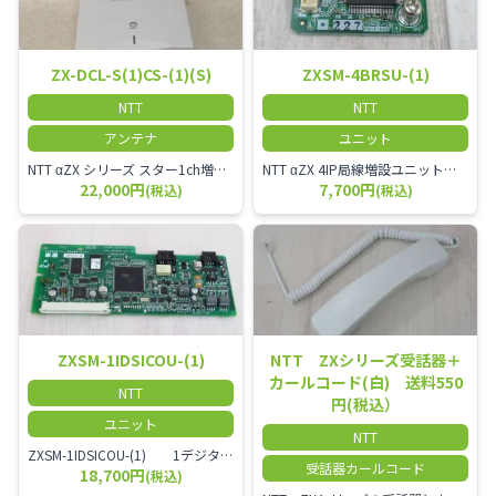
ZX-DCL-S(1)CS-(1)(S)
ZXSM-4BRSU-(1)
NTT
NTT
アンテナ
ユニット
NTT αZX シリーズ スター1ch増設接続装置 コードレス接続用アンテナ ZX-DCL-S1CS-1M ZX-DCL-PS等と組み合わせて使用します。 ZX-DCL-PSを複数台接続できますが同時に通話できるのは１台のみです。
NTT αZX 4IP局線増設ユニット ひかり電話オフィスタイプで4ch以上にしたい場合必要となるユニットです。
22,000円
7,700円
(税込)
(税込)
ZXSM-1IDSICOU-(1)
NTT ZXシリーズ受話器＋
カールコード(白) 送料550
NTT
円(税込）
ユニット
NTT
ZXSM-1IDSICOU-(1) 1デジタル局線ユニット
受話器カールコード
18,700円
(税込)