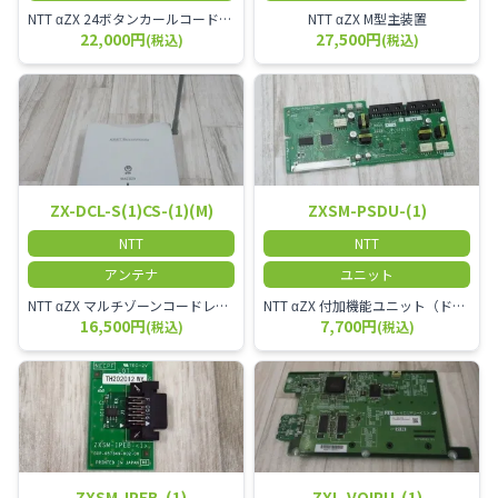
NTT αZX 24ボタンカールコードレス電話機 無線タイプ、電話機と子機が離れるタイプのカールコードレス電話機です。 決裁者様等、オフィス内を頻繁に動かれる方のご使用が多いです。
NTT αZX M型主装置
22,000円
27,500円
(税込)
(税込)
ZX-DCL-S(1)CS-(1)(M)
ZXSM-PSDU-(1)
NTT
NTT
アンテナ
ユニット
NTT αZX マルチゾーンコードレススターアンテナ(マスター)
NTT αZX 付加機能ユニット（ドアホンなど）
16,500円
7,700円
(税込)
(税込)
ZXSM-IPEB-(1)
ZXL-VOIPU-(1)