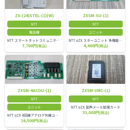
ZX-(24)STEL-(1)(W)
ZXSM-SU-(1)
NTT
NTT
電話機
ユニット
NTT スマートネットコミュニティαZX 24ボタンスター標準電話機
NTT αZX スターユニット 多機能電話機ユニット
7,700円
4,400円
(税込)
(税込)
ZXSM-4ACOU-(1)
ZXSM-VMC-(1)
NTT
NTT
ユニット
NTT αZX 音声メール拡張カード
33,000円
(税込)
NTT αZX 4回線アナログ外線ユニット アナログ4ch収容ユニット
16,500円
(税込)