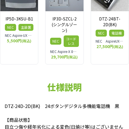
IP5D-3KSU-B1
IP3D-SZCL-2
DTZ-24BT-
(シングルゾー
2D(BK)
NEC
主装置
ン)
NEC
電話機
NEC Aspire-UX 主装置 IP5D-3KSU-B１
コード
5,500円
(税込)
NEC
NEC AspireUX DTZ-24D-2D(BK) 24ボタン カールコードレス(黒)
レス
27,500円
(税込)
NEC Aspire-X 8ボタンコードレス電話機 シングルゾーン／本商品は中古品となります。 写真では分かりにくいキズ・汚れ・欠けなどの使用感があります。 予めご理解・ご了承頂きますようお願いいたします。
29,700円
(税込)
仕様説明
DTZ-24D-2D(BK) 24ボタンデジタル多機能電話機 黒
【商品状態】
目立つ傷や経年劣化による変色(日焼け等)はございません