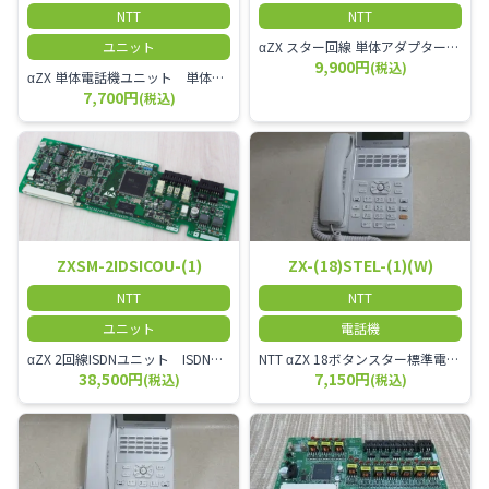
NTT
NTT
ユニット
αZX スター回線 単体アダプター 受付電話機、ドアホン、FAX等を1台収容できる装置です。
9,900円
(税込)
αZX 単体電話機ユニット 単体電話機、複合機、ドアホン等、 2台分収容可能にするユニット
7,700円
(税込)
ZXSM-2IDSICOU-(1)
ZX-(18)STEL-(1)(W)
NTT
NTT
ユニット
電話機
αZX 2回線ISDNユニット ISDN回線を2本収容可能です。
NTT αZX 18ボタンスター標準電話機(白)
38,500円
7,150円
(税込)
(税込)