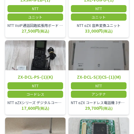
NTT
NTT
ユニット
ユニット
NTT VoIP通話回路拡張用ボード ZXSM－IP内線ボード－「1」
NTT αZX 音声変換ユニット
27,500円
33,000円
(税込)
(税込)
ZX-DCL-PS-(1)(K)
ZX-DCL-S(3)CS-(1)(M)
NTT
NTT
コードレス
アンテナ
NTT αZXシリーズ デジタルコードレス電話機（黒） 倉庫や工場など、オフィスから離れて仕事をする方に適しています。 コードレス単体では使用できないので、別途、専用の主装置及びアンテナが必要です。
NTT αZX コードレス電話機 3チャンネル用 接続装置 マスター デジタルコードレス（ZX-DCL-PS等）の専用管理用アンテナです。
17,600円
29,700円
(税込)
(税込)