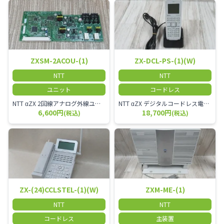
ZXSM-2ACOU-(1)
ZX-DCL-PS-(1)(W)
NTT
NTT
ユニット
コードレス
NTT αZX 2回線アナログ外線ユニット
NTT αZX デジタルコードレス電話機 対応主装置及びアンテナを使用してご利用いただけます。 特に工場や倉庫等、オフィスから離れたところで作業をされている方に適しています。
6,600円
18,700円
(税込)
(税込)
ZX-(24)CCLSTEL-(1)(W)
ZXM-ME-(1)
NTT
NTT
コードレス
主装置