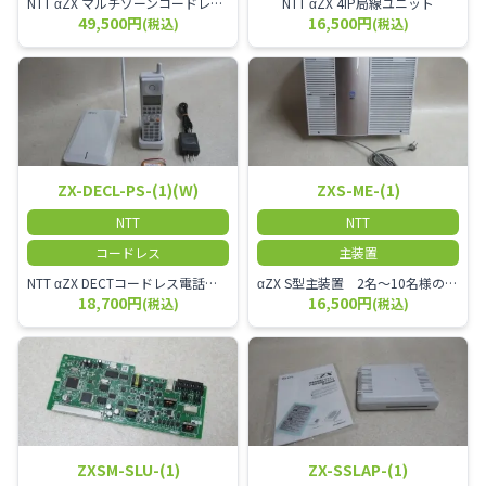
NTT αZX マルチゾーンコードレススター増設アンテナ
NTT αZX 4IP局線ユニット
49,500円
16,500円
(税込)
(税込)
ZX-DECL-PS-(1)(W)
ZXS-ME-(1)
NTT
NTT
コードレス
主装置
NTT αZX DECTコードレス電話機 電波方式がDECTで、 防水機能（IPX4:あらゆる方向からの水の飛まつを受けても有害な影響を受けない。)を備えた 接続装置と子機の一対シングルゾーンコードレスです。
αZX S型主装置 2名～10名様のオフィスに適しております。
18,700円
16,500円
(税込)
(税込)
ZXSM-SLU-(1)
ZX-SSLAP-(1)