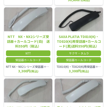
NTT NX・NX2シリーズ受
SAXA PLATIA TD810(K)・
話器＋カールコード(白) 送
TD820(K)用受話器+カールコ
料550円（税込）
ード(黒)送料550円(税込）
NTT
サクサ・タムラ
受話器カールコード
受話器カールコード
NTT NX・NX2シリーズ受話器＋カールコード
TD810(K)・TD820(K)用受話器＋カールコード セット／本商品は中古品となります。 写真では分かりにくいキズ・汚れなどの使用感があります。 予めご理解・ご了承頂きますようお願いいたします。
3,300円
3,300円
(税込)
(税込)