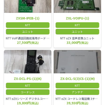
ZXSM-IPEB-(1)
ZXL-VOIPU-(1)
NTT
NTT
ユニット
ユニット
NTT VoIP通話回路拡張用ボード ZXSM－IP内線ボード－「1」
NTT αZX 音声変換ユニット
27,500円
33,000円
(税込)
(税込)
ZX-DCL-PS-(1)(K)
ZX-DCL-S(3)CS-(1)(M)
NTT
NTT
コードレス
アンテナ
NTT αZXシリーズ デジタルコードレス電話機（黒） 倉庫や工場など、オフィスから離れて仕事をする方に適しています。 コードレス単体では使用できないので、別途、専用の主装置及びアンテナが必要です。
NTT αZX コードレス電話機 3チャンネル用 接続装置 マスター デジタルコードレス（ZX-DCL-PS等）の専用管理用アンテナです。
19,800円
39,930円
(税込)
(税込)