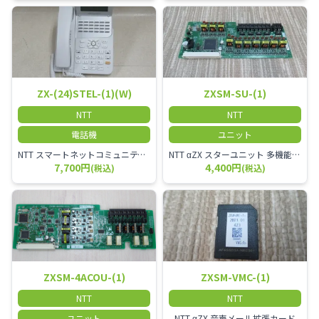
ZX-(24)STEL-(1)(W)
ZXSM-SU-(1)
NTT
NTT
電話機
ユニット
NTT スマートネットコミュニティαZX 24ボタンスター標準電話機
NTT αZX スターユニット 多機能電話機ユニット
7,700円
4,400円
(税込)
(税込)
ZXSM-4ACOU-(1)
ZXSM-VMC-(1)
NTT
NTT
ユニット
NTT αZX 音声メール拡張カード