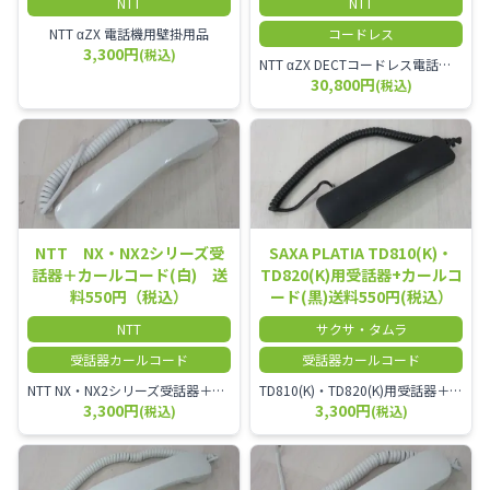
NTT
NTT
NTT αZX 電話機用壁掛用品
コードレス
3,300円
(税込)
NTT αZX DECTコードレス電話機(ダイバーシティ方式)
30,800円
(税込)
NTT NX・NX2シリーズ受
SAXA PLATIA TD810(K)・
話器＋カールコード(白) 送
TD820(K)用受話器+カールコ
料550円（税込）
ード(黒)送料550円(税込）
NTT
サクサ・タムラ
受話器カールコード
受話器カールコード
NTT NX・NX2シリーズ受話器＋カールコード
TD810(K)・TD820(K)用受話器＋カールコード セット／本商品は中古品となります。 写真では分かりにくいキズ・汚れなどの使用感があります。 予めご理解・ご了承頂きますようお願いいたします。
3,300円
3,300円
(税込)
(税込)