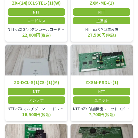
ZX-(24)CCLSTEL-(1)(W)
ZXM-ME-(1)
NTT
NTT
コードレス
主装置
NTT αZX 24ボタンカールコードレス電話機 無線タイプ、電話機と子機が離れるタイプのカールコードレス電話機です。 決裁者様等、オフィス内を頻繁に動かれる方のご使用が多いです。
NTT αZX M型主装置
22,000円
27,500円
(税込)
(税込)
ZX-DCL-S(1)CS-(1)(M)
ZXSM-PSDU-(1)
NTT
NTT
アンテナ
ユニット
NTT αZX マルチゾーンコードレススターアンテナ(マスター)
NTT αZX 付加機能ユニット（ドアホンなど）
16,500円
7,700円
(税込)
(税込)