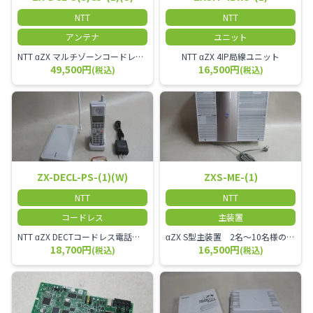
NTT
NTT
アンテナ
ユニット
NTT αZX マルチゾーンコードレススター増設アンテナ
NTT αZX 4IP局線ユニット
49,500円
16,500円
(税込)
(税込)
ZX-DECL-PS-(1)(W)
ZXS-ME-(1)
NTT
NTT
コードレス
主装置
NTT αZX DECTコードレス電話機 電波方式がDECTで、 防水機能（IPX4:あらゆる方向からの水の飛まつを受けても有害な影響を受けない。)を備えた 接続装置と子機の一対シングルゾーンコードレスです。
αZX S型主装置 2名～10名様のオフィスに適しております。
18,700円
16,500円
(税込)
(税込)