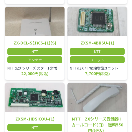
ZX-DCL-S(1)CS-(1)(S)
ZXSM-4BRSU-(1)
NTT
NTT
アンテナ
ユニット
NTT αZX シリーズ スター1ch増設接続装置 コードレス接続用アンテナ ZX-DCL-S1CS-1M ZX-DCL-PS等と組み合わせて使用します。 ZX-DCL-PSを複数台接続できますが同時に通話できるのは１台のみです。
NTT αZX 4IP局線増設ユニット ひかり電話オフィスタイプで4ch以上にしたい場合必要となるユニットです。
22,000円
7,700円
(税込)
(税込)
ZXSM-1IDSICOU-(1)
NTT ZXシリーズ受話器＋
カールコード(白) 送料550
NTT
円(税込）