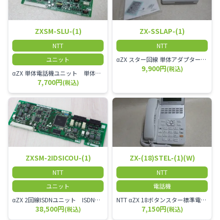
ZXSM-SLU-(1)
ZX-SSLAP-(1)
NTT
NTT
ユニット
αZX スター回線 単体アダプター 受付電話機、ドアホン、FAX等を1台収容できる装置です。
9,900円
(税込)
αZX 単体電話機ユニット 単体電話機、複合機、ドアホン等、 2台分収容可能にするユニット
7,700円
(税込)
ZXSM-2IDSICOU-(1)
ZX-(18)STEL-(1)(W)
NTT
NTT
ユニット
電話機
αZX 2回線ISDNユニット ISDN回線を2本収容可能です。
NTT αZX 18ボタンスター標準電話機(白)
38,500円
7,150円
(税込)
(税込)