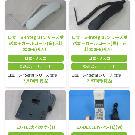
日立 S-integral シリーズ受
日立 S-integral シリーズ受
話器＋カールコード(白)送料
話器＋カールコード(黒) 送
550円(税込）
料550円(税込）
日立・ナカヨ
日立・ナカヨ
受話器カールコード
受話器カールコード
日立 S-integral シリーズ 受話器＋カールコード セット（白）／本商品は中古品となります。 写真では分かりにくいキズ・汚れなどの使用感があります。 経年変化で日焼けの色味が強くなる場合がございます。 予めご理解・ご了承頂きますようお願いいたします。
日立 S-integral シリーズ 受話器＋カールコード セット（黒）／本商品は中古品となります。 写真では分かりにくいキズ・汚れなどの使用感があります。 経年変化で日焼けの色味が強くなる場合がございます。 予めご理解・ご了承頂きますようお願いいたします。
2,970円
2,970円
(税込)
(税込)
ZX-TELカベカケ-(1)
ZX-DECLDIV-PS-(1)(W)