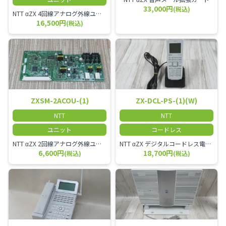
33,000円
(税込)
NTT αZX 4回線アナログ外線ユニット アナログ4ch収容ユニット
16,500円
(税込)
ZXSM-2ACOU-(1)
ZX-DCL-PS-(1)(W)
NTT
NTT
ユニット
コードレス
NTT αZX 2回線アナログ外線ユニット
NTT αZX デジタルコードレス電話機 対応主装置及びアンテナを使用してご利用いただけます。 特に工場や倉庫等、オフィスから離れたところで作業をされている方に適しています。
6,600円
18,700円
(税込)
(税込)