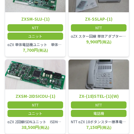
ZXSM-SLU-(1)
ZX-SSLAP-(1)
NTT
NTT
ユニット
αZX スター回線 単体アダプター 受付電話機、ドアホン、FAX等を1台収容できる装置です。
9,900円
(税込)
αZX 単体電話機ユニット 単体電話機、複合機、ドアホン等、 2台分収容可能にするユニット
7,700円
(税込)
ZXSM-2IDSICOU-(1)
ZX-(18)STEL-(1)(W)
NTT
NTT
ユニット
電話機
αZX 2回線ISDNユニット ISDN回線を2本収容可能です。
NTT αZX 18ボタンスター標準電話機(白)
38,500円
7,150円
(税込)
(税込)