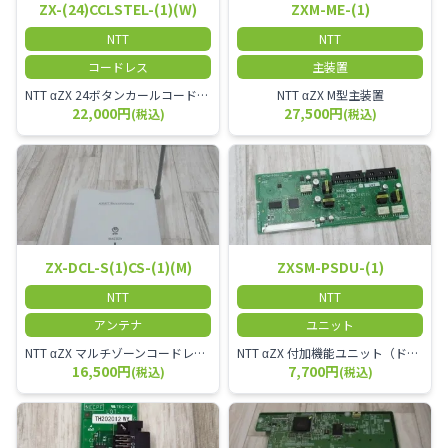
ZX-(24)CCLSTEL-(1)(W)
ZXM-ME-(1)
NTT
NTT
コードレス
主装置
NTT αZX 24ボタンカールコードレス電話機 無線タイプ、電話機と子機が離れるタイプのカールコードレス電話機です。 決裁者様等、オフィス内を頻繁に動かれる方のご使用が多いです。
NTT αZX M型主装置
22,000円
27,500円
(税込)
(税込)
ZX-DCL-S(1)CS-(1)(M)
ZXSM-PSDU-(1)
NTT
NTT
アンテナ
ユニット
NTT αZX マルチゾーンコードレススターアンテナ(マスター)
NTT αZX 付加機能ユニット（ドアホンなど）
16,500円
7,700円
(税込)
(税込)