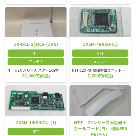
ZX-DCL-S(1)CS-(1)(S)
ZXSM-4BRSU-(1)
NTT
NTT
アンテナ
ユニット
NTT αZX シリーズ スター1ch増設接続装置 コードレス接続用アンテナ ZX-DCL-S1CS-1M ZX-DCL-PS等と組み合わせて使用します。 ZX-DCL-PSを複数台接続できますが同時に通話できるのは１台のみです。
NTT αZX 4IP局線増設ユニット ひかり電話オフィスタイプで4ch以上にしたい場合必要となるユニットです。
22,000円
7,700円
(税込)
(税込)
ZXSM-1IDSICOU-(1)
NTT ZXシリーズ受話器＋
カールコード(白) 送料550
NTT
円(税込）