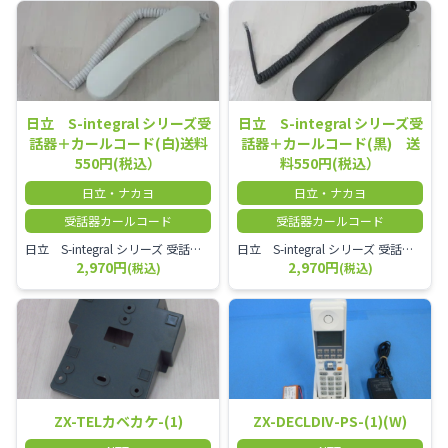
日立 S-integral シリーズ受
日立 S-integral シリーズ受
話器＋カールコード(白)送料
話器＋カールコード(黒) 送
550円(税込）
料550円(税込）
日立・ナカヨ
日立・ナカヨ
受話器カールコード
受話器カールコード
日立 S-integral シリーズ 受話器＋カールコード セット（白）／本商品は中古品となります。 写真では分かりにくいキズ・汚れなどの使用感があります。 経年変化で日焼けの色味が強くなる場合がございます。 予めご理解・ご了承頂きますようお願いいたします。
日立 S-integral シリーズ 受話器＋カールコード セット（黒）／本商品は中古品となります。 写真では分かりにくいキズ・汚れなどの使用感があります。 経年変化で日焼けの色味が強くなる場合がございます。 予めご理解・ご了承頂きますようお願いいたします。
2,970円
2,970円
(税込)
(税込)
ZX-TELカベカケ-(1)
ZX-DECLDIV-PS-(1)(W)