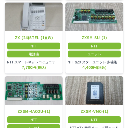
ZX-(24)STEL-(1)(W)
ZXSM-SU-(1)
NTT
NTT
電話機
ユニット
NTT スマートネットコミュニティαZX 24ボタンスター標準電話機
NTT αZX スターユニット 多機能電話機ユニット
7,700円
4,400円
(税込)
(税込)
ZXSM-4ACOU-(1)
ZXSM-VMC-(1)
NTT
NTT
ユニット
NTT αZX 音声メール拡張カード