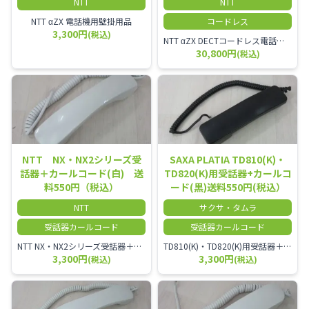
NTT
NTT
NTT αZX 電話機用壁掛用品
コードレス
3,300円
(税込)
NTT αZX DECTコードレス電話機(ダイバーシティ方式)
30,800円
(税込)
NTT NX・NX2シリーズ受
SAXA PLATIA TD810(K)・
話器＋カールコード(白) 送
TD820(K)用受話器+カールコ
料550円（税込）
ード(黒)送料550円(税込）
NTT
サクサ・タムラ
受話器カールコード
受話器カールコード
NTT NX・NX2シリーズ受話器＋カールコード
TD810(K)・TD820(K)用受話器＋カールコード セット／本商品は中古品となります。 写真では分かりにくいキズ・汚れなどの使用感があります。 予めご理解・ご了承頂きますようお願いいたします。
3,300円
3,300円
(税込)
(税込)