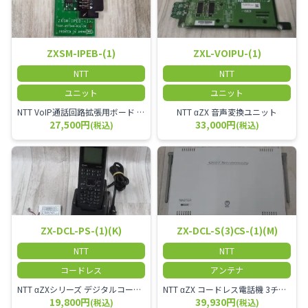
ZXSM-IPEB-(1)
ZXL-VOIPU-(1)
NTT
NTT
ユニット
ユニット
NTT VoIP通話回路拡張用ボード ZXSM－IP内線ボード－「1」
NTT αZX 音声変換ユニット
27,500円
33,000円
(税込)
(税込)
ZX-DCL-PS-(1)(K)
ZX-DCL-S(3)CS-(1)(M)
NTT
NTT
コードレス
アンテナ
NTT αZXシリーズ デジタルコードレス電話機（黒） 倉庫や工場など、オフィスから離れて仕事をする方に適しています。 コードレス単体では使用できないので、別途、専用の主装置及びアンテナが必要です。
NTT αZX コードレス電話機 3チャンネル用 接続装置 マスター デジタルコードレス（ZX-DCL-PS等）の専用管理用アンテナです。
19,800円
39,930円
(税込)
(税込)