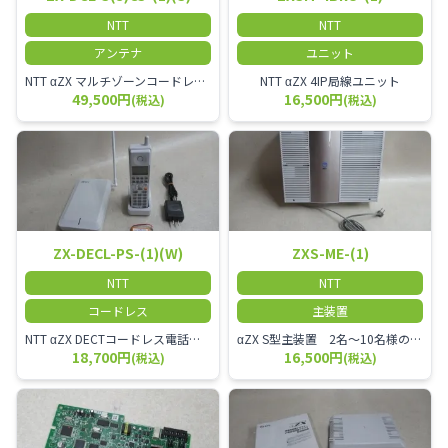
NTT
NTT
アンテナ
ユニット
NTT αZX マルチゾーンコードレススター増設アンテナ
NTT αZX 4IP局線ユニット
49,500円
16,500円
(税込)
(税込)
ZX-DECL-PS-(1)(W)
ZXS-ME-(1)
NTT
NTT
コードレス
主装置
NTT αZX DECTコードレス電話機 電波方式がDECTで、 防水機能（IPX4:あらゆる方向からの水の飛まつを受けても有害な影響を受けない。)を備えた 接続装置と子機の一対シングルゾーンコードレスです。
αZX S型主装置 2名～10名様のオフィスに適しております。
18,700円
16,500円
(税込)
(税込)