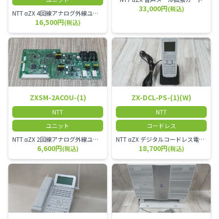
33,000円
(税込)
NTT αZX 4回線アナログ外線ユニット アナログ4ch収容ユニット
16,500円
(税込)
ZXSM-2ACOU-(1)
ZX-DCL-PS-(1)(W)
NTT
NTT
ユニット
コードレス
NTT αZX 2回線アナログ外線ユニット
NTT αZX デジタルコードレス電話機 対応主装置及びアンテナを使用してご利用いただけます。 特に工場や倉庫等、オフィスから離れたところで作業をされている方に適しています。
6,600円
18,700円
(税込)
(税込)