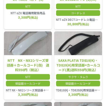
NTT
NTT
NTT αZX 電話機用壁掛用品
コードレス
3,300円
(税込)
NTT αZX DECTコードレス電話機(ダイバーシティ方式)
30,800円
(税込)
NTT NX・NX2シリーズ受
SAXA PLATIA TD810(K)・
話器＋カールコード(白) 送
TD820(K)用受話器+カールコ
料550円（税込）
ード(黒)送料550円(税込）
NTT
サクサ・タムラ
受話器カールコード
受話器カールコード
NTT NX・NX2シリーズ受話器＋カールコード
TD810(K)・TD820(K)用受話器＋カールコード セット／本商品は中古品となります。 写真では分かりにくいキズ・汚れなどの使用感があります。 予めご理解・ご了承頂きますようお願いいたします。
3,300円
3,300円
(税込)
(税込)