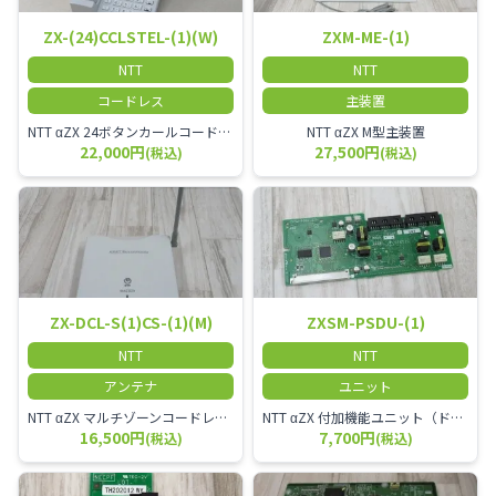
ZX-(24)CCLSTEL-(1)(W)
ZXM-ME-(1)
NTT
NTT
コードレス
主装置
NTT αZX 24ボタンカールコードレス電話機 無線タイプ、電話機と子機が離れるタイプのカールコードレス電話機です。 決裁者様等、オフィス内を頻繁に動かれる方のご使用が多いです。
NTT αZX M型主装置
22,000円
27,500円
(税込)
(税込)
ZX-DCL-S(1)CS-(1)(M)
ZXSM-PSDU-(1)
NTT
NTT
アンテナ
ユニット
NTT αZX マルチゾーンコードレススターアンテナ(マスター)
NTT αZX 付加機能ユニット（ドアホンなど）
16,500円
7,700円
(税込)
(税込)