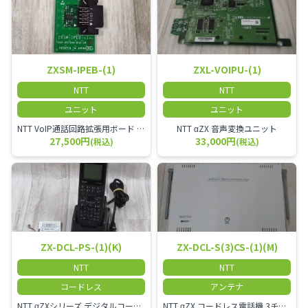
ZXSM-IPEB-(1)
ZXL-VOIPU-(1)
NTT
NTT
ユニット
ユニット
NTT VoIP通話回路拡張用ボード ZXSM－IP内線ボード－「1」
NTT αZX 音声変換ユニット
27,500円
33,000円
(税込)
(税込)
ZX-DCL-PS-(1)(K)
ZX-DCL-S(3)CS-(1)(M)
NTT
NTT
コードレス
アンテナ
NTT αZXシリーズ デジタルコードレス電話機（黒） 倉庫や工場など、オフィスから離れて仕事をする方に適しています。 コードレス単体では使用できないので、別途、専用の主装置及びアンテナが必要です。
NTT αZX コードレス電話機 3チャンネル用 接続装置 マスター デジタルコードレス（ZX-DCL-PS等）の専用管理用アンテナです。