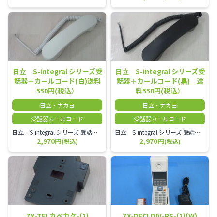
日立 S-integral シリーズ受
日立 S-integral シリーズ受
話器＋カールコード(白)送料
話器＋カールコード(黒) 送
550円(税込）
料550円(税込）
日立・ナカヨ
日立・ナカヨ
受話器カールコード
受話器カールコード
日立 S-integral シリーズ 受話器＋カールコード セット（白）／本商品は中古品となります。 写真では分かりにくいキズ・汚れなどの使用感があります。 経年変化で日焼けの色味が強くなる場合がございます。 予めご理解・ご了承頂きますようお願いいたします。
日立 S-integral シリーズ 受話器＋カールコード セット（黒）／本商品は中古品となります。 写真では分かりにくいキズ・汚れなどの使用感があります。 経年変化で日焼けの色味が強くなる場合がございます。 予めご理解・ご了承頂きますようお願いいたします。
2,970円
2,970円
(税込)
(税込)
ZX-TELカベカケ-(1)
ZX-DECLDIV-PS-(1)(W)