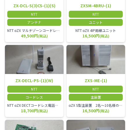
ZX-DCL-S(3)CS-(1)(S)
ZXSM-4BRU-(1)
NTT
NTT
アンテナ
ユニット
NTT αZX マルチゾーンコードレススター増設アンテナ
NTT αZX 4IP局線ユニット
49,500円
16,500円
(税込)
(税込)
ZX-DECL-PS-(1)(W)
ZXS-ME-(1)
NTT
NTT
コードレス
主装置
NTT αZX DECTコードレス電話機 電波方式がDECTで、 防水機能（IPX4:あらゆる方向からの水の飛まつを受けても有害な影響を受けない。)を備えた 接続装置と子機の一対シングルゾーンコードレスです。
αZX S型主装置 2名～10名様のオフィスに適しております。
18,700円
16,500円
(税込)
(税込)