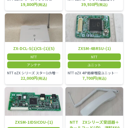
19,800円
39,930円
(税込)
(税込)
ZX-DCL-S(1)CS-(1)(S)
ZXSM-4BRSU-(1)
NTT
NTT
アンテナ
ユニット
NTT αZX シリーズ スター1ch増設接続装置 コードレス接続用アンテナ ZX-DCL-S1CS-1M ZX-DCL-PS等と組み合わせて使用します。 ZX-DCL-PSを複数台接続できますが同時に通話できるのは１台のみです。
NTT αZX 4IP局線増設ユニット ひかり電話オフィスタイプで4ch以上にしたい場合必要となるユニットです。
22,000円
7,700円
(税込)
(税込)
ZXSM-1IDSICOU-(1)
NTT ZXシリーズ受話器＋
カールコード(白) 送料550