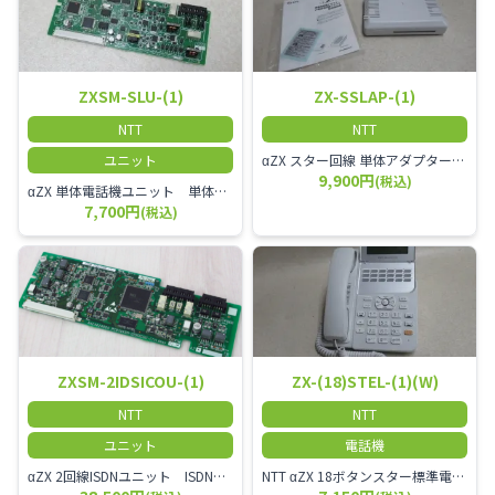
ZXSM-SLU-(1)
ZX-SSLAP-(1)
NTT
NTT
ユニット
αZX スター回線 単体アダプター 受付電話機、ドアホン、FAX等を1台収容できる装置です。
9,900円
(税込)
αZX 単体電話機ユニット 単体電話機、複合機、ドアホン等、 2台分収容可能にするユニット
7,700円
(税込)
ZXSM-2IDSICOU-(1)
ZX-(18)STEL-(1)(W)
NTT
NTT
ユニット
電話機
αZX 2回線ISDNユニット ISDN回線を2本収容可能です。
NTT αZX 18ボタンスター標準電話機(白)