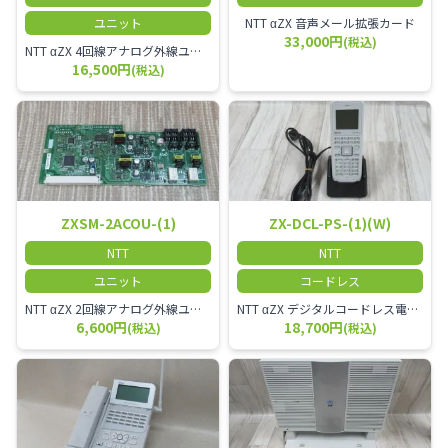
ユニット
NTT αZX 音声メール拡張カード
33,000円
(税込)
NTT αZX 4回線アナログ外線ユニット アナログ4ch収容ユニット
16,500円
(税込)
ZXSM-2ACOU-(1)
ZX-DCL-PS-(1)(W)
NTT
NTT
ユニット
コードレス
NTT αZX 2回線アナログ外線ユニット
NTT αZX デジタルコードレス電話機 対応主装置及びアンテナを使用してご利用いただけます。 特に工場や倉庫等、オフィスから離れたところで作業をされている方に適しています。
6,600円
18,700円
(税込)
(税込)