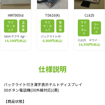
HM700Std
TD610(K)
CL625
サク
主
サク
電
サク
コー
サ・タ
装
サ・タ
話
サ・
ドレ
ムラ
置
ムラ
機
タム
ス
ラ
SAXA サクサ Agrea HM700シリーズ 主装置 10名規模のオフィスに適しているビジネスフォン用主装置です。
バックライト付き漢字表示チルトディスプレイ TD610(K)18ボタン電話機(18外線対応)(黒)
CL625 ホワイト 親機と子機が離れるコードレスタイプのビジネスフォンです。オフィス内を頻繁に移動しながら通話する方にお勧めです。
14,300円
8,800円
(税込)
(税込)
16,500円
(税込)
仕様説明
バックライト付き漢字表示チルトディスプレイ
30ボタン電話機(30外線対応)(黒)
【商品状態】