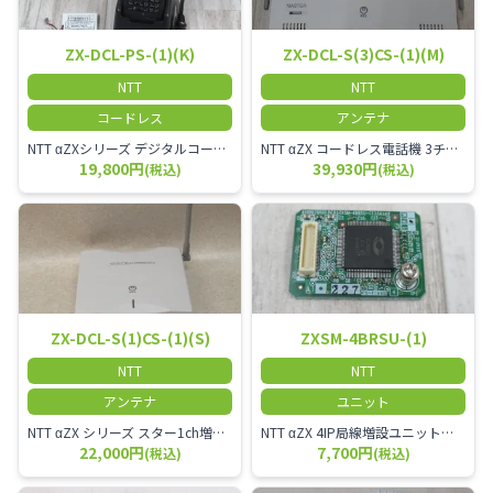
ZX-DCL-PS-(1)(K)
ZX-DCL-S(3)CS-(1)(M)
NTT
NTT
コードレス
アンテナ
NTT αZXシリーズ デジタルコードレス電話機（黒） 倉庫や工場など、オフィスから離れて仕事をする方に適しています。 コードレス単体では使用できないので、別途、専用の主装置及びアンテナが必要です。
NTT αZX コードレス電話機 3チャンネル用 接続装置 マスター デジタルコードレス（ZX-DCL-PS等）の専用管理用アンテナです。
19,800円
39,930円
(税込)
(税込)
ZX-DCL-S(1)CS-(1)(S)
ZXSM-4BRSU-(1)
NTT
NTT
アンテナ
ユニット
NTT αZX シリーズ スター1ch増設接続装置 コードレス接続用アンテナ ZX-DCL-S1CS-1M ZX-DCL-PS等と組み合わせて使用します。 ZX-DCL-PSを複数台接続できますが同時に通話できるのは１台のみです。
NTT αZX 4IP局線増設ユニット ひかり電話オフィスタイプで4ch以上にしたい場合必要となるユニットです。
22,000円
7,700円
(税込)
(税込)