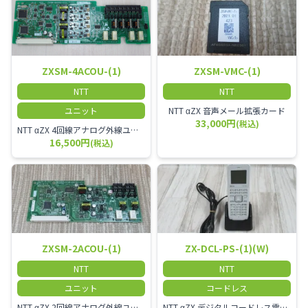
ZXSM-4ACOU-(1)
ZXSM-VMC-(1)
NTT
NTT
ユニット
NTT αZX 音声メール拡張カード
33,000円
(税込)
NTT αZX 4回線アナログ外線ユニット アナログ4ch収容ユニット
16,500円
(税込)
ZXSM-2ACOU-(1)
ZX-DCL-PS-(1)(W)
NTT
NTT
ユニット
コードレス
NTT αZX 2回線アナログ外線ユニット
NTT αZX デジタルコードレス電話機 対応主装置及びアンテナを使用してご利用いただけます。 特に工場や倉庫等、オフィスから離れたところで作業をされている方に適しています。