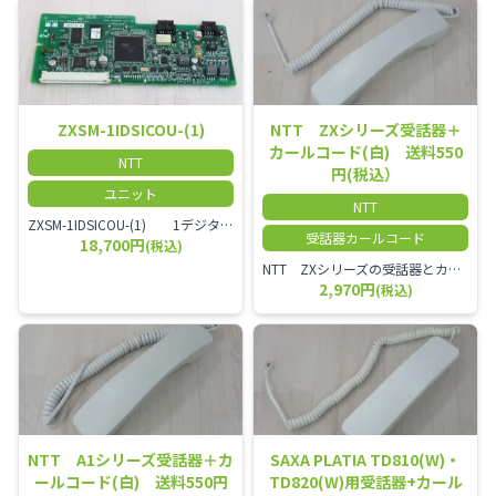
ZXSM-1IDSICOU-(1)
NTT ZXシリーズ受話器＋
カールコード(白) 送料550
NTT
円(税込）
ユニット
NTT
ZXSM-1IDSICOU-(1) 1デジタル局線ユニット
受話器カールコード
18,700円
(税込)
NTT ZXシリーズの受話器とカールコードセット／本商品は中古品となります。 写真では分かりにくいキズ・汚れなどの使用感があります。 経年変化で日焼けの色味が強くなる場合がございます。 予めご理解・ご了承頂きますようお願いいたします。
2,970円
(税込)
NTT A1シリーズ受話器＋カ
SAXA PLATIA TD810(W)・
ールコード(白) 送料550円
TD820(W)用受話器+カール