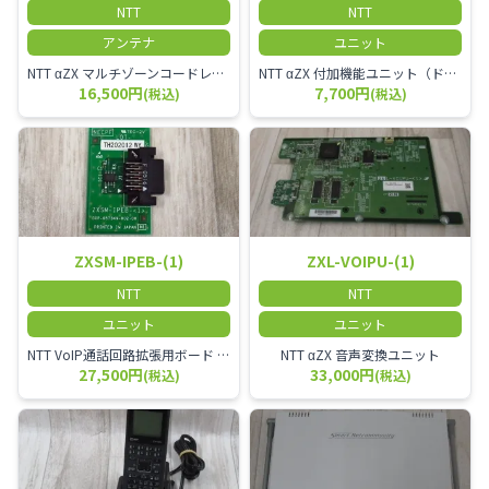
NTT
NTT
アンテナ
ユニット
NTT αZX マルチゾーンコードレススターアンテナ(マスター)
NTT αZX 付加機能ユニット（ドアホンなど）
16,500円
7,700円
(税込)
(税込)
ZXSM-IPEB-(1)
ZXL-VOIPU-(1)
NTT
NTT
ユニット
ユニット
NTT VoIP通話回路拡張用ボード ZXSM－IP内線ボード－「1」
NTT αZX 音声変換ユニット
27,500円
33,000円
(税込)
(税込)