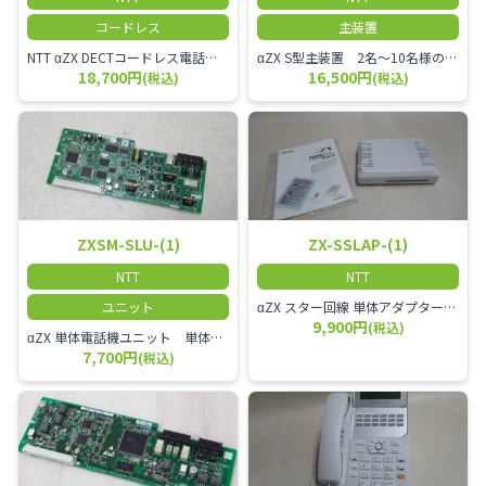
コードレス
主装置
NTT αZX DECTコードレス電話機 電波方式がDECTで、 防水機能（IPX4:あらゆる方向からの水の飛まつを受けても有害な影響を受けない。)を備えた 接続装置と子機の一対シングルゾーンコードレスです。
αZX S型主装置 2名～10名様のオフィスに適しております。
18,700円
16,500円
(税込)
(税込)
ZXSM-SLU-(1)
ZX-SSLAP-(1)
NTT
NTT
ユニット
αZX スター回線 単体アダプター 受付電話機、ドアホン、FAX等を1台収容できる装置です。
9,900円
(税込)
αZX 単体電話機ユニット 単体電話機、複合機、ドアホン等、 2台分収容可能にするユニット
7,700円
(税込)