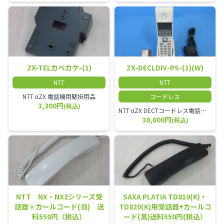
ZX-TELカベカケ-(1)
ZX-DECLDIV-PS-(1)(W)
NTT
NTT
NTT αZX 電話機用壁掛用品
コードレス
3,300円
(税込)
NTT αZX DECTコードレス電話機(ダイバーシティ方式)
30,800円
(税込)
NTT NX・NX2シリーズ受
SAXA PLATIA TD810(K)・
話器＋カールコード(白) 送
TD820(K)用受話器+カールコ
料550円（税込）
ード(黒)送料550円(税込）