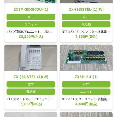
ZXSM-2IDSICOU-(1)
ZX-(18)STEL-(1)(W)
NTT
NTT
ユニット
電話機
αZX 2回線ISDNユニット ISDN回線を2本収容可能です。
NTT αZX 18ボタンスター標準電話機(白)
38,500円
7,150円
(税込)
(税込)
ZX-(24)STEL-(1)(W)
ZXSM-SU-(1)
NTT
NTT
電話機
ユニット
NTT スマートネットコミュニティαZX 24ボタンスター標準電話機
NTT αZX スターユニット 多機能電話機ユニット
7,700円
4,400円
(税込)
(税込)